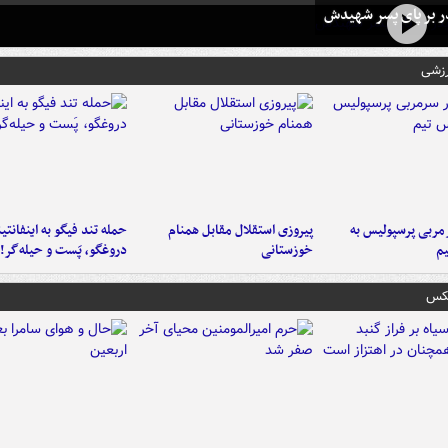
در بر پای پسر شهیدش
رزشی
ربی پرسپولیس به
پیروزی استقلال مقابل همنام
حمله تند فیگو به اینفانتین
م
خوزستانی
دروغگو، پَست‌ و حیله‌گر!
عکس