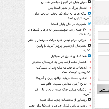
بارش باران در فاروج خراسان شمالی
انفجار بزرگ در شهر المخا یمن
تنگه هرمز به نماد یک تحقیر تاریخی برای
آمریکا تبدیل شد!
ماموریت در حال پایان است!
۲۰ حمله رژیم صهیونیستی به درعا و قنیطره در
یک هفته
خیزش مردم لبنان علیه دولت سازشکار و خائن
معترضان آرژانتینی پرچم آمریکا را پایین
کشیدند
شکاف‌های عمیق در اسرائیل!
هشدار مقام ارشد یمن به عربستان سعودی
اردوغان: توافقنامه مکه پذیرای مشارکت
کشورهای دوست است
ادعای بسنت درباره توافق ایران و آمریکا
نتایج آزمون مدارس سمپاد اعلام شد
تاثیرات منفی جنگ علیه ایران بر بازار کار
آمریکا
رونمایی از مختصات جدید تنگۀ هرمز
روبیو در رأس فشار حداکثری آمریکا برای تغییر