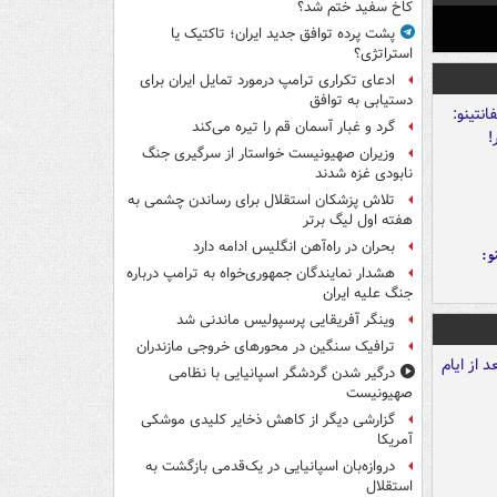
کاخ سفید ختم شد؟
پشت پرده توافق جدید ایران؛ تاکتیک یا
استراتژی؟
ادعای تکراری ترامپ درمورد تمایل ایران برای
دستیابی به توافق
گرد و غبار آسمان قم را تیره می‌کند
وزیران صهیونیست خواستار از سرگیری جنگ
نابودی غزه شدند
تلاش پزشکان استقلال برای رساندن چشمی به
هفته اول لیگ برتر
بحران در راه‌آهن انگلیس ادامه دارد
و:
هشدار نمایندگان جمهوری‌خواه به ترامپ درباره
جنگ علیه ایران
وینگر آفریقایی پرسپولیس ماندنی شد
ترافیک سنگین در محورهای خروجی مازندران
درگیر شدن گردشگر اسپانیایی با نظامی
صهیونیست
گزارشی دیگر از کاهش ذخایر کلیدی موشکی
آمریکا
دروازه‌بان اسپانیایی در یک‌قدمی بازگشت به
استقلال