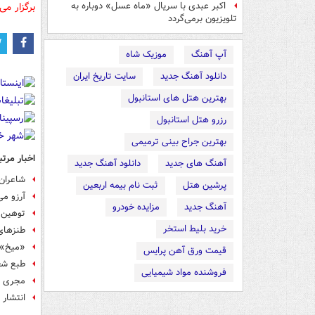
برگزار می
اکبر عبدی با سریال «ماه عسل» دوباره به
تلویزیون برمی‌گردد
آپ آهنگ
موزیک شاه
دانلود آهنگ جدید
سایت تاریخ ایران
بهترین هتل های استانبول
رزرو هتل استانبول
بهترین جراح بینی ترمیمی
اخبار مرتب
آهنگ های جدید
دانلود آهنگ جدید
شاعران
پرشین هتل
ثبت نام بیمه اربعین
آرزو می
آهنگ جدید
مزایده خودرو
توهین 
خرید بلیط استخر
طنزهای
«میخ» م
قیمت ورق آهن پرایس
طبع شعر
فروشنده مواد شیمیایی
مجری تل
انتشار