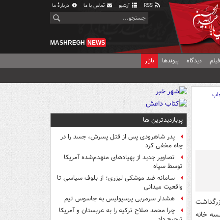
RSS
آرشیو
تماس با ما
دربارهٔ ما
MASHREGH
NEWS
یلم
دیدگاه
پیوندها
بازار
اپ
پربازدیدترین ها
پدر شاهرودی پس از قتل پسرش، جسد را در
چاه مخفی کرد
تصاویر جدید از پهپادهای منهدم‌شده آمریکا
توسط سپاه
سامانه ضد موشکی لیزری؛ از بلوف سیاسی تا
واقعیت میدانی
هشدار سرمربی پرسپولیس به جاسوس تیم
زرگداشت
چرا محمد صلاح ترکیه را به عربستان و آمریکا
سرای کتاب موسسه خانه
ترجیح داد