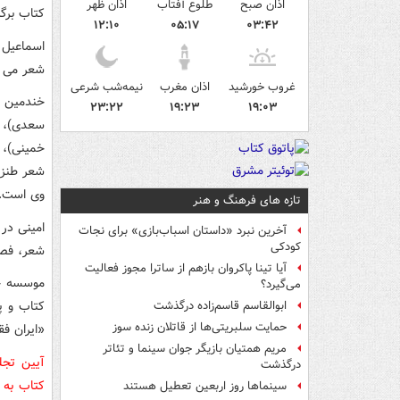
اذان صبح
طلوع آفتاب
اذان ظهر
کتاب برگز
۱۲:۱۰
۰۵:۱۷
۰۳:۴۲
شعر می س
غروب خورشید
اذان مغرب
نیمه‌شب شرعی
خندمین ت
۲۳:۲۲
۱۹:۲۳
۱۹:۰۳
سعدی)، ل
خمینی)، 
شعر طنز)
وی است.
تازه های فرهنگ و هنر
امینی در
آخرین نبرد «داستان اسباب‌بازی» برای نجات
کودکی
شعر، فصل
آیا تینا پاکروان بازهم از ساترا مجوز فعالیت
موسسه خا
می‌گیرد؟
ابوالقاسم قاسم‌زاده درگذشت
حمایت سلبریتی‌ها از قاتلان زنده سوز
«ایران ف
مریم همتیان بازیگر جوان سینما و تئاتر
درگذشت
سینماها روز اربعین تعطیل هستند