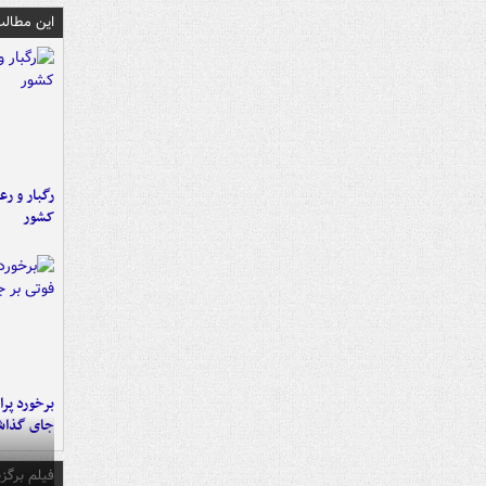
این مطالب
رگبار و رع
کشور
جای گذا
فیلم برگزی