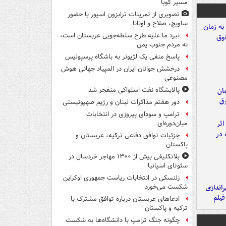
مسیر کوبا
تصویری از تمرینات ترابزون اسپور با حضور
ساویچ، صلاح و اونانا
نبرد ما علیه طرح سلطه‌جویی عربستان است،
نه مردم جنوب یمن
پاسخ منفی یک لژیونر به باشگاه پرسپولیس
درخشش جوانان ایران در المپیاد جهانی هوش
مصنوعی
مان
پالایشگاه نفت اسلواکی منفجر شد
وق
دور هفتم مذاکرات لبنان و رژیم صهیونیستی
ترامپ و سودای پیروزی در انتخابات
میان‌دوره‌ای
جزئیات توافق دفاعی ترکیه، عربستان و
پاکستان
بلاتکلیفی بیش از ۱۳۰۰ مهاجر خردسال در
سئوتای اسپانیا
زلنسکی در انتخابات ریاست جمهوری اوکراین
یراندازی
شکست می‌خورد
فیلم
ادعاهای عربستان درباره توافق مشترک با
ترکیه و پاکستان
چگونه جنگ ترامپ با دانشگاه‌ها به شکست