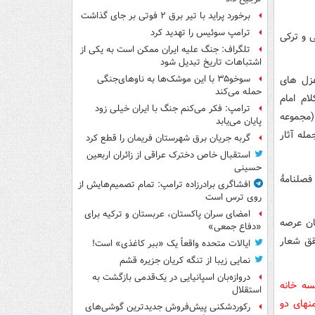
برخورد پراید با تیر برق ۲ فوتی بر جای گذاشت
ترامپ سوئیس را تهدید کرد
فارسی و ترکی
تلگراف: جنگ علیه ایران ممکن است به یکی از
اشتباهات تاریخ تبدیل شود
غزل های
سوخو۳۵ با این موشک‌ها به ناوهای‌جنگی
حمله می‌کند
ام امام
ترامپ: فکر می‌کنم جنگ با ایران خیلی زود
(مجموعه
پایان می‌یابد
له آثار
گربه جریان برق شهرستان فریمان را قطع کرد
استقبال خاص دخترک عراقی از زائران اربعین
حسینی
فصلنامۀ
افشاگری برادرزاده ترامپ: تمام تصمیم‌هایش از
روی ترس است
امضای سران پاکستان، عربستان و ترکیه برای
ان عرصه
«دفاع جمعی»
تحقق شعار
ایالات متحده واقعاً یک «ببر کاغذی» است!
نمایی زیبا از تنگه کریان جزیره قشم
دروازه‌بان اسپانیایی در یک‌قدمی بازگشت به
ر سرای کتاب موسسه خانه
استقلال
برادران مظفر جنوبی، پلاک ۱۰۸۰، طبقه منهای دو
رکوردشکنی پیش‌فروش جدیدترین گوشی‌های