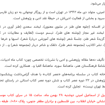
ار می‌شود.
اسماعیل امینی، متولد دی ماه ۱۳۴۲ در تهران است و از روزگار نوجوانی به دو زبان 
رود و بخشی از فعالیت ادبی‌اش در حیطۀ نقد ادبی و پژوهش است.
ر افسانه (جلوه های طنز در مثنوی معنوی)، لبخند سعدی (طنز آوری در 
بخند غیر مجاز (نوشته های طنز)، تبسم دوست (لطایف و مطایبات در کل
گزیدۀ شعر طنز، جلسۀ شعر (نوشته های آموزشی دربارۀ شعر)، اسبها و خرها 
، نشر اکاذیب (مجموعه شعر طنز)، دلقک و شاعر دربار (مجموعه شعر) و... از جم
 تألیف ده‌ها مقاله پژوهشی و ادبی با نشریات تخصصی چون؛ کتاب ماه ادبیات، 
نامۀ فرهنگستان هنر، ماهنامۀ سوره، ماهنامۀ الفبا و.. همکاری کرده است.
نه کتاب در سلسله برنامه‌های «عصر کتاب» با هدف گرامی‌داشت پیشکسوت
کتاب و پژوهش در ۲۲ دوره عصر کتاب و شش دوره عصر کتاب استانی در راستای 
قط تهران نیست» تجلیل کرده است.
آیین تجلیل از اسماعیل امینی دوشنبه ۲۸ بهمن ماه، ساعت ۱۵ د
کتاب به نشانی خیابان انقلاب، بین فلسطین و 