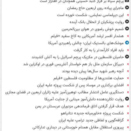
پرچم سیاه بر فراز گنبد حسینی همچنان در اهتزاز است
ماجرای پیاده روی اربعین حاج رمضان
این دیپلماسی نمایشی، شکست خورده است
روایت پزشکیان از انحلال بانک آینده
شمیم خوش رضوی در هوای بین‌الحرمین
هشدار افسر ارشد آمریکایی به کاخ سفید +فیلم
موشک‌های بالستیک ایران؛ چالش راهبردی آمریکا
باید افراد کارآمدتر را به کار گرفت
حامیان فلسطین در مکزیک پرچم اسرائیل را به آتش کشیدند
دبیرکل سازمان ملل باز هم خواستار آتش‌بس فوری در اوکراین شد
آنچه رهبر شهید سال‌ها پیش دیده بودند
حمایت هلندی‌ها از مظلومیت فلسطین +فیلم
افشای برکناری در موساد پس از شکست پروژه علیه ایران
دستگیری عامل انتشار مطالب توهین‌آمیز علیه زائران اربعین در فضای مجازی
روایت تکان‌دهنده دانش‌آموز مینابی از جنایت آمریکا
هدف قرار گرفتن اتاق‌ فرماندهی مزدوران عربستان در یمن
شکست پروژه «خاورمیانه جدید» نتانیاهو
گزافه‌گویی و لفاظی جدید ترامپ علیه ایران
پیروزی استقلال مقابل همنام خوزستانی در دیداری تدارکاتی