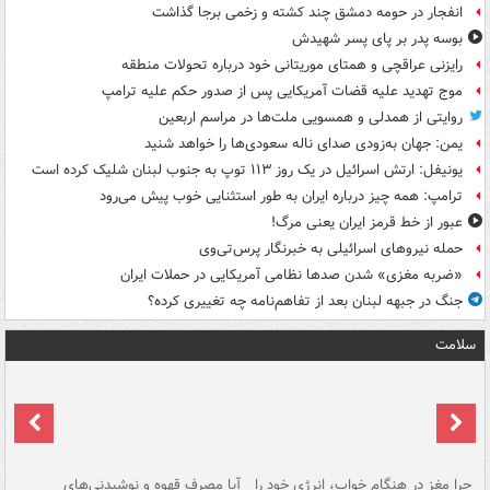
انفجار در حومه دمشق چند کشته و زخمی برجا گذاشت
بوسه‌ پدر بر پای پسر شهیدش
رایزنی عراقچی و همتای موریتانی خود درباره تحولات منطقه
موج تهدید علیه قضات آمریکایی پس از صدور حکم علیه ترامپ
روایتی از همدلی و همسویی ملت‌ها در مراسم اربعین
یمن: جهان به‌زودی صدای ناله سعودی‌ها را خواهد شنید
یونیفل: ارتش اسرائیل در یک روز ۱۱۳ توپ به جنوب لبنان شلیک کرده است
ترامپ: همه چیز درباره ایران به طور استثنایی خوب پیش می‌رود
عبور از خط قرمز ایران یعنی مرگ!
حمله نیروهای اسرائیلی به خبرنگار پرس‌تی‌وی
«ضربه مغزی» شدن صدها نظامی آمریکایی در حملات ایران
جنگ در جبهه لبنان بعد از تفاهم‌نامه چه تغییری کرده؟
سلامت
ت
چرا مغز در هنگام خواب، انرژی خود را
آیا مصرف قهوه و نوشیدنی‌های
چر