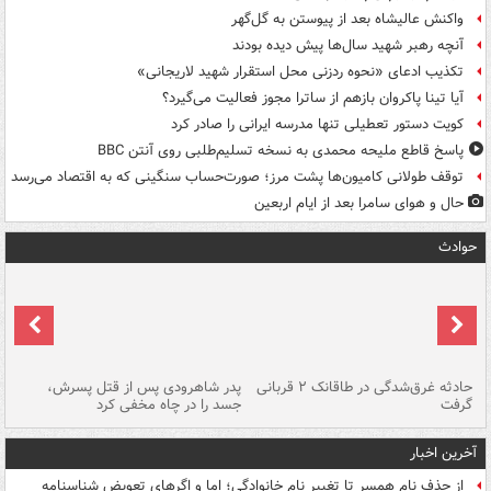
واکنش عالیشاه بعد از پیوستن به گل‌گهر
آنچه رهبر شهید سال‌ها پیش دیده بودند
تکذیب ادعای «نحوه ردزنی محل استقرار شهید لاریجانی»
آیا تینا پاکروان بازهم از ساترا مجوز فعالیت می‌گیرد؟
کویت دستور تعطیلی تنها مدرسه ایرانی را صادر کرد
پاسخ قاطع ملیحه محمدی به نسخه تسلیم‌طلبی روی آنتن BBC
توقف طولانی کامیون‌ها پشت مرز؛ صورت‌حساب سنگینی که به اقتصاد می‌رسد
حال و هوای سامرا بعد از ایام اربعین
حوادث
شته
حادثه غرق‌شدگی در طاقانک ۲ قربانی
پدر شاهرودی پس از قتل پسرش،
دس
گرفت
جسد را در چاه مخفی کرد
آخرین اخبار
از حذف نام همسر تا تغییر نام خانوادگی؛ اما و اگرهای تعویض شناسنامه