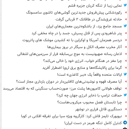
نمایی زیبا از تنگه کریان جزیره قشم
رکوردشکنی پیش‌فروش جدیدترین گوشی‌های تاشوی سامسونگ
حادثه غرق‌شدگی در طاقانک ۲ قربانی گرفت
مسجد جامع یزد، از باشکوه‌ترین معماری‌های ایران
پدر شاهرودی پس از قتل پسرش، جسد را در چاه مخفی کرد
دردسر همزمان آمریکا و اوکراین با ته کشیدن موشک های پاتریوت
آثار مخرب مصرف الکل و سیگار در بروز بیماری‌ها
اذعان رسانه صهیونیست به موج بی‌سابقه فرار از سرزمین‌های اشغالی
چرا مغز در هنگام خواب، انرژی خود را خالی می‌کند؟
گرما برای پالایشگاه‌ها و منابع برق اروپا اضطرار آفرید
ایالات متحده واقعاً یک «ببر کاغذی» است!
آیا مصرف قهوه و نوشیدنی‌های کافئین‌دار در دوران بارداری مجاز است؟
توقف طولانی کامیون‌ها پشت مرز؛ صورت‌حساب سنگینی که به اقتصاد می‌رسد
حماقت ترامپ با ذخایر انرژی جهان چه کرد؟
چرا تابستان فصل محبوب میکروب‌هاست؟
دستگیری قاتل فراری در نوشهر
نیویورک تایمز فاش کرد: کارگروه ویژه سیا برای تفرقه افکنی در کوبا
کنترل کامل تنگه هرمز در دست ایران!