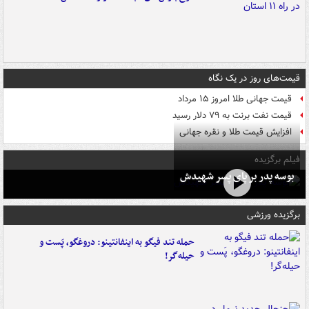
قیمت‌های روز در یک نگاه
قیمت جهانی طلا امروز ۱۵ مرداد
قیمت نفت برنت به ۷۹ دلار رسید
افزایش قیمت طلا و نقره جهانی
فیلم برگزیده
بوسه‌ پدر بر پای پسر شهیدش
برگزیده ورزشی
حمله تند فیگو به اینفانتینو: دروغگو، پَست‌ و
حیله‌گر!