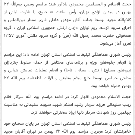
حجت الاسلام و المسلمین محمودی یادآور شد: مراسم رسمی یوم‌الله ۲۲
بهمن در میدان آزادی تهران، رأس ساعت ۱۰ صبح، با تلاوت آیاتی از
کلام‌الله مجید توسط جناب آقای مهدی عادلی قاری ممتاز بین‌المللی و
اجرای سرود توسط رزم نوازان دژبان ارتش جمهوری اسلامی ایران ، گروه
همخوانی حضرت محمد رسول الله (ص) و گروه سرود دانش آموزی ۱۳۵۷
نفری آغاز می‌شود.
رئیس شورای هماهنگی تبلیغات اسلامی استان تهران ادامه داد: این مراسم
با انجام جلوه‌های ویژه و برنامه‌های مختلفی از جمله سقوط چتربازان
نیروهای مسلح( ارتش ، سپاه ، ناجا) و انجام عملیات نمایش هوایی و
مداحی حماسی توسط حاج میثم مطیعی و قرائت قطعنامه یوم الله ۲۲
بهمن همراه خواهد بود.
حجت الاسلام محمودی اظهار کرد: در ادامه مراسم یوم الله سرکار خانم
زینب سلیمانی فرزند سردار رشید اسلام شهید سپهبد سلیمانی به مناسبت
چهلمین روز شهادت سردار دلها ایراد سخنرانی خواهند کرد.
رئیس شورای هماهنگی تبلیغات اسلامی استان تهران در پایان سخنان خود
خاطرنشان کرد: مجریان مراسم یوم الله ۲۲ بهمن در تهران آقایان مجید