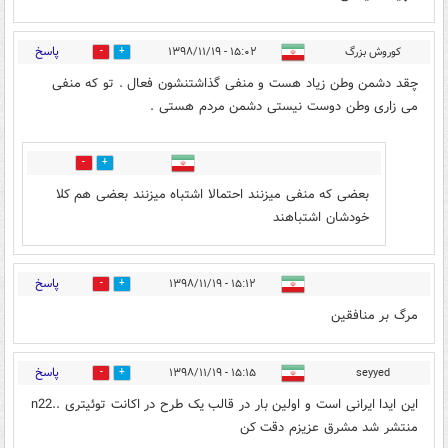
پاسخ
کوروش بزرگ
۱۵:۰۲ - ۱۳۹۸/۱۱/۱۹
37
293
چقد دشمن وطن زیاد هست و منفی گذاشتنشون فعال . تو که منفی
می زاری وطن دوست نیستی دشمن مردم هستی .
1
3
بعضی که منفی میزنند احتمالا اشتباه میزنند بعضی هم کلا
خودشان اشتباهند
پاسخ
۱۵:۱۲ - ۱۳۹۸/۱۱/۱۹
15
133
مرگ بر منافقين
پاسخ
۱۵:۱۵ - ۱۳۹۸/۱۱/۱۹
seyyed
24
40
این ایدا ایرانی است و اولین بار در قالب یک طرح در اکانت توئیتری ..n22
منتشر شد مشرق عزیزم دقت کن