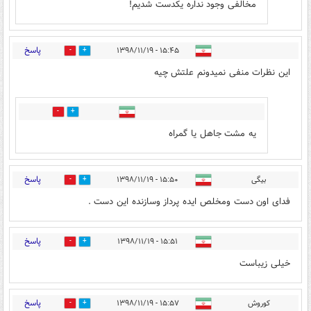
مخالفی وجود نداره یکدست شدیم!
پاسخ
۱۵:۴۵ - ۱۳۹۸/۱۱/۱۹
31
195
این نظرات منفی نمیدونم علتش چیه
28
156
یه مشت جاهل یا گمراه
پاسخ
بيگى
۱۵:۵۰ - ۱۳۹۸/۱۱/۱۹
25
201
فداى اون دست ومخلص ايده پرداز وسازنده اين دست .
پاسخ
۱۵:۵۱ - ۱۳۹۸/۱۱/۱۹
20
166
خیلی زیباست
پاسخ
کوروش
۱۵:۵۷ - ۱۳۹۸/۱۱/۱۹
37
244