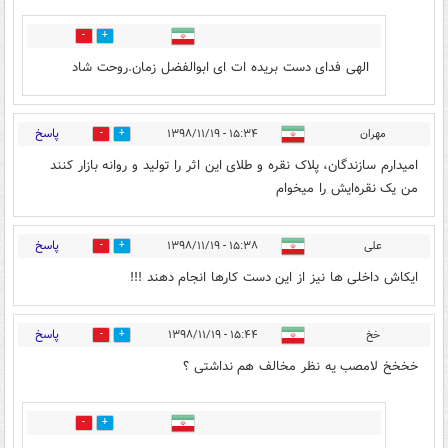
18
157
الهی فدای دست بریده ات ای ابوالفضل زمان.روحت شاد
پاسخ
مهران
۱۵:۳۴ - ۱۳۹۸/۱۱/۱۹
18
167
امیدارم سازندگان، پلاک نقره و طلای این اثر را تولید و روانه بازار کنند
من یک نقر‌ه‌ایش را میخوام
پاسخ
علی‌
۱۵:۳۸ - ۱۳۹۸/۱۱/۱۹
26
136
ایکاش داخلی ها نیز از این دست کارها انجام دهند !!!
پاسخ
خخ
۱۵:۴۴ - ۱۳۹۸/۱۱/۱۹
195
22
خخخخ لامصب یه نظر مخالف هم نداشتی ؟
1
3