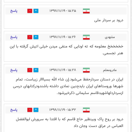
پاسخ
۱۵:۲۵ - ۱۳۹۸/۱۱/۱۹
17
193
درود بر سردار ملی
پاسخ
مشهدی
۱۵:۲۶ - ۱۳۹۸/۱۱/۱۹
24
231
خخخخخخ معلومه که ته اونایی که منفی میدن خیلی اتیش گرفته با این
هنر تجسمی.
پاسخ
مادرومعلم
۱۵:۲۸ - ۱۳۹۸/۱۱/۱۹
27
194
ایران در دستان سردارحفظ می‌شود.إن شاء الله بسیاااار زیباست، تمام
شهرها وروستاهای ایران بایدچنین نمادی داشته باشندودرکتابهای درسی
ازسرداردلهاشهیدقاسم سلیمانی ذکرخیرشود.
پاسخ
۱۵:۳۲ - ۱۳۹۸/۱۱/۱۹
24
198
درود بر روح پاک وبینظیر حاج قاسم که با اقتدا به سرورش ابوالفضل
العباس در عراق دست وجان داد