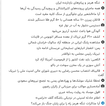
تنگه هرمز و پیام‌های بازدارنده ایران
همه ماجرای پرونده‌های کثیرالشاکی و پیچیدگی رسیدگی به آن‌ها
آیا ماءالشعیر برای جلوگیری از سنگ کلیه مفید است
قاتلان پیرزن ۷۰ ساله همدانی با ۵۰ گرم طلا دستگیر شدند
دسترسی دشوار به آب در نوار غزه
آلودگی هوا باعث تشدید آرتروز می‌شود
کشف ۳۱۰ گرم تریاک از معده مسافر اتوبوس در قاینات
مشاهده پلنگ ایرانی در منطقه آزاد سالوک خراسان شمالی
یمن: انفجار انبارهای تسلیحاتی عربستان ادامه دارد
تبریک رئیس مجلس به ذوالقدر
الکعبی: باید نفت کشور را از قیمومیت آمریکا آزاد کرد
آتش سوزی در یک مخزن سوخت در باکو
قالیباف انتصاب محسن رضایی به دبیری شورای عالی امنیت ملی را تبریک
گفت
لحظۀ شلیک موشک‌ها و پهپادهای یمنی به تجمع نیروهای سعودی
آماده‌سازی مواکب برای میزبانی از زائران رضوی
افول موساد به روایت رسانه عبری
اعلام حادثه امنیتی در نزدیکی باشگاه گلف «ترامپ»
آیا مذاکرات تنگه هرمز راه را برای پایان جنگ باز می‌کند؟