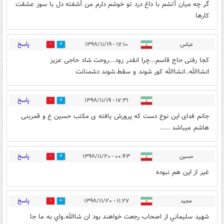
گر چه ميان آتشم با داغ درد تو خوشم دارم من آشفته دل با سوز عشقت
كارها
پاسخ
عباس
۱۷:۱۰ - ۱۳۹۸/۱۱/۱۹
11
66
کجا رفتی حاج قاسم...چرا انقدر زود...روحت شاد حاجی عزیز
انشاالله..انشاالله کور شوند‌ و سقط.شوند‌ دشمنانت
پاسخ
۱۷:۳۱ - ۱۳۹۸/۱۱/۱۹
1
0
جانم فدای این نوع دست که پرورش یافته ی مکتب حسین ع و قمربنی
هاشم میباشد .....
پاسخ
حسین
۰۰:۴۳ - ۱۳۹۸/۱۱/۲۰
8
4
غیر از این هم نبوده
پاسخ
مجيد
۱۱:۲۷ - ۱۳۹۸/۱۱/۲۰
1
3
شهيد سليماني از اصحاب رجعت خواهند بود ان شاالله.واي به ما جا