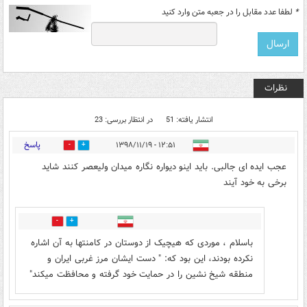
*
لطفا عدد مقابل را در جعبه متن وارد کنید
نظرات
انتشار یافته: 51
در انتظار بررسی: 23
پاسخ
۱۲:۵۱ - ۱۳۹۸/۱۱/۱۹
85
682
عجب ایده ای جالبی. باید اینو دیواره نگاره میدان ولیعصر کنند شاید
برخی به خود آیند
7
102
باسلام ، موردی که هیچیک از دوستان در کامنتها به آن اشاره
نکرده بودند، این بود که: " دست ایشان مرز غربی ایران و
منطقه شیخ نشین را در حمایت خود گرفته و محافظت میکند"