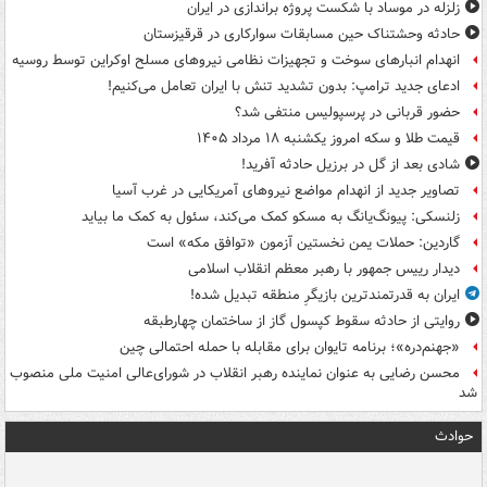
زلزله در موساد با شکست پروژه براندازی در ایران
حادثه وحشتناک حین مسابقات سوارکاری در قرقیزستان
انهدام انبارهای سوخت و تجهیزات نظامی نیروهای مسلح اوکراین توسط روسیه
ادعای جدید ترامپ: بدون تشدید تنش با ایران تعامل می‌کنیم!
حضور قربانی در پرسپولیس منتفی شد؟
قیمت طلا و سکه امروز یکشنبه ۱۸ مرداد ۱۴۰۵
شادی بعد از گل در برزیل حادثه آفرید!
تصاویر جدید از انهدام مواضع نیروهای آمریکایی در غرب آسیا
زلنسکی: پیونگ‌یانگ به مسکو کمک می‌کند، سئول به کمک ما بیاید
گاردین: حملات یمن نخستین آزمون «توافق مکه» است
دیدار رییس جمهور با رهبر معظم انقلاب اسلامی
ایران به قدرتمندترین بازیگرِ منطقه تبدیل شده!
روایتی از حادثه سقوط کپسول گاز از ساختمان چهارطبقه
«جهنم‌دره»؛ برنامه تایوان برای مقابله با حمله احتمالی چین
محسن رضایی به عنوان نماینده رهبر انقلاب در شورای‌عالی امنیت ملی منصوب
شد
حوادث