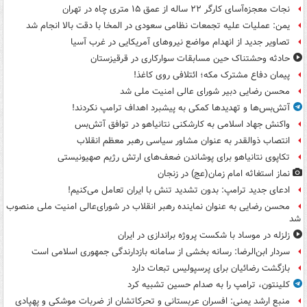
نجات معجزه‌آسای کارگر ۲۲ ساله از عمق ۱۵ متری چاه در تهران
یمن: عملیات علیه تجمعات نظامی سعودی در المخا با دقت بالا انجام شد
تصاویر جدید از انهدام مواضع نیروهای آمریکایی در غرب آسیا
حادثه وحشتناک حین مسابقات سوارکاری در قرقیزستان
پیمان دفاع مشترک مکه؛ ائتلافی روی کاغذ!
محسن رضایی دبیر شورای عالی امنیت ملی شد
آتش‌بس‌ها و تهدیدها کمکی به پیشبرد اهداف ترامپ نکردند!
واکنش جهاد اسلامی به کارشکنی نتانیاهو در توافق آتش‌بس
انتصاب ذوالقدر به عنوان مشاور سیاسی رهبر معظم انقلاب
تکاپوی نتانیاهو برای پوشاندن ضعف‌های ارتش رژیم صهیونیستی
نماز استغاثه امام زمان(عج) در زنجان
ادعای جدید ترامپ: بدون تشدید تنش با ایران تعامل می‌کنیم!
محسن رضایی به عنوان نماینده رهبر انقلاب در شورای‌عالی امنیت ملی منصوب
شد
زلزله در موساد با شکست پروژه براندازی در ایران
سردار ابن‌الرضا: رسانه بخشی از سامانه بازدارندگی جمهوری اسلامی است
بازگشت رضائیان برای پرسپولیس تبعات دارد
کلینتون، ترامپ را به صدام حسین تشبیه کرد
منبع ارشد یمنی: افسران عربستانی و تحرکاتشان از ضربات موشکی و پهپادی