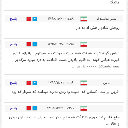
ماندگان.
پاسخ
نصير خدابنده لو
۱۱:۵۸ - ۱۳۹۸/۱۱/۲۰
1
3
روحش شادو راهش ادامه دار
پاسخ
۲۰:۱۵ - ۱۳۹۸/۱۱/۲۰
1
4
عباس گونه شهید شدنت فقط برازنده خودت بود سردارم سرافرازم فدای
غیرت عباس گونه ات قلبم بادیدن دست افتادت به درد میاید مرگ بر
همه دشمنانت >>>>> یا زهرا س
پاسخ
م س
۰۰:۱۶ - ۱۳۹۸/۱۱/۲۱
1
4
آفرین بر شما. کسانی که امنیت وآ زادی ندارند میدانند که سردار که بود
پاسخ
۰۹:۰۰ - ۱۳۹۸/۱۲/۲۶
1
1
حاج قاسم !بد جوری دلتنگت شده ایم ، در همه بحران ها صف اول بودی
و حالا ...