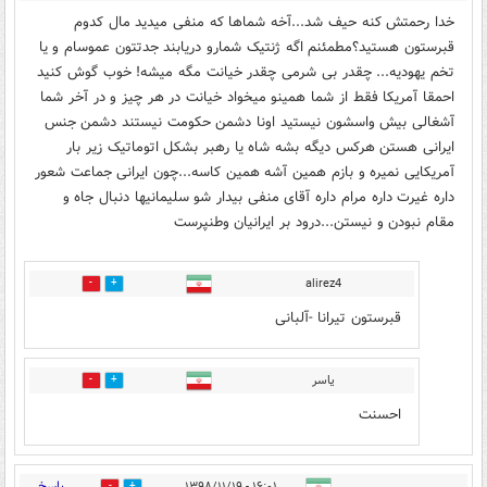
خدا رحمتش کنه حیف شد...آخه شماها که منفی میدید مال کدوم
قبرستون هستید؟مطمئنم اگه ژنتیک شمارو دریابند جدتتون عموسام و یا
تخم یهودیه... چقدر بی شرمی چقدر خیانت مگه میشه! خوب گوش کنید
احمقا آمریکا فقط از شما همینو میخواد خیانت در هر چیز و در آخر شما
آشغالی بیش واسشون نیستید اونا دشمن حکومت نیستند دشمن جنس
ایرانی هستن هرکس دیگه بشه شاه یا رهبر بشکل اتوماتیک زیر بار
آمریکایی نمیره و بازم همین آشه همین کاسه...چون ایرانی جماعت شعور
داره غیرت داره مرام داره آقای منفی بیدار شو سلیمانیها دنبال جاه و
مقام نبودن و نیستن...درود بر ایرانیان وطنپرست
alirez4
31
117
قبرستون تیرانا -آلبانی
ياسر
9
49
احسنت
پاسخ