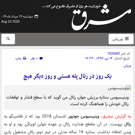
دوشنبه ۱۹ مرداد ۱۴۰۵ -
Aug 10 2026
ورزش
کد خبر
1026682
تاریخ انتشار:
۱۴ دی ۱۳۹۸ - ۱۶:۲۴
۰ نظر
چاپ
ورزش
یک روز در رئال پله هستی و روز دیگر هیچ
وینیسیوس ستاره برزیلی جوان رئال می گوید که با سطح فشار و توقعات
رئال خودش را هماهنگ کرده است.
به گزارش مشرق
،
وینیسیوس جونیور
تابستان 2018 بود که از فلامینگو به
رئال
پیوست. در آن مقطع هدایت رئال بر عهده جولن لوپتگی بود و او به
وینی اعتقاد نداشت. ستاره 18 ساله مدتی در تیم دوم رئال مشغول بازی