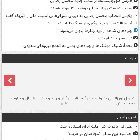
هراس صهیونیست‌ها از سمت جدید محسن رضایی
صفحه نخست روزنامه‌های دوشنبه ۱۹ مرداد ۱۴۰۵
ولایتی انتصاب محسن رضایی به دبیری شورای‌عالی امنیت ملی را تبریک گفت
آیا ماءالشعیر برای جلوگیری از سنگ کلیه مفید است
پهپادهای شاهد از دید رادارها پنهان می‌شوند
در مسیر تولد ابریشم
لحظۀ شلیک موشک‌ها و پهپادهای یمنی به تجمع نیروهای سعودی
حوادث
ی
تحویل اورژانسی یک‌ونیم کیلوگرم طلا
رگبار و رعد و برق در شمال و جنوب
با
به صاحبش
کشور
اه
آخرین اخبار
علی‌اف: باکو در کنار ملت ایران ایستاده است
اجلاسیه بین‌المللی "مجاهدان در غربت"