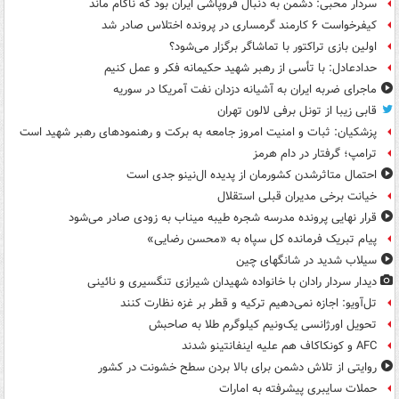
سردار محبی: دشمن به دنبال فروپاشی ایران بود که ناکام ماند
کیفرخواست ۶ کارمند گرمساری در پرونده اختلاس صادر شد
اولین بازی تراکتور با تماشاگر برگزار می‌شود؟
حدادعادل: با تأسی از رهبر شهید حکیمانه فکر و عمل کنیم
ماجرای ضربه ایران به آشیانه دزدان نفت آمریکا در سوریه
قابی زیبا از تونل برفی لالون تهران
پزشکیان: ثبات و امنیت امروز جامعه به برکت و رهنمودهای رهبر شهید است
ترامپ؛ گرفتار در دام هرمز
احتمال متاثرشدن کشورمان از پدیده ال‌نینو جدی است
خیانت برخی مدیران قبلی استقلال
قرار نهایی پرونده مدرسه شجره طیبه میناب به زودی صادر می‌شود
پیام تبریک فرمانده کل سپاه به «محسن رضایی»
سیلاب شدید در شانگهای چین
دیدار سردار رادان با خانواده‌ شهیدان شیرازی تنگسیری و نائینی
تل‌آویو: اجازه نمی‌دهیم ترکیه و قطر بر غزه نظارت کنند
تحویل اورژانسی یک‌ونیم کیلوگرم طلا به صاحبش
AFC و کونکاکاف هم علیه اینفانتینو شدند
روایتی از تلاش دشمن برای بالا بردن سطح خشونت در کشور
حملات سایبری پیشرفته به امارات