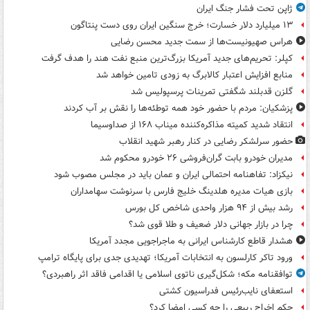
ژاپن تحت فشار جنگ ایران
۱۳ میلیارد دلار خسارت؛ خرج سنگین ایران روی دست پنتاگون
هراس صهیونیست‌ها از سمت جدید محسن رضایی
کپلر: تحریم‌های جدید آمریکا بزرگ‌ترین منبع نفت هند را هدف گرفت
منابع افزایش اعتبار کالابرگ به زودی تامین خواهد شد
گلزن قدبلند شگفتی تمرینات پرسپولیس شد
پزشکیان: مردم با حضور خود همه توطئه‌ها را نقش بر آب کردند
انتقاد شدید کمیته مذاکره‌کننده میناب ۱۶۸ از صداوسیما
حضور سرلشکر رضایی در کنار رهبر شهید انقلاب
مدیران خودرو بابت گران‌فروشی ۲۶ خودرو محکوم شد
نیکزاد: تفاهنامه احتمالی ایران و عمان باید در مجلس مصوب شود
بازی هیات مدیره هلدینگ خلیج فارس با سرنوشت سهامداران
رشد بیش از ۹۴ هزار واحدی شاخص کل بورس
چرا در بازار جهانی دلار ضعیف و طلا قوی شد؟
هشدار قاطع کارشناس ایرانی به ماجراجویی مجدد آمریکا
ورود تاکر کارلسون به انتخابات آمریکا؛ تهدیدی جدی برای پایگاه ترامپ
توافقنامه مکه؛ شکل‌گیری ناتوی اسلامی یا اقدامی فاقد اثر راهبردی؟
استعفای نایب‌رئیس فدراسیون کشتی
حکم اخراج ربیعی را چه کسی امضا کرد؟