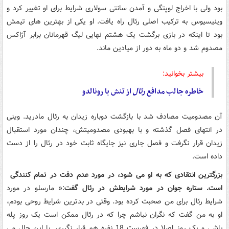
بود ولی با اخراج لوپتگی و آمدن سانتی سولاری شرایط برای او تغییر کرد و
وینیسیوس به ترکیب اصلی رئال راه یافت. او یکی از بهترین های تیمش
بود تا اینکه در بازی برگشت یک هشتم نهایی لیگ قهرمانان برابر آژاکس
مصدوم شد و دو ماه به دور از میادین ماند.
بیشتر بخوانید:
خاطره جالب مدافع
رئال
از تنش با رونالدو
آن مصدومیت مصادف شد با بازگشت دوباره زیدان به رئال مادرید. وینی
در انتهای فصل گذشته و با بهبودی مصدومیتش، چندان مورد استقبال
زیدان قرار نگرفت و فصل جاری نیز جایگاه ثابت خود در رئال را از دست
داده است.
بزرگترین انتقادی که به او می شود، در مورد عدم دقت در تمام کنندگی
است. ستاره جوان در مورد شرایطش در رئال گفت
:« مارسلو در مورد
شرایط رئال برای من صحبت کرده بود. وقتی در بدترین شرایط روحی بودم،
او به من گفت که نگران نباشم چرا که در رئال ممکن است یک روز پله
باشی و یک روز اصلا در فهرست 18 نفره هم قرار نگیری. با این حال می