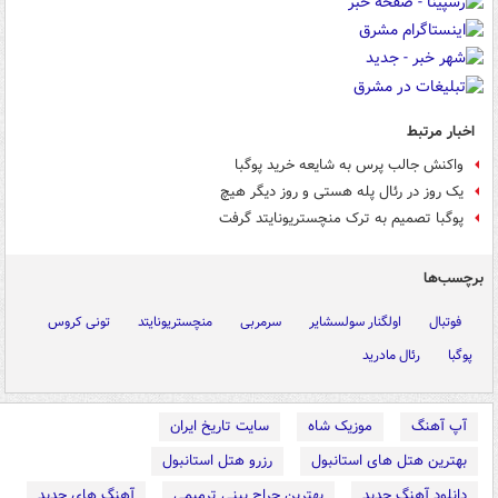
اخبار مرتبط
واکنش جالب پرس به شایعه خرید پوگبا
یک روز در رئال پله هستی و روز دیگر هیچ
پوگبا تصمیم به ترک منچستریونایتد گرفت
برچسب‌ها
فوتبال
اولگنار سولسشایر
سرمربی
منچستریونایتد
تونی کروس
پوگبا
رئال مادرید
آپ آهنگ
موزیک شاه
سایت تاریخ ایران
بهترین هتل های استانبول
رزرو هتل استانبول
دانلود آهنگ جدید
بهترین جراح بینی ترمیمی
آهنگ های جدید