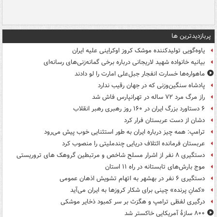
پربازدیدترین ها
یاوه‌گویی تولیدکننده موشک کروز اوکراینی علیه ایران
بیانیه خانواده شهید لاریجانی درباره برخی گمانه‌زنی‌های رسانه‌ای
ماهواره‌ها خسارت انفجار جبل‌علی امارت را لو دادند
پادشاه سنگین‌وزنی که در جهان رقیب ندارد
راز مرگ مرد ۷۲ ساله در تهرانپارس فاش شد
۶ دستاورد بزرگ ایران در ۱۶۰ روز رهبری رهبر انقلاب
دشان از دست عربستان فرار کرد
ترامپ: همه چیز درباره ایران به طور استثنایی خوب پیش می‌رود
عربستان فرمانده ائتلاف دریایی چندملیتی را منصوب کرد
دستگیری ۸ نفر از اشرار مسلح شاخص و مرتبطین گروهک های تروریستی
موج بارش‌های تابستانه در راه ۱۱ استان
دستگیری ۶ نفر در بهشهر به اتهام تشویش اذهان عمومی
«کمانِ پرنده» چینی برای شکار کروزها به ایران می‌آید
درگیری لفظی ترامپ و هگزث بر سر کمبود ذخایر موشکی
۸۰۰ سازۀ آمریکایی خاکستر شد