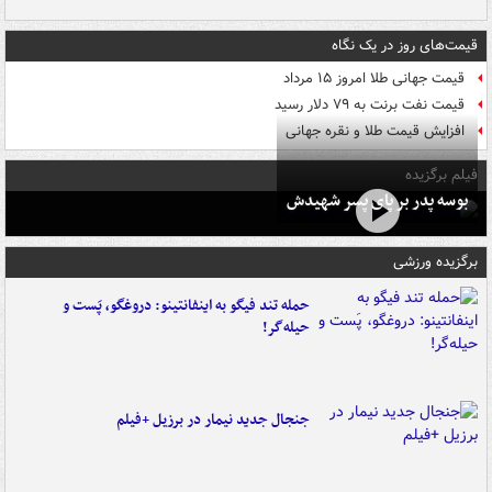
قیمت‌های روز در یک نگاه
قیمت جهانی طلا امروز ۱۵ مرداد
قیمت نفت برنت به ۷۹ دلار رسید
افزایش قیمت طلا و نقره جهانی
فیلم برگزیده
بوسه‌ پدر بر پای پسر شهیدش
برگزیده ورزشی
حمله تند فیگو به اینفانتینو: دروغگو، پَست‌ و
حیله‌گر!
جنجال جدید نیمار در برزیل +فیلم