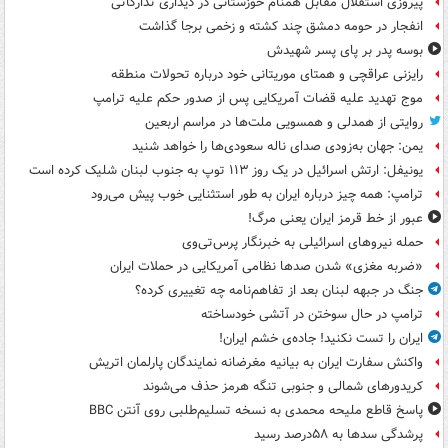
پیروزی استقلال مقابل همنام خوزستانی در دیداری تدارکاتی
انفجار در حومه دمشق چند کشته و زخمی برجا گذاشت
بوسه‌ پدر بر پای پسر شهیدش
رایزنی عراقچی و همتای موریتانی خود درباره تحولات منطقه
موج تهدید علیه قضات آمریکایی پس از صدور حکم علیه ترامپ
روایتی از همدلی و همسویی ملت‌ها در مراسم اربعین
یمن: جهان به‌زودی صدای ناله سعودی‌ها را خواهد شنید
یونیفل: ارتش اسرائیل در یک روز ۱۱۳ توپ به جنوب لبنان شلیک کرده است
ترامپ: همه چیز درباره ایران به طور استثنایی خوب پیش می‌رود
عبور از خط قرمز ایران یعنی مرگ!
حمله نیروهای اسرائیلی به خبرنگار پرس‌تی‌وی
«ضربه مغزی» شدن صدها نظامی آمریکایی در حملات ایران
جنگ در جبهه لبنان بعد از تفاهم‌نامه چه تغییری کرده؟
ترامپ در حال سوختن در آتشی خودساخته
ایران را تست نکنید! جاده‌ی خشم ایران!
واکنش سفارت ایران به بیانیه مغرضانه نمایندگان پارلمان اتریش
کریدورهای شمالی و جنوبی تنگه هرمز حذف می‌شوند
پاسخ قاطع ملیحه محمدی به نسخه تسلیم‌طلبی روی آنتن BBC
پرشدگی سدها به ۵۸درصد رسید