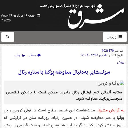
جمعه ۱۶ مرداد ۱۴۰۵ -
Aug
7 2026
ورزش
کد خبر
1026570
تاریخ انتشار:
۱۴ دی ۱۳۹۸ - ۱۲:۲۴
۰ نظر
چاپ
ورزش
سولسشایر به‌دنبال معاوضه پوگبا با ستاره رئال
ستاره آلمانی تیم فوتبال رئال مادرید ممکن است با بازیکن فرانسوی
منچستریونایتد معاوضه شود.
به گزارش مشرق
، مدت‌هاست این شایعه مطرح است که
تونی کروس
و
پل
پوگبا
با هم معاوضه شوند. در همین ارتباط روزنامه سان در گزارشی که
امروز منتشر کرد، یکبار دیگر به این شایعه پرداخته و بحث قدیمی را پیش