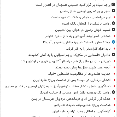
پرچم سیاه بر فراز گنبد حسینی همچنان در اهتزاز است
ماجرای پیاده روی اربعین حاج رمضان
این دیپلماسی نمایشی، شکست خورده است
روایت پزشکیان از انحلال بانک آینده
شمیم خوش رضوی در هوای بین‌الحرمین
هشدار افسر ارشد آمریکایی به کاخ سفید +فیلم
موشک‌های بالستیک ایران؛ چالش راهبردی آمریکا
باید افراد کارآمدتر را به کار گرفت
حامیان فلسطین در مکزیک پرچم اسرائیل را به آتش کشیدند
دبیرکل سازمان ملل باز هم خواستار آتش‌بس فوری در اوکراین شد
آنچه رهبر شهید سال‌ها پیش دیده بودند
حمایت هلندی‌ها از مظلومیت فلسطین +فیلم
افشای برکناری در موساد پس از شکست پروژه علیه ایران
دستگیری عامل انتشار مطالب توهین‌آمیز علیه زائران اربعین در فضای مجازی
روایت تکان‌دهنده دانش‌آموز مینابی از جنایت آمریکا
هدف قرار گرفتن اتاق‌ فرماندهی مزدوران عربستان در یمن
شکست پروژه «خاورمیانه جدید» نتانیاهو
گزافه‌گویی و لفاظی جدید ترامپ علیه ایران