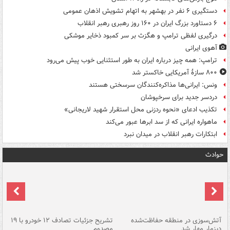
دستگیری ۶ نفر در بهشهر به اتهام تشویش اذهان عمومی
۶ دستاورد بزرگ ایران در ۱۶۰ روز رهبری رهبر انقلاب
درگیری لفظی ترامپ و هگزث بر سر کمبود ذخایر موشکی
آهوی ایرانی
ترامپ: همه چیز درباره ایران به طور استثنایی خوب پیش می‌رود
۸۰۰ سازۀ آمریکایی خاکستر شد
ونس: ایرانی‌ها مذاکره‌کنندگان سرسختی هستند
دردسر جدید برای سرخپوشان
تکذیب ادعای «نحوه ردزنی محل استقرار شهید لاریجانی»
ماهواره ایرانی که از سد ابرها عبور می‌کند
ابتکارات رهبر انقلاب در میدان نبرد
حوادث
تصادف مرگبار در محور اهواز–شوش ۲
آتش‌سوزی در منطقه حفاظت‌شده
تشریح جزئیات تصادف ۱۲ خودرو با ۱۹
پا
دیزمار مهار شد
مصدوم