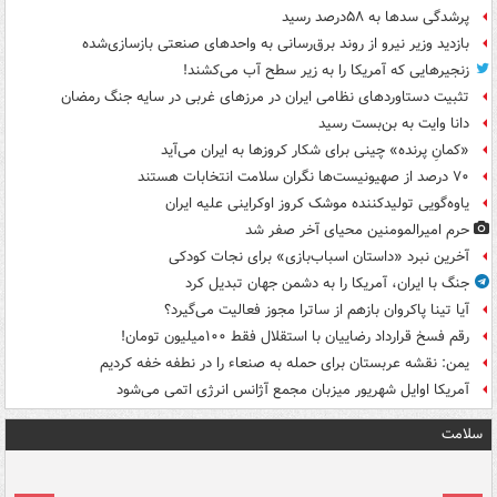
پرشدگی سدها به ۵۸درصد رسید
بازدید وزیر نیرو از روند برق‌رسانی به واحدهای صنعتی بازسازی‌شده
زنجیرهایی که آمریکا را به زیر سطح آب می‌کشند!
تثبیت دستاوردهای نظامی ایران در مرزهای غربی در سایه جنگ رمضان
دانا وایت به بن‌بست رسید
«کمانِ پرنده» چینی برای شکار کروزها به ایران می‌آید
۷۰ درصد از صهیونیست‌ها نگران سلامت انتخابات هستند
یاوه‌گویی تولیدکننده موشک کروز اوکراینی علیه ایران
حرم امیرالمومنین محیای آخر صفر شد
آخرین نبرد «داستان اسباب‌بازی» برای نجات کودکی
جنگ با ایران، آمریکا را به دشمن جهان تبدیل کرد
آیا تینا پاکروان بازهم از ساترا مجوز فعالیت می‌گیرد؟
رقم فسخ قرارداد رضاییان با استقلال فقط ۱۰۰میلیون تومان!
یمن: نقشه عربستان برای حمله به صنعاء را در نطفه خفه کردیم
آمریکا اوایل شهریور میزبان مجمع آژانس انرژی اتمی می‌شود
سلامت