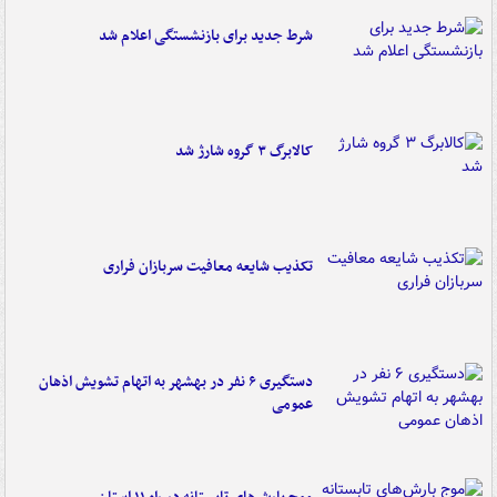
شرط جدید برای بازنشستگی اعلام شد
کالابرگ ۳ گروه شارژ شد
تکذیب شایعه معافیت سربازان فراری
دستگیری ۶ نفر در بهشهر به اتهام تشویش اذهان
عمومی