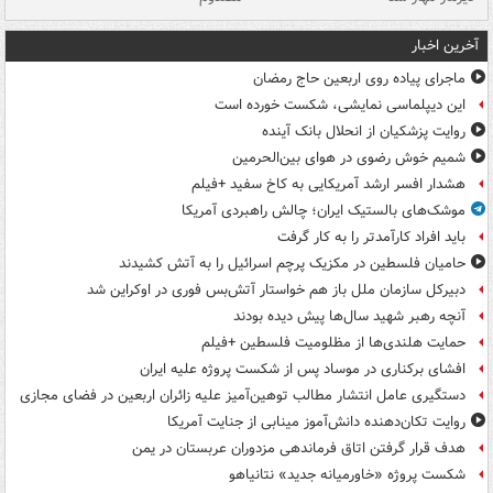
آخرین اخبار
ماجرای پیاده روی اربعین حاج رمضان
این دیپلماسی نمایشی، شکست خورده است
روایت پزشکیان از انحلال بانک آینده
شمیم خوش رضوی در هوای بین‌الحرمین
هشدار افسر ارشد آمریکایی به کاخ سفید +فیلم
موشک‌های بالستیک ایران؛ چالش راهبردی آمریکا
باید افراد کارآمدتر را به کار گرفت
حامیان فلسطین در مکزیک پرچم اسرائیل را به آتش کشیدند
دبیرکل سازمان ملل باز هم خواستار آتش‌بس فوری در اوکراین شد
آنچه رهبر شهید سال‌ها پیش دیده بودند
حمایت هلندی‌ها از مظلومیت فلسطین +فیلم
افشای برکناری در موساد پس از شکست پروژه علیه ایران
دستگیری عامل انتشار مطالب توهین‌آمیز علیه زائران اربعین در فضای مجازی
روایت تکان‌دهنده دانش‌آموز مینابی از جنایت آمریکا
هدف قرار گرفتن اتاق‌ فرماندهی مزدوران عربستان در یمن
شکست پروژه «خاورمیانه جدید» نتانیاهو