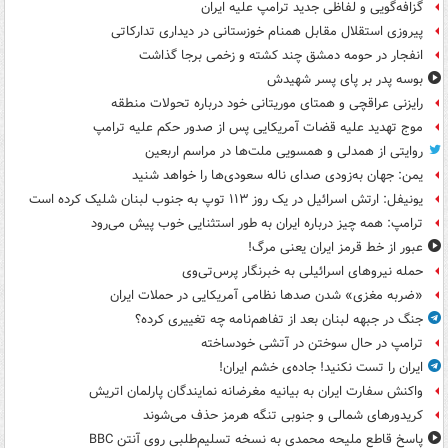
گزافه‌گویی و لفاظی جدید ترامپ علیه ایران
پیروزی استقلال مقابل همنام خوزستانی در دیداری تدارکاتی
انفجار در حومه دمشق چند کشته و زخمی برجا گذاشت
بوسه‌ پدر بر پای پسر شهیدش
رایزنی عراقچی و همتای موریتانی خود درباره تحولات منطقه
موج تهدید علیه قضات آمریکایی پس از صدور حکم علیه ترامپ
روایتی از همدلی و همسویی ملت‌ها در مراسم اربعین
یمن: جهان به‌زودی صدای ناله سعودی‌ها را خواهد شنید
یونیفل: ارتش اسرائیل در یک روز ۱۱۳ توپ به جنوب لبنان شلیک کرده است
ترامپ: همه چیز درباره ایران به طور استثنایی خوب پیش می‌رود
عبور از خط قرمز ایران یعنی مرگ!
حمله نیروهای اسرائیلی به خبرنگار پرس‌تی‌وی
«ضربه مغزی» شدن صدها نظامی آمریکایی در حملات ایران
جنگ در جبهه لبنان بعد از تفاهم‌نامه چه تغییری کرده؟
ترامپ در حال سوختن در آتشی خودساخته
ایران را تست نکنید! جاده‌ی خشم ایران!
واکنش سفارت ایران به بیانیه مغرضانه نمایندگان پارلمان اتریش
کریدورهای شمالی و جنوبی تنگه هرمز حذف می‌شوند
پاسخ قاطع ملیحه محمدی به نسخه تسلیم‌طلبی روی آنتن BBC