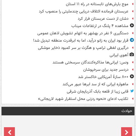
موج بارش‌های تابستانه در راه ۱۱ استان
عربستان فرمانده ائتلاف دریایی چندملیتی را منصوب کرد
دشان از دست عربستان فرار کرد
مشاهده ۴ پلنگ در ارتفاعات میناب
دستگیری ۶ نفر در بهشهر به اتهام تشویش اذهان عمومی
قرار بود ایران به زانو درآید، اما به ابرقدرت منطقه تبدیل شد!
درگیری لفظی ترامپ و هگزث بر سر کمبود ذخایر موشکی
آهوی ایرانی
ونس: ایرانی‌ها مذاکره‌کنندگان سرسختی هستند
دردسر جدید برای سرخپوشان
۸۰۰ سازۀ آمریکایی خاکستر شد
ماهواره ایرانی که از سد ابرها عبور می‌کند
قابی زیبا از قلعه بابک آذربایجان شرقی
تکذیب ادعای «نحوه ردزنی محل استقرار شهید لاریجانی»
حوادث