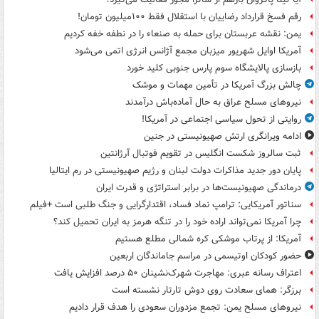
رقم فسخ قرارداد رضاییان با استقلال فقط ۱۰۰میلیون تومان!
یمن: نقشه عربستان برای حمله به صنعاء را در نطفه خفه کردیم
آمریکا اوایل شهریور میزبان مجمع آژانس انرژی اتمی می‌شود
بازسازی پالایشگاه سوم پارس جنوبی کلید خورد
چالش بزرگ آمریکا در تأمین مهمات و موشک
نیروهای مسلح عراق به حال آماده‌باش درآمدند
روایتی از تحول سیاسی اجتماعی در آمریکا!
ادامه ویرانگری ارتش صهیونیستی در جنین
ثبت سالروز شکست انگلیس در تقویم فوتبال آرژانتین
پایان دور جدید مذاکرات دولت لبنان و رژیم صهیونیستی در رم ایتالیا
درماندگی صهیونیست‌ها در برابر استراتژی و قدرت ایران
سناتور آمریکایی: ترامپ نماد فساد، اقتدارگرایی و جنگ طلبی است +فیلم
چرا آمریکا نمی‌تواند اراده خود را در تنگه هرمز به ایران تحمیل کند؟
آمریکا: از پرتاب موشکی کره شمالی مطلع هستیم
حضور کودکان اوتیسمی در مراسم جاماندگان اربعین
اعتراف رسانه عبری: مهاجرت شهرک‌نشینان ۵۰ درصد افزایش یافت
برزگر: همای سعادت روی دوش تارتار نشسته است
نیروهای مسلح یمن: تجمع مزدوران سعودی را هدف قرار دادیم