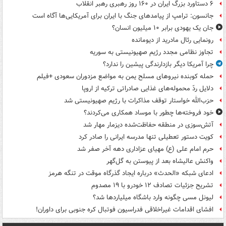
۶ دستاورد بزرگ ایران در ۱۶۰ روز رهبری رهبر انقلاب
جانسون: ترامپ از پیامدهای جنگ با ایران برای آمریکایی‌ها آگاه است
جان یک یهودی برابر ۱۰ میلیون انسان؟
رونمایی رئال مادرید از دیومانده
تجاوز نظامی مجدد رژیم صهیونیستی به سوریه
چرا آمریکا دیگر بازدارندگی پیشین را ندارد؟
حمله کوبنده نیروهای مسلح یمن به مواضع مزدوران سعودی +فیلم
دلایل ردّ محموله‌های غذایی صادراتی ترکیه از اروپا
حزب‌الله خواستار توقف مذاکرات با رژیم صهیونیستی شد
خود فروخته‌ها چطور با موساد همکاری می‌کردند؟
آتش‌سوزی در منطقه حفاظت‌شده دیزمار مهار شد
کویت دستور تعطیلی تنها مدرسه ایرانی را صادر کرد
حرم امام علی (ع) مهیای عزاداری دهه آخر صفر شد
واکنش عالیشاه بعد از پیوستن به گل‌گهر
ادعای شبکه «الحدث» درباره ایجاد گذرگاه موقت در تنگه هرمز
تشریح جزئیات تصادف ۱۲ خودرو با ۱۹ مصدوم
لیونل مسی چگونه وارد باشگاه میلیاردها شد؟
افشای اقدامات غیراخلاقی فدراسیون فوتبال کره جنوبی برای داوران!