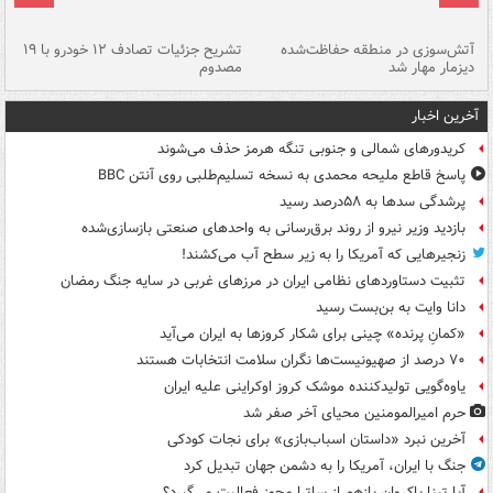
تصادف مرگبار در محور اهواز–شوش ۲
آتش‌سوزی در منطقه حفاظت‌شده
تشریح جزئیات تصادف ۱۲ خودرو با ۱۹
پا
دیزمار مهار شد
مصدوم
آخرین اخبار
کریدورهای شمالی و جنوبی تنگه هرمز حذف می‌شوند
پاسخ قاطع ملیحه محمدی به نسخه تسلیم‌طلبی روی آنتن BBC
پرشدگی سدها به ۵۸درصد رسید
بازدید وزیر نیرو از روند برق‌رسانی به واحدهای صنعتی بازسازی‌شده
زنجیرهایی که آمریکا را به زیر سطح آب می‌کشند!
تثبیت دستاوردهای نظامی ایران در مرزهای غربی در سایه جنگ رمضان
دانا وایت به بن‌بست رسید
«کمانِ پرنده» چینی برای شکار کروزها به ایران می‌آید
۷۰ درصد از صهیونیست‌ها نگران سلامت انتخابات هستند
یاوه‌گویی تولیدکننده موشک کروز اوکراینی علیه ایران
حرم امیرالمومنین محیای آخر صفر شد
آخرین نبرد «داستان اسباب‌بازی» برای نجات کودکی
جنگ با ایران، آمریکا را به دشمن جهان تبدیل کرد
آیا تینا پاکروان بازهم از ساترا مجوز فعالیت می‌گیرد؟