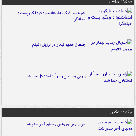
برگزیده ورزشی
حمله تند فیگو به اینفانتینو: دروغگو، پَست‌ و
حیله‌گر!
جنجال جدید نیمار در برزیل +فیلم
رامین رضاییان رسماً از استقلال جدا شد
برگزیده عکس
حرم امیرالمومنین محیای آخر صفر شد