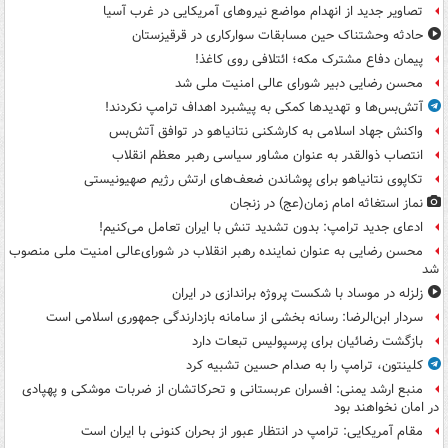
تصاویر جدید از انهدام مواضع نیروهای آمریکایی در غرب آسیا
حادثه وحشتناک حین مسابقات سوارکاری در قرقیزستان
پیمان دفاع مشترک مکه؛ ائتلافی روی کاغذ!
محسن رضایی دبیر شورای عالی امنیت ملی شد
آتش‌بس‌ها و تهدیدها کمکی به پیشبرد اهداف ترامپ نکردند!
واکنش جهاد اسلامی به کارشکنی نتانیاهو در توافق آتش‌بس
انتصاب ذوالقدر به عنوان مشاور سیاسی رهبر معظم انقلاب
تکاپوی نتانیاهو برای پوشاندن ضعف‌های ارتش رژیم صهیونیستی
نماز استغاثه امام زمان(عج) در زنجان
ادعای جدید ترامپ: بدون تشدید تنش با ایران تعامل می‌کنیم!
محسن رضایی به عنوان نماینده رهبر انقلاب در شورای‌عالی امنیت ملی منصوب
شد
زلزله در موساد با شکست پروژه براندازی در ایران
سردار ابن‌الرضا: رسانه بخشی از سامانه بازدارندگی جمهوری اسلامی است
بازگشت رضائیان برای پرسپولیس تبعات دارد
کلینتون، ترامپ را به صدام حسین تشبیه کرد
منبع ارشد یمنی: افسران عربستانی و تحرکاتشان از ضربات موشکی و پهپادی
در امان نخواهند بود
مقام آمریکایی: ترامپ در انتظار عبور از بحران کنونی با ایران است