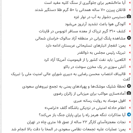
آیا ماءالشعیر برای جلوگیری از سنگ کلیه مفید است
قاتلان پیرزن ۷۰ ساله همدانی با ۵۰ گرم طلا دستگیر شدند
دسترسی دشوار به آب در نوار غزه
آلودگی هوا باعث تشدید آرتروز می‌شود
کشف ۳۱۰ گرم تریاک از معده مسافر اتوبوس در قاینات
مشاهده پلنگ ایرانی در منطقه آزاد سالوک خراسان شمالی
یمن: انفجار انبارهای تسلیحاتی عربستان ادامه دارد
تبریک رئیس مجلس به ذوالقدر
الکعبی: باید نفت کشور را از قیمومیت آمریکا آزاد کرد
آتش سوزی در یک مخزن سوخت در باکو
قالیباف انتصاب محسن رضایی به دبیری شورای عالی امنیت ملی را تبریک
گفت
لحظۀ شلیک موشک‌ها و پهپادهای یمنی به تجمع نیروهای سعودی
آماده‌سازی مواکب برای میزبانی از زائران رضوی
افول موساد به روایت رسانه عبری
اعلام حادثه امنیتی در نزدیکی باشگاه گلف «ترامپ»
آیا مذاکرات تنگه هرمز راه را برای پایان جنگ باز می‌کند؟
نجات معجزه‌آسای کارگر ۲۲ ساله از عمق ۱۵ متری چاه در تهران
یمن: عملیات علیه تجمعات نظامی سعودی در المخا با دقت بالا انجام شد