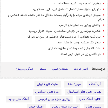
پوتین: تصمیم وادا غیرمنصفانه است
نگهبان سابق سفارت امارات عامل تیراندازی مسکو بود
سرباز تایلندی مردم را به رگبار بست/ حداقل ده نفر کشته شدند +عکس و
فیلم
واکنش پوتین به استیضاح ترامپ
عکس/ تیراندازی در نزدیکی ساختمان امنیت فدرال روسیه
بازداشت تعدادی از تروریست‌های داعشی در سن پترزبورگ
دیدار یک هیئت روسی با بشار اسد
علت انفجار زاغه مهمات در «الزرقاء» اردن
دو قاضی زن در کابل ترور شدند
برچسب‌ها
اخبار حوادث
شاهدان عینی
مسکو
خبرگزاری رویترز
آپ آهنگ
موزیک شاه
سایت تاریخ ایران
بهترین هتل های استانبول
رزرو هتل استانبول
دانلود آهنگ جدید
بهترین جراح بینی ترمیمی
آهنگ های جدید
پرشین هتل
ثبت نام بیمه اربعین
آهنگ جدید