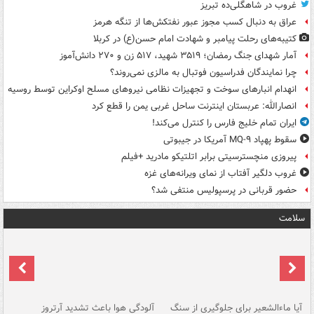
غروب در شاهگلی‌ده تبریز
عراق به دنبال کسب مجوز عبور نفتکش‌ها از تنگه هرمز
کتیبه‌های رحلت پیامبر و شهادت امام حسن(ع) در کربلا
آمار شهدای جنگ رمضان؛ ۳۵۱۹ شهید، ۵۱۷ زن و ۲۷۰ دانش‌آموز
چرا نمایندگان فدراسیون فوتبال به مالزی نمی‌روند؟
انهدام انبارهای سوخت و تجهیزات نظامی نیروهای مسلح اوکراین توسط روسیه
انصارالله: عربستان اینترنت ساحل غربی یمن را قطع کرد
ایران تمام خلیج فارس را کنترل می‌کند!
سقوط پهپاد MQ-۹ آمریکا در جیبوتی
پیروزی منچسترسیتی برابر اتلتیکو مادرید +فیلم
غروب دلگیر آفتاب از نمای ویرانه‌های غزه
حضور قربانی در پرسپولیس منتفی شد؟
سلامت
آیا ماءالشعیر برای جلوگیری از سنگ
آلودگی هوا باعث تشدید آرتروز
حذ