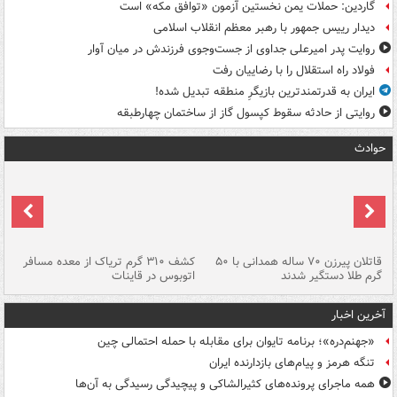
گاردین: حملات یمن نخستین آزمون «توافق مکه» است
دیدار رییس جمهور با رهبر معظم انقلاب اسلامی
روایت پدر امیرعلی جداوی از جست‌وجوی فرزندش در میان آوار
فولاد راه استقلال را با رضاییان رفت
ایران به قدرتمندترین بازیگرِ منطقه تبدیل شده!
روایتی از حادثه سقوط کپسول گاز از ساختمان چهارطبقه
حوادث
قاتلان پیرزن ۷۰ ساله همدانی با ۵۰
کشف ۳۱۰ گرم تریاک از معده مسافر
گرم طلا دستگیر شدند
اتوبوس در قاینات
عمق ۱۵ م
آخرین اخبار
«جهنم‌دره»؛ برنامه تایوان برای مقابله با حمله احتمالی چین
تنگه هرمز و پیام‌های بازدارنده ایران
همه ماجرای پرونده‌های کثیرالشاکی و پیچیدگی رسیدگی به آن‌ها