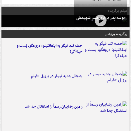
فیلم برگزیده
بوسه‌ پدر بر پای پسر شهیدش
برگزیده ورزشی
حمله تند فیگو به اینفانتینو: دروغگو، پَست‌ و
حیله‌گر!
جنجال جدید نیمار در برزیل +فیلم
رامین رضاییان رسماً از استقلال جدا شد