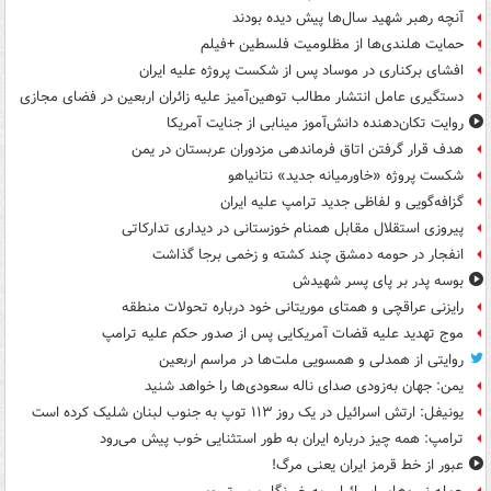
آنچه رهبر شهید سال‌ها پیش دیده بودند
حمایت هلندی‌ها از مظلومیت فلسطین +فیلم
افشای برکناری در موساد پس از شکست پروژه علیه ایران
دستگیری عامل انتشار مطالب توهین‌آمیز علیه زائران اربعین در فضای مجازی
روایت تکان‌دهنده دانش‌آموز مینابی از جنایت آمریکا
هدف قرار گرفتن اتاق‌ فرماندهی مزدوران عربستان در یمن
شکست پروژه «خاورمیانه جدید» نتانیاهو
گزافه‌گویی و لفاظی جدید ترامپ علیه ایران
پیروزی استقلال مقابل همنام خوزستانی در دیداری تدارکاتی
انفجار در حومه دمشق چند کشته و زخمی برجا گذاشت
بوسه‌ پدر بر پای پسر شهیدش
رایزنی عراقچی و همتای موریتانی خود درباره تحولات منطقه
موج تهدید علیه قضات آمریکایی پس از صدور حکم علیه ترامپ
روایتی از همدلی و همسویی ملت‌ها در مراسم اربعین
یمن: جهان به‌زودی صدای ناله سعودی‌ها را خواهد شنید
یونیفل: ارتش اسرائیل در یک روز ۱۱۳ توپ به جنوب لبنان شلیک کرده است
ترامپ: همه چیز درباره ایران به طور استثنایی خوب پیش می‌رود
عبور از خط قرمز ایران یعنی مرگ!