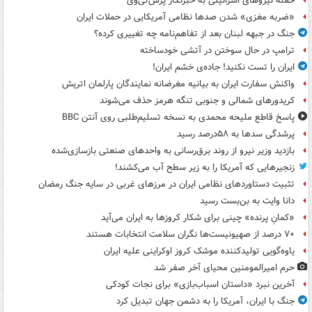
حمله نیروهای اسرائیلی به خبرنگار پرس‌تی‌وی
«ضربه مغزی» شدن صدها نظامی آمریکایی در حملات ایران
جنگ در جبهه لبنان بعد از تفاهم‌نامه چه تغییری کرده؟
ترامپ در حال سوختن در آتشی خودساخته
ایران را تست نکنید! جاده‌ی خشم ایران!
واکنش سفارت ایران به بیانیه مغرضانه نمایندگان پارلمان اتریش
کریدورهای شمالی و جنوبی تنگه هرمز حذف می‌شوند
پاسخ قاطع ملیحه محمدی به نسخه تسلیم‌طلبی روی آنتن BBC
پرشدگی سدها به ۵۸درصد رسید
بازدید وزیر نیرو از روند برق‌رسانی به واحدهای صنعتی بازسازی‌شده
زنجیرهایی که آمریکا را به زیر سطح آب می‌کشند!
تثبیت دستاوردهای نظامی ایران در مرزهای غربی در سایه جنگ رمضان
دانا وایت به بن‌بست رسید
«کمانِ پرنده» چینی برای شکار کروزها به ایران می‌آید
۷۰ درصد از صهیونیست‌ها نگران سلامت انتخابات هستند
یاوه‌گویی تولیدکننده موشک کروز اوکراینی علیه ایران
حرم امیرالمومنین محیای آخر صفر شد
آخرین نبرد «داستان اسباب‌بازی» برای نجات کودکی
جنگ با ایران، آمریکا را به دشمن جهان تبدیل کرد