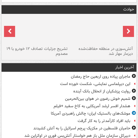
حوادث
تصادف مرگبار در محور اهواز–شوش ۲
آتش‌سوزی در منطقه حفاظت‌شده
تشریح جزئیات تصادف ۱۲ خودرو با ۱۹
پا
دیزمار مهار شد
مصدوم
آخرین اخبار
ماجرای پیاده روی اربعین حاج رمضان
این دیپلماسی نمایشی، شکست خورده است
روایت پزشکیان از انحلال بانک آینده
شمیم خوش رضوی در هوای بین‌الحرمین
هشدار افسر ارشد آمریکایی به کاخ سفید +فیلم
موشک‌های بالستیک ایران؛ چالش راهبردی آمریکا
باید افراد کارآمدتر را به کار گرفت
حامیان فلسطین در مکزیک پرچم اسرائیل را به آتش کشیدند
دبیرکل سازمان ملل باز هم خواستار آتش‌بس فوری در اوکراین شد