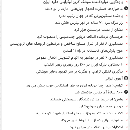
یاوه‌گویی تولیدکننده موشک کروز اوکراینی علیه ایران
ماهواره‌ها خسارت انفجار جبل‌علی امارت را لو دادند
پادشاه سنگین‌وزنی که در جهان رقیب ندارد
راز مرگ مرد ۷۲ ساله در تهرانپارس فاش شد
دشان از دست عربستان فرار کرد
عربستان فرمانده ائتلاف دریایی چندملیتی را منصوب کرد
دستگیری ۸ نفر از اشرار مسلح شاخص و مرتبطین گروهک های تروریستی
موج بارش‌های تابستانه در راه ۱۱ استان
دستگیری ۶ نفر در بهشهر به اتهام تشویش اذهان عمومی
۶ دستاورد بزرگ ایران در ۱۶۰ روز رهبری رهبر انقلاب
درگیری لفظی ترامپ و هگزث بر سر کمبود ذخایر موشکی
آهوی ایرانی
ترامپ: همه چیز درباره ایران به طور استثنایی خوب پیش می‌رود
۸۰۰ سازۀ آمریکایی خاکستر شد
ونس: ایرانی‌ها مذاکره‌کنندگان سرسختی هستند
دردسر جدید برای سرخپوشان
تکذیب ادعای «نحوه ردزنی محل استقرار شهید لاریجانی»
ماهواره ایرانی که از سد ابرها عبور می‌کند
ابتکارات رهبر انقلاب در میدان نبرد