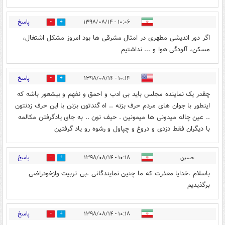
پاسخ
۱۰:۰۶ - ۱۳۹۸/۰۸/۱۴
11
3
اگر دور اندیشی مطهری در امثال مشرقی ها بود امروز مشکل اشتغال،
مسکن، آلودگی هوا و ... نداشتیم
پاسخ
۱۰:۱۴ - ۱۳۹۸/۰۸/۱۴
2
20
چقدر یک نماینده مجلس باید بی ادب و احمق و نفهم و بیشعور باشه که
اینطور با جوان های مردم حرف بزنه .. اه گندتون بزنن با این حرف زدنتون
.. عین چاله میدونی ها میمونین . حیف نون .. به جای یادگرفتن مکالمه
با دیگران فقط دزدی و دروغ و چپاول و رشوه رو یاد گرفتین
پاسخ
حسین
۱۰:۱۸ - ۱۳۹۸/۰۸/۱۴
2
14
باسلام .خدایا معذرت که ما چنین نمایندگانی .بی تربیت وازخودراضی
برگذیدیم
پاسخ
۱۰:۱۸ - ۱۳۹۸/۰۸/۱۴
5
14