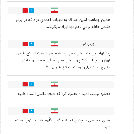
2
39
همين جماعت لمپن هتاك به ادبيات احمدي نژاد كه در برابر
دشمن قاطع و بي رحم بود ايراد ميگرفتند
تهراني فرد
2
35
پيشنهاد مي كنم علي مطهري بشود سر ليست اصلاح طلبان
تهران... چرا ...؟؟؟ چون علي مطهري فرد مودب و اخلاق
مداري است براي ليست اصلاح طلبان...!!!
2
34
عصاره لیست امید - معلوم کرد که طرف ذاتش افساد طلبه
15
33
چنین مجلسی با چنین نماینده گانی کُلُهم باید به توپ بسته
شود.