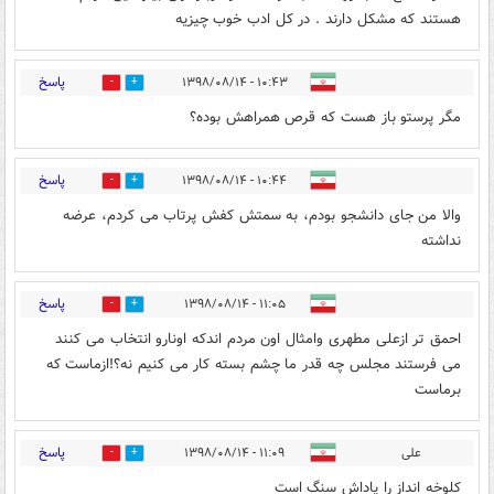
هستند که مشکل دارند . در کل ادب خوب چیزیه
پاسخ
۱۰:۴۳ - ۱۳۹۸/۰۸/۱۴
3
18
مگر پرستو باز هست که قرص همراهش بوده؟
پاسخ
۱۰:۴۴ - ۱۳۹۸/۰۸/۱۴
4
16
والا من جای دانشجو بودم، به سمتش کفش پرتاب می کردم، عرضه
نداشته
پاسخ
۱۱:۰۵ - ۱۳۹۸/۰۸/۱۴
2
15
احمق تر ازعلی مطهری وامثال اون مردم اندکه اونارو انتخاب می کنند
می فرستند مجلس چه قدر ما چشم بسته کار می کنیم نه؟!ازماست که
برماست
پاسخ
علی
۱۱:۰۹ - ۱۳۹۸/۰۸/۱۴
15
13
کلوخه انداز را پاداش سنگ است