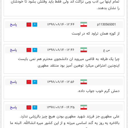
تمام اینها بی ادب وبی نزاکت اند ولی فقط باید وقتش بشود تا خودشان
را نشان بدهند.
پاسخ
۱۲:۴۴ - ۱۳۹۸/۰۸/۱۴
p1130565001
1
12
از کوزه همان تراود که در اوست
پاسخ
س ع
۱۲:۴۶ - ۱۳۹۸/۰۸/۱۴
12
2
چرا یک طرفه به قاضی میروید ان دانشجوی محترم هم نمی بایست
اینچنین اعتراض میکرد توهین آمیز بود منتقد مطهری
پاسخ
۱۲:۵۶ - ۱۳۹۸/۰۸/۱۴
15
11
دمش گرم خوب جواب داده.
پاسخ
۱۴:۳۵ - ۱۳۹۸/۰۸/۱۴
0
15
علی مطهری جز فرزند شهید مطهری بودن هیچ چیز باارزشی ندارد.
بالاخره یه روز یه گند اساسی میزنه و از این کشور میره انشاالله. البته ما