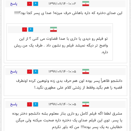
پاسخ
۱۰:۰۲ - ۱۳۹۸/۰۸/۱۴
5
24
این صدای دختره که داره باهاش حرف میزنه! صدا ی پسر کجا بود؟!!!!
3
1
تو فیلم رو دیدی یا داری با صدا قضاوت می کنی ؟ از این
واضح تر دیگه نمیشد فیلم رو نشون داد . طرف یک من ریش
داره.
پاسخ
۱۰:۰۵ - ۱۳۹۸/۰۸/۱۴
19
2
دانشجو ظاهراً پسر بوده اون هم حرف بدی زده وتوهین کرده اونطرف
قضیه را هم بگید.وفقط از زشتی کلام علی مطهری نگید.!
پاسخ
۱۰:۰۵ - ۱۳۹۸/۰۸/۱۴
1
10
مشرق لطفا اگه فیلم کامل رو داری بذار معلوم بشه دانشجو دختر بوده
یا پسر. توی این فیلم صدای یک دختره داره صحبت میکنه ولی میگن
خطابش به یک پسر بوده!!! من که باور نکردم