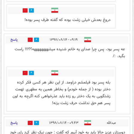
4
4
دروغ بعدش خیلی زشت بوده که گفته طرف پسر بوده!
پاسخ
۰۹:۱۹ - ۱۳۹۸/۰۸/۱۴
3
63
عه پسر بود، پس چرا صدای یه خانم شنیده میشههههههههه؟؟!!! راست
بگید. :/
4
1
بله پسر بود فیلمشم دراومد. از این نظر هر کسی فکر کرده
دختر بوده ( از جمله خودم) و بخاطر همین به مطهری تهمت
زشتگویی به یک دختر رو زده باید عذرخواهی کنه اگرچه به اون
پسر هم حق نداشت حرف زشت بزنه!
پاسخ
عبدالله
۰۹:۴۳ - ۱۳۹۸/۰۸/۱۴
12
72
دوستان عزیز حالا باید به خود آییم که گفت : چون نیک نظر کرد رای خود