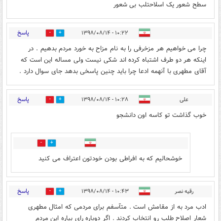
سطح شعور یک اسلاحتلب بی شعور
پاسخ
۱۰:۲۲ - ۱۳۹۸/۰۸/۱۴
2
15
چرا می خواهیم هر مزخرفی را به نام مزاح به خورد مردم بدهیم . در
اینکه هر دو طرف اشتباه کرده اند شکی نیست ولی مساله این است که
آقای مطهری با آنهمه ادعا چرا باید چنین پاسخی بدهد جای سوال دارد .
پاسخ
علی
۱۰:۲۸ - ۱۳۹۸/۰۸/۱۴
27
13
خوب گذاشت تو کاسه اون دانشجو
2
13
خوشحالیم که به افراطی بودن خودتون اعتراف می کنید
پاسخ
رقیه نصر
۱۰:۴۳ - ۱۳۹۸/۰۸/۱۴
2
14
ادب مرد به از مقامش است . متآسفم برای مردمی که امثال مطهری
شعار اصلاح طلب رو انتخاب کردند . اگر دوباره رای بیاره این مردم