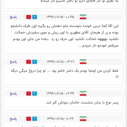
به نظرم تو کار قاچاق دارو تو ناصر خسرو کار میکنه
پاسخ
۰۰:۴۵ - ۱۳۹۸/۰۸/۱۵
0
5
این آقا کجا درس خونده نتونسته جلو دهنش رو بگیره اون طرف دانشجو
بوده و پر از هیجان آقای مطهری با اون ریش و موی سفیدش خجالت
نکشید نههههه خجالت نکشید اون حرف رو زد ..بخدا من جای اون بودم
میرفتم خودمو دار میزدم ..
پاسخ
۰۳:۲۱ - ۱۳۹۸/۰۸/۱۵
0
2
غلط کردی من اونجا بودم یک دختر خانم بود ... تو چرا دروغ میگی دیگه
؟!
پاسخ
۰۶:۳۴ - ۱۳۹۸/۰۸/۱۵
0
3
پسر نوح با بدان بنشست خاندان نبوتش گم شد.
پاسخ
۱۰:۲۲ - ۱۳۹۸/۰۸/۱۵
0
2