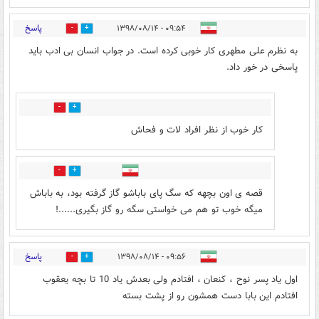
پاسخ
۰۹:۵۴ - ۱۳۹۸/۰۸/۱۴
99
10
به نظرم علی مطهری کار خوبی کرده است. در جواب انسان بی ادب باید
پاسخی در خور داد.
3
29
کار خوب از نظر افراد لات و فحاش
1
17
قصه ی اون بچهه که سگ پای باباشو گاز گرفته بود، به باباش
میگه خوب تو هم می خواستی سگه رو گاز بگیری......!
پاسخ
۰۹:۵۶ - ۱۳۹۸/۰۸/۱۴
1
25
اول یاد پسر نوح ، کنعان ، افتادم ولی بعدش یاد 10 تا بچه یعقوب
افتادم این بابا دست همشون رو از پشت بسته