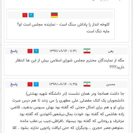
1
12
کلوخه انداز را پاداش سنگ است - نماینده مجلس است او؟
مایه ننگ است
پاسخ
رهی
۱۱:۳۱ - ۱۳۹۸/۰۸/۱۴
11
16
مگه از نمایندگان محترم مجلس شورای اسلامی بیش از این ها انتظار
دارید؟؟؟؟
پاسخ
محسن
۱۱:۳۵ - ۱۳۹۸/۰۸/۱۴
2
22
جا داشت همانجا ودر همان نشست (در دانشگاه شهید بهشتی)
دانشجویان یک کتک مفصلی علی مطهری را می زدند تا هم درس عبرت
برای او و هم برای امثال حجتی که گفته بود بهش سبوس بدهید، قاضی
زاده هاشمی که گفته بود خودت بمال،بیشعور،آخوندی که گفته بود
مزخرف و روحانی که گفته بود بیسواد ،افراطی،جیب بر،عقب مانده
،متوهم،عصر حجری ...ودیگران که حتی لیاقت پادویی ندارند بشود . کلا