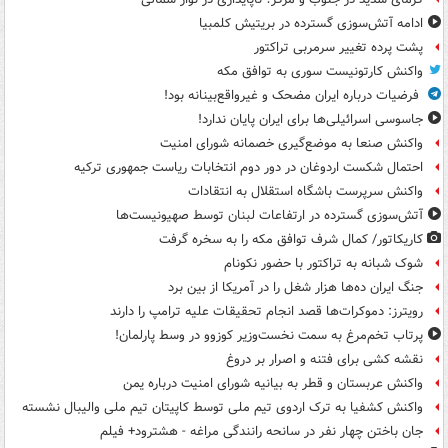
ادامه آتش‌سوزی گسترده در بریتیش کلمبیا
پشت پرده تغییر سرمربی تراکتور
واکنش کارتونیست سوری به توافق مکه
فرضیات درباره ایران مضحک و غیرواقع‌بینانه بود!
جاسوسی اسرائیلی‌ها برای ایران پایان ندارد!
واکنش صنعا به موضع‌گیری خصمانه شورای امنیت
احتمال شکست اردوغان در دور دوم انتخابات ریاست جمهوری ترکیه
واکنش سرپرست باشگاه استقلال به انتقادات
آتش‌سوزی گسترده در ارتفاعات لبنان توسط صهیونیست‌ها
کاریکاتور/ کمال شرف توافق مکه را به سخره گرفت
شوک شبانه به تراکتور با حضور نکونام
جنگ ایران ده‌ها هزار شغل را در آمریکا از بین برد
رویترز: دموکرات‌ها قصد انجام تحقیقات علیه ترامپ را دارند
پرتاب تخم‌مرغ به سمت نخست‌وزیر کوزوو در وسط پارلمان!
نقشه کشی برای فتنه و اصرار بر دروغ
واکنش عربستان و قطر به بیانیه شورای امنیت درباره یمن
واکنش کشفیا به ترک اردوی تیم ملی توسط کاپیتان تیم ملی والیبال نشسته
جان باختن چهار نفر در سانحه رانندگی مراغه - هشترود+ فیلم