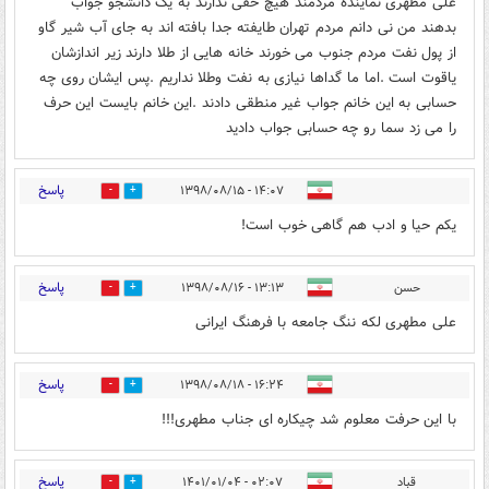
علی مطهری نماینده مردمند هیچ حقی ندارند به یک دانشجو جواب
بدهند من نی دانم مردم تهران طایفته جدا بافته اند به جای آب شیر گاو
از پول نفت مردم جنوب می خورند خانه هایی از طلا دارند زیر اندازشان
یاقوت است ‌.اما ما گداها نیازی به نفت وطلا نداریم .پس ایشان روی چه
حسابی به این خانم جواب غیر منطقی دادند .این خانم بایست این حرف
را می زد سما رو چه حسابی جواب دادید
پاسخ
۱۴:۰۷ - ۱۳۹۸/۰۸/۱۵
0
7
یکم حیا و ادب هم گاهی خوب است!
پاسخ
حسن
۱۳:۱۳ - ۱۳۹۸/۰۸/۱۶
0
5
علی مطهری لکه ننگ جامعه با فرهنگ ایرانی
پاسخ
۱۶:۲۴ - ۱۳۹۸/۰۸/۱۸
0
1
با این حرفت معلوم شد چیکاره ای جناب مطهری!!!
پاسخ
قباد
۰۲:۰۷ - ۱۴۰۱/۰۱/۰۴
0
0