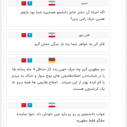
احمد
2
65
اگه احیانا آن دختر خانم دانشجو همشیره شما بود بازهم
همین حرف رامی زدی؟
فش نیوز
3
58
فکر کن به خواهر شما زده باز میگی دمش گرم
2
40
دم مطهری گرم چه حرف خوبی زده کار حداقل 4 ماه رسانه ها
را در شناساندن اصلاحطلبچی های موج سوار و حتاک به مردم
را کم کرده بهتر از این نمیشد . اصلاح طلبچی ها همه سرو ته
یک کرباسچی هستند.
60
7
جواب دانشجوی پر رو رو باید عین خودش داد .تنها نماینده
حقگو فقط مطهریه