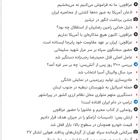
عراقچی: ما نه فراموش می‌کنیم نه می‌بخشیم
اذعان آمریکا به عبور ده‌ها کشتی از محاصره ایران
جشن برداشت انگور در ترشیز
دلیل جدایی رامین رضاییان از استقلال چه بود؟
عراقچی: اکنون هیچ مذاکره‌ای با آمریکا نداریم
عراقچی: ایران بر عهد مقاومت خود پابرجا ایستاده است
حضور سخنگوی سپاه بر سر مزار شهید سلیمانی
عامل اصلی قتل حمیدرضا رجب‌زاده دستگیر شد
بررسی ۳۰۰ روز پس از آتش‌بس: چه بر سر غزه آمد؟
مرد سال والیبال آسیا انتخاب شد
عادی‌سازی تولید زیرزمینی در نمایش خانگی
حمله اسرائیل به شهرستان نبطیه در جنوب لبنان
دستگیری متهم متواری مخل نظام ارزی کشور در پیرانشهر
ترامپ در دام ایران افتاده است!
رونمایی از کتاب محرم و عاشورا با حضور عراقچی
ارتش یمن: تاسیسات آرامکو را در جیزان هدف قرار دادیم
قیمت خودرو همچنان در سطوح بالا؛ بازار قفل شد
سرکشی فرمانده سپاه تهران از گردان‌های پدافند هوایی لشکر ۲۷
گرمای شدید در جنوب و مرکز؛ ناپایداری در نوار شمالی