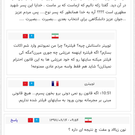
در آن دید. گفتا زکه نالیم که ازماست که بر ماست . خدایا این پسر شهید
مطهری است ؟؟؟؟ آره به خدا همانطور که پسر نوح.... پس مردم عزیز
...جوان عزیز دانشگاهی برای انتخاب بعدی ...بصیرت ...بصیرت ....
15
15
توییتر داستانش چیه؟ فیلتره؟ چرا من نمیوتنم وارد شم اکانت
بسازم؟ اگه فیلتره اینهمه عرزشی چه جوری میرن؟مگه کی
فیلتر میکنه سایتها رو که خود عرزشی ها به این قانون احترام
نمیذارن؟ شاید هم فقط واسه مردم عادی ممنوعه!
توییتری
0
2
10:51؛ اگه قانون رو نمی دونی برو بخون پسرم... هیچ قانونی
مبنی بر مجرمانه بودن ورود به سایتهای فیلتر شده نداریم.
پاسخ
۰۹:۵۴ - ۱۳۹۸/۰۸/۱۴
1
31
نون زیاااد و مفت چ نتیجه ای داره ؟