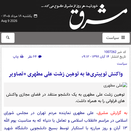
یکشنبه ۱۸ مرداد ۱۴۰۵ -
Aug 9 2026
سیاست
کد خبر
1007262
تاریخ انتشار:
۱۴ آبان ۱۳۹۸ - ۰۹:۱۲
۶۴ نظر
چاپ
سیاست
واکنش توییتری‌ها به توهین زشت علی مطهری +تصاویر
توهین زشت علی مطهری به یک دانشجو منتقد در فضای مجازی واکنش
های فراوانی را به همراه داشت.
به گزارش مشرق
،
علی مطهری نماینده مردم تهران در مجلس شورای
اسلامی در مراسم «انقلاب اسلامی و تعامل با دنیا» که به مناسبت یوم الله
۱۳ آبان و روز مبارزه با استکبار توسط بسیج دانشجویی دانشگاه شهید