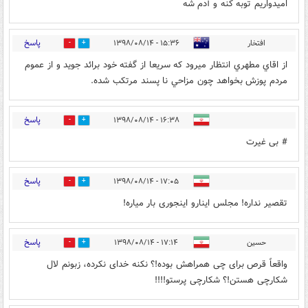
امیدواریم توبه کنه و آدم شه
پاسخ
افتخار
۱۵:۳۶ - ۱۳۹۸/۰۸/۱۴
0
10
از اقاي مطهري انتظار ميرود كه سريعا از گفته خود برائد جويد و از عموم
مردم پوزش بخواهد چون مزاحي نا پسند مرتكب شده.
پاسخ
۱۶:۳۸ - ۱۳۹۸/۰۸/۱۴
1
4
# بی غیرت
پاسخ
۱۷:۰۵ - ۱۳۹۸/۰۸/۱۴
0
9
تقصیر نداره! مجلس اینارو اینجوری بار میاره!
پاسخ
حسین
۱۷:۱۴ - ۱۳۹۸/۰۸/۱۴
0
10
واقعاً قرص برای چی همراهش بوده!؟ نکنه خدای نکرده، زبونم لال
شکارچی هستن!؟ شکارچی پرستو!!!!