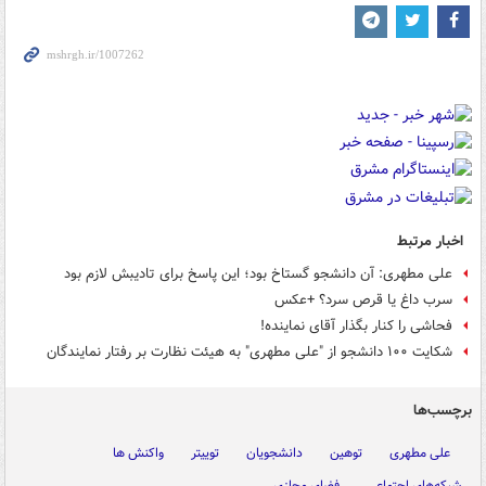
اخبار مرتبط
علی مطهری: آن دانشجو گستاخ بود؛ این پاسخ برای تادیبش لازم بود
سرب داغ یا قرص سرد؟ +عکس
فحاشی را کنار بگذار آقای نماینده!
شکایت ۱۰۰ دانشجو از "علی مطهری" به هیئت نظارت بر رفتار نمایندگان
برچسب‌ها
علی مطهری
توهین
دانشجویان
توییتر
واکنش ها
شبکه‌های اجتماعی
فضای مجازی