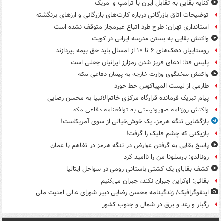
کنایه بقایی به تقابل ایران با ترامپ و آمریک
توضیحات اتاق بازرگانی درباره کارت‌های بازرگانی و ارزهای برنگشته
استانداری تهران: طرح طرد اتباع غیرمجاز متوقف نشده است
واکنش بقایی به بستن مدرسه ایرانی در کویت
روستاییان دهک‌های ۶ تا ۱۰ از امسال باید حق بیمه بپردازند
پلیس فتا: ادعای فریز شدن رمزارز ایرانیان جعلی است
واکنش سخنگوی وزارت خارجه به پیمان دفاعی مکه
طارمی از لیست المپیاکوس خط خورد
پیام تبریک فرمانده قرارگاه مرکزی خاتم‌الانبیا به محسن رضایی
واکنش روزنامه صهیونیستی به توافقنامه دفاعی مکه
بازگشایی تنگه هرمز، یک خوش‌خیالی از سوی آمریکاست!
بازیکنی که چشم فلیک را گرفت!
پاسخ بقایی به گرفتن عوارض در تنگه هرمز در تفاهم با عمان
رونالدو: بارسلونا من را ناامید کرد
کشف بقایای یک کشتی باستانی رومی در سواحل ایتالیا
بقائی: اوکراین جبران نکند، جبران می‌کنیم
اینفوگرافیک/ زندگینامه محسن رضایی دبیر شورای عالی امنیت‌ ملی
رگبار و رعد و برق در شمال و جنوب کشور