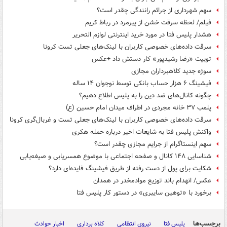
سهم شهرداری از جرائم رانندگی چقدر است؟
فیلم/ لحظه سرقت خشن از پیرمرد در رباط کریم
هشدار پلیس فتا در مورد خرید اینترنتی لوازم التحریر
سرقت داده‌های خصوصی کاربران با لینک‌های جعلی تست کرونا
توییت «رضا رشیدپور» کار دستش داد +عکس
سوژه جدید کلاهبرداران مجازی
فیشینگ ۶ هزار حساب بانکی توسط نوجوان ۱۴ ساله
چگونه کانال‌های ضد دین را به پلیس اطلاع دهیم؟
پلمب ۳۷ خانه مجردی در اطراف میدان امام حسین (ع)
سرقت داده‌های خصوصی کاربران با لینک‌های جعلی تست و غربال‌گری کرونا
واکنش پلیس فتا به شایعات اخیر درباره حمله هکری
سهم اینستاگرام از جرایم مجازی چقدر است؟
شناسایی ۱۴۸ کانال و صفحه اجتماعی با موضوع همسریابی و صیغه‌یابی
شکایت برای پول از دست رفته از طریق فیشینگ فایده‌ای دارد؟
عکس/ انهدام باند توزیع موادمخدر در همدان
برخورد با «توهین سایبری» در دستور کار پلیس فتا
برچسب‌ها
پلیس فتا
نیروی انتظامی
کلاه برداری
اخبار حوادث