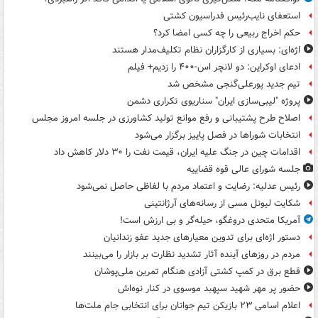
استعفای نایب‌رئیس فدراسیون کشتی
حکم اخراج ربیعی را چه کسی امضا کرد؟
اژه‌ای: بسیاری از کارگزاران نظام تکلیف‌مدار هستند
ادعای اوکراین: دو لانچر اس-۴۰۰ را زدیم+ فیلم
تیم جدید پورعلی‌گنجی مشخص شد
پروژه "لیبی‌سازی ایران" سناریوی تکراری دشمن
اصلاح طرح پشتیبانی و رفع موانع تولید کشاورزی در جلسه امروز مجلس
انتخابات شوراها در فصل پاییز برگزار می‌شود
اقدامات چین در جنگ علیه ایران، قیمت نفت را ۳۰ دلار کاهش داد
جلسه شورای عالی قوه قضاییه
رئیس عدلیه: رضایت و اعتماد مردم با لفاظی حاصل نمی‌شود
شکایت لیونل مسی از رسانه‌های آرژانتینی
آمریکا متحدی دروغگو، حیله‌گر و بی ارزش است!
دستور اژه‌ای برای تدوین معیارهای جدید عفو زندانیان
مردم در روزهای آینده آثار تشدید نظارت بر بازار را می‌بینند
قطع برق در کمپ کشتی آزادی هنگام تمرین ملی‌پوشان
حضور پر مهر شهید سپهبد موسوی در کنار نوه‌اش
اعلام اسامی ۲۳ بازیکن تیم جوانان برای انتخابی جام ملت‌ها