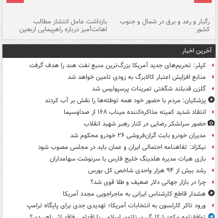
رگبار و رعد و برق در شمال و جنوب
بازداشت عامل انتشار مطالب
کشور
اهانت‌آمیز درباره راهپیمایی اربعین
گر
آخرین اخبار
کپلر: تحریم‌های جدید آمریکا بزرگ‌ترین منبع نفت هند را هدف گرفت
منابع افزایش اعتبار کالابرگ به زودی تامین خواهد شد
گلزن قدبلند شگفتی تمرینات پرسپولیس شد
پزشکیان: مردم با حضور خود همه توطئه‌ها را نقش بر آب کردند
انتقاد شدید کمیته مذاکره‌کننده میناب ۱۶۸ از صداوسیما
حضور سرلشکر رضایی در کنار رهبر شهید انقلاب
مدیران خودرو بابت گران‌فروشی ۲۶ خودرو محکوم شد
نیکزاد: تفاهنامه احتمالی ایران و عمان باید در مجلس مصوب شود
بازی هیات مدیره هلدینگ خلیج فارس با سرنوشت سهامداران
رشد بیش از ۹۴ هزار واحدی شاخص کل بورس
چرا در بازار جهانی دلار ضعیف و طلا قوی شد؟
هشدار قاطع کارشناس ایرانی به ماجراجویی مجدد آمریکا
ورود تاکر کارلسون به انتخابات آمریکا؛ تهدیدی جدی برای پایگاه ترامپ
توافقنامه مکه؛ شکل‌گیری ناتوی اسلامی یا اقدامی فاقد اثر راهبردی؟