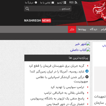
RSS
آرشیو
تماس با ما
دربارهٔ ما
MASHREGH
NEWS
یلم
دیدگاه
پیوندها
بازار
اپ
پربازدیدترین ها
گربه جریان برق شهرستان فریمان را قطع کرد
شاید روسیه، آمریکا را در ایران زمین‌گیر کند!
درگیر شدن گردشگر اسپانیایی با نظامی
صهیونیست
ترامپ سوئیس را تهدید کرد
واکنش بقائی به خیالبافی ترامپ
تمهیدات
پاسخ منفی یک لژیونر به باشگاه پرسپولیس
 سازمان
انفجار بزرگ در شهر المخا یمن