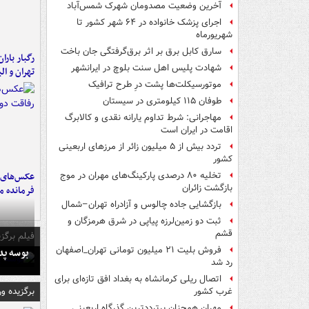
آخرین وضعیت مصدومان شهرک شمس‌آباد
اجرای پزشک خانواده در ۶۴ شهر کشور تا
شهریورماه
سارق کابل برق بر اثر برق‌گرفتگی جان باخت
رگبار بارا
شهادت پلیس اهل سنت بلوچ در ایرانشهر
تهران و الب
موتورسیکلت‌ها پشت درِ طرح ترافیک
طوفان ۱۱۵ کیلومتری در سیستان
مهاجرانی: شرط تداوم یارانه نقدی و کالابرگ
اقامت در ایران است
تردد بیش از ۵ میلیون زائر از مرزهای اربعینی
کشور
عکس‌های د
تخلیه ۸۰ درصدی پارکینگ‌های مهران در موج
بازگشت زائران
فرمانده‌ 
بازگشایی جاده چالوس و آزادراه تهران–شمال
ثبت دو زمین‌لرزه پیاپی در شرق هرمزگان و
قشم
فیلم برگزی
فروش بلیت ۲۱ میلیون تومانی تهران_اصفهان
بوسه‌ پ
رد شد
اتصال ریلی کرمانشاه به بغداد افق تازه‌ای برای
برگزیده و
غرب کشور
مهران همچنان پرترددترین گذرگاه اربعینی