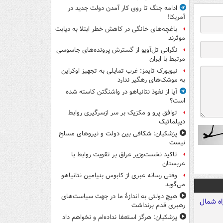
ادامه جنگ تا روی کار آمدن دولت جدید در
آمریکا!
باغچه‌های خانگی در کاهش خطر ابتلا به دیابت
موثرند
نگرانی تل‌آویو از گسترش پرونده‌های جاسوسی
مرتبط با ایران
نیویورک تایمز: غرب تمایلی به تجهیز اوکراین
به موشک‌های رهگیر ندارد
آیا از نفوذ نتانیاهو در واشنگتن کاسته شده
است؟
توافق پرو و مکزیک بر سر ازسرگیری روابط
دیپلماتیک
پزشکیان: شکافی بین دولت و نیروهای مسلح
نیست
تاکید نخست‌وزیر عراق بر تقویت روابط با
عربستان
وقتی رسانه عبری از کابوس بنیامین نتانیاهو
می‌گوید
هیچ دولتی به اندازۀ ما در جهت سیاست‌های
رهبری قدم برنداشت
پزشکیان: هرگز استعفا نداده‌ام و نخواهم داد