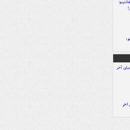
و:
 آخر