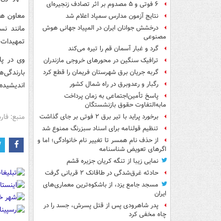
۶ فوتی و ۵ مصدوم بر اثر تصادف زنجیره‌ای
معاون هما
نتایج آزمون مدارس سمپاد اعلام شد
مانند نس
درخشش جوانان ایران در المپیاد جهانی هوش
مصنوعی
تمهیدات ل
گرد و غبار آسمان قم را تیره می‌کند
وی در پا
ترافیک سنگین در محورهای خروجی مازندران
بارندگی‌
گربه جریان برق شهرستان فریمان را قطع کرد
رگبار و رعدوبرق در راه شمال کشور
اندیشیده‌
پاسخ تأمین‌اجتماعی به زمان پرداخت
مابه‌التفاوت حقوق بازنشستگان
منبع: فا
برخورد پراید با تیر برق ۲ فوتی بر جای گذاشت
تنظیم قولنامه برای اسناد سبزرنگ ممنوع شد
از حذف نام همسر تا تغییر نام خانوادگی؛ اما و
اگرهای تعویض شناسنامه
نمایی زیبا از تنگه کریان جزیره قشم
حادثه غرق‌شدگی در طاقانک ۲ قربانی گرفت
مسجد جامع یزد، از باشکوه‌ترین معماری‌های
ایران
پدر شاهرودی پس از قتل پسرش، جسد را در
چاه مخفی کرد