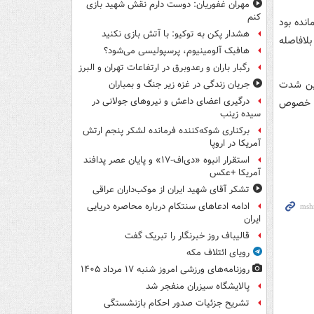
مهران غفوریان: دوست دارم نقش شهید بازی
کنم
انده بود
هشدار پکن به توکیو: با آتش بازی نکنید
لافاصله
هافبک آلومینیوم، پرسپولیسی می‌شود؟
رگبار باران و رعدوبرق در ارتفاعات تهران و البرز
این شدت
جریان زندگی در غزه زیر جنگ و بمباران
درگیری اعضای داعش و نیروهای جولانی در
ین خصوص
سیده زینب
برکناری شوکه‌کننده فرمانده لشکر پنجم ارتش
آمریکا در اروپا
استقرار انبوه «دی‌اف‑۱۷» و پایان عصر پدافند
آمریکا +عکس
تشکر آقای شهید ایران از موکب‌داران عراقی
ادامه ادعاهای سنتکام درباره محاصره دریایی
ایران
قالیباف روز خبرنگار را تبریک گفت
رویای ائتلاف مکه
روزنامه‌های ورزشی امروز ‌شنبه ۱۷ مرداد ۱۴۰۵
پالایشگاه سیزران منفجر شد
تشریح جزئیات صدور احکام بازنشستگی