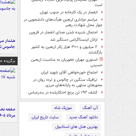
است
انفجار در یک کارخانه در جنوب تهران
مراسم عزاداری اربعینِ هیأت‌های دانشجویی در
جوار محل شهادت رهبر
احتمال شنیده شدن صدای انفجار در قزوین
اراذل اینستاگرامی دستگیر شد
هشدار سرم
جاسوس تی
۲ میلیون و ۳۰۰ هزار زائر اربعین به کشور
بازگشتند
استوری مهران غفوریان به مناسبت اربعین
برگزیده 
حسینی
اجتماع خون‌خواهی آقای شهید ایران
ترافیک سنگین در چالوس و تردد روان در
محورهای منتهی به پایانه‌های مرزی
کشف ۱۹۲ تن برنج احتکارشده در بندرعباس
آپ آهنگ
موزیک شاه
مرداد ۱۴۰۵
دانلود آهنگ جدید
سایت تاریخ ایران
بهترین هتل های استانبول