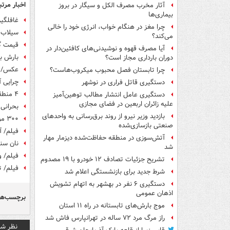
اخبار مرتب
آثار مخرب مصرف الکل و سیگار در بروز
بیماری‌ها
غافلگیر
چرا مغز در هنگام خواب، انرژی خود را خالی
سیلاب 
می‌کند؟
قیمت گ
آیا مصرف قهوه و نوشیدنی‌های کافئین‌دار در
بارش با
دوران بارداری مجاز است؟
عکس/ د
چرا تابستان فصل محبوب میکروب‌هاست؟
چرایی 
دستگیری قاتل فراری در نوشهر
۴ منطقه تهران سالانه ۱۰ سانتیمتر فرونشست دارند
دستگیری عامل انتشار مطالب توهین‌آمیز
علیه زائران اربعین در فضای مجازی
بحرانی 
بازدید وزیر نیرو از روند برق‌رسانی به واحدهای
۳۰۰ موکب استان تهران خادم زائران هستند
صنعتی بازسازی‌شده
فیلم/ آ
آتش‌سوزی در منطقه حفاظت‌شده دیزمار مهار
نان سنگک 3 هزار
شد
فیلم/ وجود ۶۷ نقطه ب
تشریح جزئیات تصادف ۱۲ خودرو با ۱۹ مصدوم
فیلم/ ت
شرط جدید برای بازنشستگی اعلام شد
دستگیری ۶ نفر در بهشهر به اتهام تشویش
اذهان عمومی
برچسب‌ها
موج بارش‌های تابستانه در راه ۱۱ استان
راز مرگ مرد ۷۲ ساله در تهرانپارس فاش شد
نظر شم