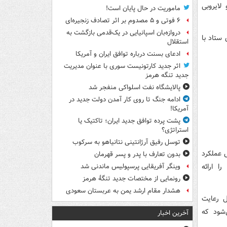
لایروبی
ماموریت در حال پایان است!
۶ فوتی و ۵ مصدوم بر اثر تصادف زنجیره‌ای
دروازه‌بان اسپانیایی در یک‌قدمی بازگشت به
 ستاد با
استقلال
ادعای بسنت درباره توافق ایران و آمریکا
اثر جدید کارتونیست سوری با عنوان مدیریت
جدید تنگه هرمز
پالایشگاه نفت اسلواکی منفجر شد
ادامه جنگ تا روی کار آمدن دولت جدید در
آمریکا!
پشت پرده توافق جدید ایران؛ تاکتیک یا
استراتژی؟
توسل رفیق آرژانتینی نتانیاهو به سرکوب
 عملکرد
بدون تعارف با پدر و پسر قهرمان
ا ارائه
وینگر آفریقایی پرسپولیس ماندنی شد
رونمایی از مختصات جدید تنگۀ هرمز
هشدار مقام ارشد یمن به عربستان سعودی
ل رعایت
‌شود که
آخرین اخبار