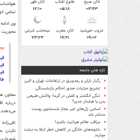
اذان صبح
طلوع آفتاب
اذان ظهر
هواشناسی
۱۲:۱۰
۰۵:۱۸
۰۳:۴۳
تمامی ان
وی ادامه 
غروب خورشید
اذان مغرب
نیمه‌شب شرعی
محوریت اق
۲۳:۲۳
۱۹:۲۱
۱۹:۰۲
بیش
فی
فی
تازه های جامعه
فی
عک
رگبار باران و رعدوبرق در ارتفاعات تهران و البرز
تشریح جزئیات صدور احکام بازنشستگی
معاون هم
تنگی انگشتر و کفش در گرما؛ واکنش طبیعی
بدن یا هشدار جدی؟
درباره ا
اسامی ژل‌های غیر مجاز شستشوی پوست
می‌دهند.
منتشر شد
تقی‌زاده
مراقب علائم هپاتیت باشید!
باغچه‌های خانگی در کاهش خطر ابتلا به دیابت
نکردن بع
موثرند
شهرداری‌ه