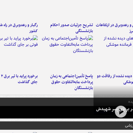
ن و رعدوبرق در ارتفاعات
تشریح جزئیات صدور احکام
رگبار و رعدوبرق در راه ش
رز
بازنشستگی
کشور
یده نشده از رفاقت دو
پاسخ تأمین‌اجتماعی به زمان
برخ
موشکی
پرداخت مابه‌التفاوت حقوق
جای گذاشت
بازنشستگان
ده
در بر پای پسر شهیدش
رزشی