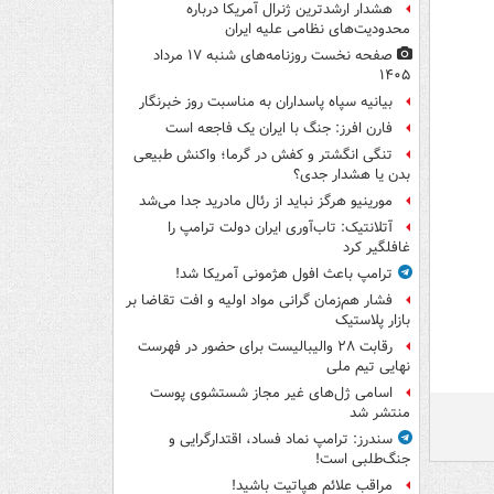
هشدار ارشدترین ژنرال آمریکا درباره
محدودیت‌های نظامی علیه ایران
صفحه نخست روزنامه‌های شنبه ۱۷ مرداد
۱۴۰۵
بیانیه سپاه پاسداران به مناسبت روز خبرنگار
فارن افرز: جنگ با ایران یک فاجعه است
تنگی انگشتر و کفش در گرما؛ واکنش طبیعی
بدن یا هشدار جدی؟
مورینیو هرگز نباید از رئال مادرید جدا می‌شد
آتلانتیک: تاب‌آوری ایران دولت ترامپ را
غافلگیر کرد
ترامپ باعث افول هژمونی آمریکا شد!
فشار هم‌زمان گرانی مواد اولیه و افت تقاضا بر
بازار پلاستیک
رقابت ۲۸ والیبالیست برای حضور در فهرست
نهایی تیم ملی
اسامی ژل‌های غیر مجاز شستشوی پوست
منتشر شد
سندرز: ترامپ نماد فساد، اقتدارگرایی و
جنگ‌طلبی است!
مراقب علائم هپاتیت باشید!