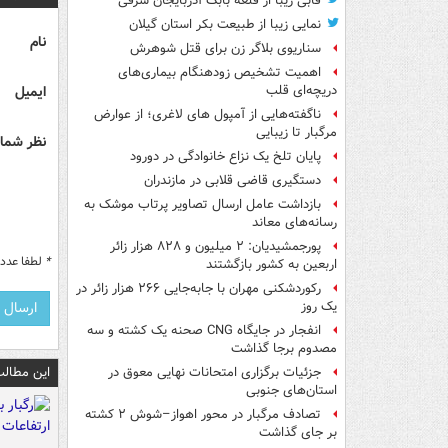
قابی زیبا از قلعه بابک آذربایجان شرقی
نمایی زیبا از طبیعت بکر استان گیلان
نام
سناریوی بلاگر زن برای قتل شوهرش
اهمیت تشخیص زودهنگام بیماری‌های
ایمیل
دریچه‌ای قلب
ناگفته‌هایی از آمپول های لاغری؛ از عوارض
مرگبار تا زیبایی
نظر شما 
پایان تلخ یک نزاع خانوادگی در دورود
دستگیری قاضی قلابی در مازندران
بازداشت عامل ارسال تصاویر پرتاب موشک به
رسانه‌های معاند
پورجمشیدیان: ۲ میلیون و ۸۲۸ هزار زائر
*
لطفا عدد م
اربعین به کشور بازگشتند
رکوردشکنی مهران با جابه‌جایی ۲۶۶ هزار زائر در
یک روز
انفجار در جایگاه CNG صحنه یک کشته و سه
مصدوم برجا گذاشت
این مطالب
جزئیات برگزاری امتحانات نهایی معوق در
استان‌های جنوبی
تصادف مرگبار در محور اهواز–شوش ۲ کشته
بر جای گذاشت