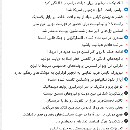
آتلانتیک: تاب‌آوری ایران دولت ترامپ را غافلگیر کرد
ترامپ باعث افول هژمونی آمریکا شد!
فشار هم‌زمان گرانی مواد اولیه و افت تقاضا بر بازار پلاستیک
رقابت ۲۸ والیبالیست برای حضور در فهرست نهایی تیم ملی
اسامی ژل‌های غیر مجاز شستشوی پوست منتشر شد
سندرز: ترامپ نماد فساد، اقتدارگرایی و جنگ‌طلبی است!
مراقب علائم هپاتیت باشید!
ادامه جنگ تا روی کار آمدن دولت جدید در آمریکا!
باغچه‌های خانگی در کاهش خطر ابتلا به دیابت موثرند
نگرانی تل‌آویو از گسترش پرونده‌های جاسوسی مرتبط با ایران
نیویورک تایمز: غرب تمایلی به تجهیز اوکراین به موشک‌های رهگیر ندارد
آیا از نفوذ نتانیاهو در واشنگتن کاسته شده است؟
توافق پرو و مکزیک بر سر ازسرگیری روابط دیپلماتیک
پزشکیان: شکافی بین دولت و نیروهای مسلح نیست
تاکید نخست‌وزیر عراق بر تقویت روابط با عربستان
وقتی رسانه عبری از کابوس بنیامین نتانیاهو می‌گوید
هیچ دولتی به اندازۀ ما در جهت سیاست‌های رهبری قدم برنداشت
پزشکیان: هرگز استعفا نداده‌ام و نخواهم داد
تجاوزات مجدد رژیم صهیونیستی به جنوب لبنان