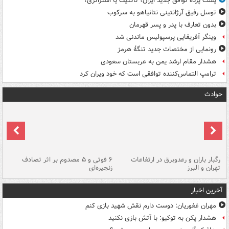
پشت پرده توافق جدید ایران؛ تاکتیک یا استراتژی؟
توسل رفیق آرژانتینی نتانیاهو به سرکوب
بدون تعارف با پدر و پسر قهرمان
وینگر آفریقایی پرسپولیس ماندنی شد
رونمایی از مختصات جدید تنگۀ هرمز
هشدار مقام ارشد یمن به عربستان سعودی
ترامپ التماس‌کننده توافقی است که خود ویران کرد
حوادث
رگبار باران و رعدوبرق در ارتفاعات
۶ فوتی و ۵ مصدوم بر اثر تصادف
گر
تهران و البرز
زنجیره‌ای
قط
آخرین اخبار
مهران غفوریان: دوست دارم نقش شهید بازی کنم
هشدار پکن به توکیو: با آتش بازی نکنید