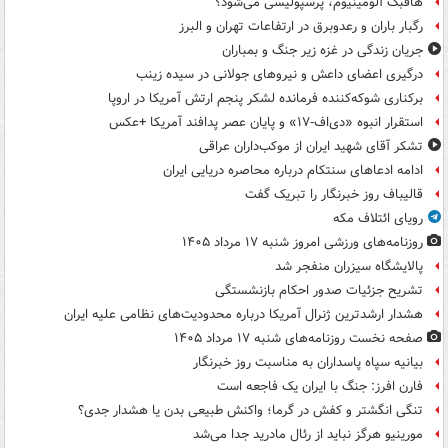
هافبک آلومینیوم، پرسپولیسی می‌شود؟
رگبار باران و رعدوبرق در ارتفاعات تهران و البرز
جریان زندگی در غزه زیر جنگ و بمباران
درگیری اعضای داعش و نیروهای جولانی در سیده زینب
برکناری شوکه‌کننده فرمانده لشکر پنجم ارتش آمریکا در اروپا
استقرار انبوه «دی‌اف‑۱۷» و پایان عصر پدافند آمریکا +عکس
تشکر آقای شهید ایران از موکب‌داران عراقی
ادامه ادعاهای سنتکام درباره محاصره دریایی ایران
قالیباف روز خبرنگار را تبریک گفت
رویای ائتلاف مکه
روزنامه‌های ورزشی امروز ‌شنبه ۱۷ مرداد ۱۴۰۵
پالایشگاه سیزران منفجر شد
تشریح جزئیات صدور احکام بازنشستگی
هشدار ارشدترین ژنرال آمریکا درباره محدودیت‌های نظامی علیه ایران
صفحه نخست روزنامه‌های شنبه ۱۷ مرداد ۱۴۰۵
بیانیه سپاه پاسداران به مناسبت روز خبرنگار
فارن افرز: جنگ با ایران یک فاجعه است
تنگی انگشتر و کفش در گرما؛ واکنش طبیعی بدن یا هشدار جدی؟
مورینیو هرگز نباید از رئال مادرید جدا می‌شد