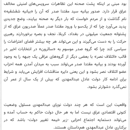
بود مبنی بر اینکه پشت صحنه این تظاهرات سرویس‌های امنیتی مخالف
عراق قرار دارد. صدور بیانیه سید مقتدا صدر که آن را «بیانیه شقشقیه»
نام گذاشت و از مردم خواست که بار دیگر به صحنه بیایند، وضع جدیدی
پدید می‌آورد چرا که از یک‌سو با ورود مقتدا صدر عملاً صدریون عراق که از
پشتوانه جمعیت میلیونی در بغداد، کربلا، نجف و بصره برخوردارند رهبری
حرکت را به دست می‌گیرند و این می‌تواند هر چه بیشتر فضای اعتراضات را
سیاسی کند چرا که گروه صدر موسوم به «سائرون» در انتخابات اخیر در
قالب «ائتلاف نصر» با بعضی دیگر از گروه‌های عراقی یک جبهه را به وجود
آورده بودند و بیانیه مقتدا صدر می‌تواند سبب به میدان آمدن همه احزاب
عضو ائتلاف نصر بشود و این یعنی دایره مناقشات افزایش می‌یابد و شرایط
برای ادامه کار دولت عادل عبدالمهدی که بیش از یک سال از عمر آن
نمی‌گذرد دشوارتر بشود.
واقعیت این است که هر چند دولت نوپای عبدالمهدی مسئول وضعیت
کنونی اقتصادی عراق نیست اما به هر حال دولت حاکم به حساب آمده و
می‌تواند دستمایه اجتماع احزابی -زیر خیمه تغییر دولت- باشد که در
برکناری عادل عبدالمهدی هم‌داستان هستند.