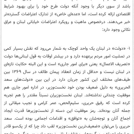
باشد از سوی دیگر با وجود آنکه دولت طرح خود را برای بهبود شرایط
اقتصادی ارائه کرده است، اما «عده‌ای خاص» از تدارک اعتراضات گسترده‌تر
خبر می‌دهند. درخصوص ماهیت و رویکرد اعتراضات خیابانی لبنان و عراق
نکاتی وجود دارد:
۱- «دولت» در لبنان یک واحد کوچک به شمار می‌رود که نقش بسیار کمی
در تمشیت امور مردم برعهده ‌دارد و در بیشتر اوقات به قول لبنانی‌ها دولت
«تصریف الاعمال» یعنی «برای امور جاری» است و این البته حکایت تازه‌ای
در لبنان نیست و حداقل از زمان انعقاد پیمان طائف در سال ۱۳۶۹ بین
طیف‌های مختلف این کشور جریان دارد در این بین «دولت‌های سعد
الحریری» به دلیل ضعیف بودن خود نخست‌وزیر، در اداره امور جاری هم
موفقیت چندانی نداشته‌اند. لبنان نخست‌وزیران نسبتاً مقتدر را هم تجربه
کرده است که رفیق حریری، سلیم‌الحص، عمر کرامی و نجیب میقاتی از
جمله آنان بوده‌اند. رمز موفقیت این دسته از نخست‌وزیرها قدرت ایجاد
اجماع آنان و توجه‌شان به «توافق» و اقدامات اجماعی بوده است. سعد
حریری را می‌توان «ضعیف‌ترین نخست‌وزیر» لقب داد چرا که از یک‌سو قادر
به ایجاد اجماع بین گروه‌های مختلف لبنانی نبوده و از سوی دیگر در جامعه