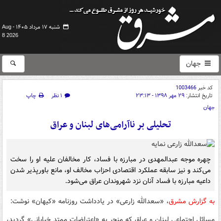
شنبه ۱۷ مرداد ۱۴۰۵ -
Aug
8 2026
جهان
کد خبر
1003466
تاریخ انتشار:
۲۹ مهر ۱۳۹۸ - ۲۳:۱۳
۱ نظر
چاپ
جهان
تحلیلی بر ناآرامی‌های لبنان و عراق
چهره موجه عبدالمهدی در مبارزه با فساد، کار مخالفان علیه او را سخت
می‌کند و نیز سابقه عملکرد اقتصادی احزاب مخالف او، مانع باورپذیر شدن
داعیه مبارزه با فساد آنان نزد شهروندان عراق می‌شود.
به گزارش مشرق
، «سعدالله زارعی» در یادداشت روزنامه «کیهان» نوشت:
مسائل اجتماعی لبنان و عراق که منجر به «اعتراضات ممتد خیابانی» گردید،