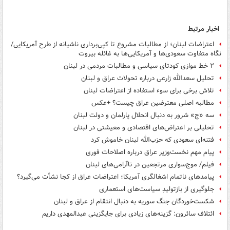
اخبار مرتبط
اعتراضات لبنان؛ از مطالبات مشروع تا کپی‌برداری ناشیانه از طرح آمریکایی/
نگاه متفاوت سعودی‌ها و آمریکایی‌ها به غائله بیروت
۲ خط موازی کودتای سیاسی و مطالبات مردمی در لبنان
تحلیل سعدالله زارعی درباره تحولات عراق و لبنان
تلاش برخی برای سوء استفاده از اعتراضات لبنان
مطالبه اصلی معترضین عراق چیست؟ +عکس
سه «ج» شرور به دنبال انحلال پارلمان و دولت لبنان
تحلیلی بر اعتراض‌های اقتصادی و معیشتی در لبنان
فتنه‌ای سعودی که حزب‌الله لبنان خاموش کرد
پیام مهم نخست‌وزیر عراق درباره اصلاحات فوری
فیلم/ موج‌سواری مرتجعین در ناآرامی‌های لبنان
پیامدهای ناتمام اشغالگری آمریکا؛ اعتراضات عراق از کجا نشأت می‌گیرد؟
جلوگیری از بازتولیدِ سیاست‌های استعماری
شکست‌خوردگان جنگ سوریه به دنبال انتقام از عراق و لبنان
ائتلاف سائرون: گزینه‌های زیادی برای جایگزینی عبدالمهدی داریم