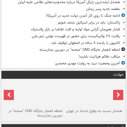
هشدار ارشدترین ژنرال آمریکا درباره محدودیت‌های نظامی علیه ایران
مقصد جدید پسر زیدان
ادامه جنگ تا روی کار آمدن دولت جدید در آمریکا!
پاکستان: باید در برابر اسرائیل متحد شویم
فشار هم‌زمان گرانی مواد اولیه و افت تقاضا بر بازار پلاستیک
رقابت ۲۸ والیبالیست برای حضور در فهرست نهایی تیم ملی
کامیون با راننده ۸ ساله در اصفهان توقیف شد
لحظه انفجار جایگاه CNG "صحنه" در دوربین مداربسته
مراقب علائم هپاتیت باشید!
آخرین وضعیت نبرد به روایت مهدی محمدی
حوادث
ای
هشدار نسبت به وفوع تندباد در تهران
لحظه انفجار جایگاه CNG "صحنه" در
دس
دوربین مداربسته
ات