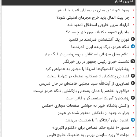
آخرین اخبار
وجود شواهدی مبنی بر بمباران لامرد با فسفر
چرا بیت المال باید خرج مجرمان امنیتی شود؟
قرارداد مربی خارجی استقلال تمدید شد
ماجرای تصویب کنوانسیون خزر چیست؟
فوران یک آتشفشان قدرتمند در کلمبیا
تنگه هرمز، برگ برنده ایران قدرتمند!
اعلام محل میزبانی استقلال و پرسپولیس در لیگ برتر
نشست خبری رئیس جمهور در روز خبرنگار
پزشکیان: گفت‌وگوها آمریکا را مجبور به همراهی کرد
قدردانی پزشکیان از همکاری صنوف در شرایط سخت
تصاویری از آیت‌الله سید مجتبی خامنه‌ای در حال تدریس
عراقچی: تفاهم با عمان به‌معنی بازگشایی تنگه هرمز نیست
پزشکیان: آمریکا استعمارگر و قاتل است
واکنش باشگاه خیبر به حواشی صفحات مجازی +عکس
جزئیات جدید از نفتکش منفجر شده در هرمز
راهبرد ایران "پنتاگون" را شکست می‌دهد
صدور ۱۰ فقره حکم قصاص برای «کلثوم اکبری»
مهلت ۳ روزه سازمان بورس به هلدینگ خلیج فارس