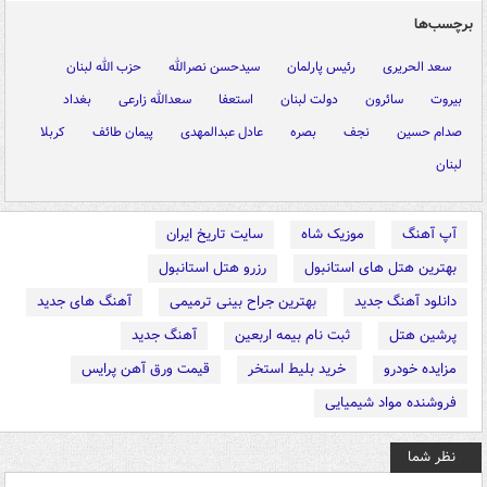
برچسب‌ها
سعد الحریری
رئیس پارلمان
سیدحسن نصرالله
حزب الله لبنان
بیروت
سائرون
دولت لبنان
استعفا
سعدالله زارعی
بغداد
صدام حسین
نجف
بصره
عادل عبدالمهدی
پیمان طائف
کربلا
لبنان
آپ آهنگ
موزیک شاه
سایت تاریخ ایران
بهترین هتل های استانبول
رزرو هتل استانبول
دانلود آهنگ جدید
بهترین جراح بینی ترمیمی
آهنگ های جدید
پرشین هتل
ثبت نام بیمه اربعین
آهنگ جدید
مزایده خودرو
خرید بلیط استخر
قیمت ورق آهن پرایس
فروشنده مواد شیمیایی
نظر شما