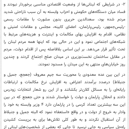
۲- در شرایطی که لبنانی‌ها از وضعیت اقتصادی مناسبی برخوردار نبودند و
فساد میان دستگاه‌های حکومتی و احزاب وابسته به آن سبب ناراحتی شدید
مردم شده بود، سعدالدین حریری بدون مشورت با مقامات رسمی
-رئیس‌جمهور، رئیس‌پارلمان، اعضای کابینه، مجلس و مقامات امنیتی و
نظامی، اقدام به افزایش بهای مکالمات و اینترنت و هزینه‌های مرتبط با
شبکه‌های اجتماعی نمود و این در حالی بود که اینها همه مردم لبنان را
تحت تأثیر قرار می‌دهد. بر این اساس بلافاصله پس از اقدام دولت، مردم
در مقابل ساختمان نخست‌وزیری در میدان صلح اجتماع کردند و چندین
روز خیابان‌های منتهی به این میدان را مسدود نمودند.
در این بین عده معدودی با محوریت سه جیم معروف (جعجع، جمیل و
جنبلاط) درصدد برآمدند اعتراض به افزایش نرخ مکالمات و ارتباطات
رایانه‌ای را به مسائل کلان‌تر بکشانند و از این رو شعار انتخابات زودرس
دادند و انحلال پارلمان و دولت را خواستار شدند و حتی جعجع که در بین
این سه بیشترین تعداد کرسی را در پارلمان دارد ۴ وزیر وابسته به خود را
وادار به خروج از دولت و در واقع «استعفا» نمود که البته جمیل و جنبلاط
از آن استقبال نکردند و به طور کلی تلاش‌ها برای به بن‌بست کشیدن
راه‌حل سیاسی به جایی نرسید تا جایی که بعضی از شخصیت‌های لبنانی از