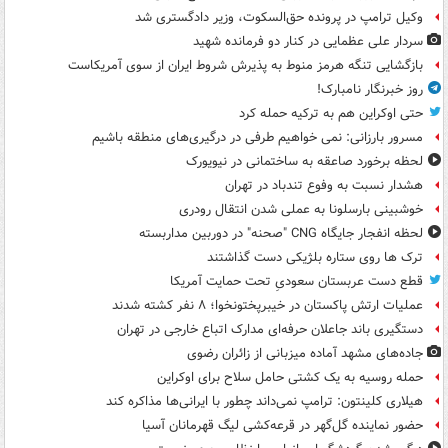
وکیل ترامپ در پرونده حق‌السکوت، وزیر دادگستری شد
سردار علی عظمایی در کنار دو فرمانده شهید
بازگشایی تنگه هرمز منوط به پذیرش شروط ایران از سوی آمریکاست
روز خبرنگار نامبارک!
حتی اوکراین هم به ترکیه حمله کرد
مسرور بارزانی: نمی خواهیم طرفی در درگیری‌های منطقه باشیم
لحظه برخورد صاعقه به ساختمانی در نیویورک
هشدار نسبت به وفوع تندباد در تهران
خوشبینی بارسلونا به عملی شدن انتقال رودری
لحظه انفجار جایگاه CNG "صحنه" در دوربین مداربسته
ترک ها روی ستاره بلژیکی دست گذاشتند
قطع دست عربستان سعودیِ تحت حمایت آمریکا
عملیات ارتش پاکستان در خیبرپختونخوا؛ ۸ نفر کشته شدند
دستگیری باند جاعلان حرفه‌ای مدارک اتباع خارجی در تهران
جاده‌های مشهد آماده میزبانی از زائران رضوی
حمله روسیه به یک کشتی حامل سلاح برای اوکراین
هیلاری کلینتون: ترامپ نمی‌داند چطور با ایرانی‌ها مذاکره کند
حضور نماینده گل‌گهر در قرعه‌کشی لیگ قهرمانان آسیا