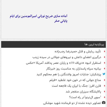
آماده سازی ضریح نورانی امیرالمومنین برای ایام
پایانی صفر
پربازدیدترین ها
تأیید ربایش و قتل حمیدرضا رجب‌زاده
درگیری اعضای داعش و نیروهای جولانی در سیده زینب
استقرار انبوه «دی‌اف‑۱۷» و پایان عصر پدافند آمریکا +عکس
بیانیه سپاه پاسداران به مناسبت روز خبرنگار
پزشکیان: جنایات امروز واشنگتن را هم محکوم کنید
مداح جوانی که در خون خود غلطید +فیلم
فارن افرز: جنگ با ایران یک فاجعه است
پالایشگاه سیزران منفجر شد
"سوپر ال‌نینو"در راه است؟
تصاویر دیده‌ نشده از دو فرمانده شهید موشکی