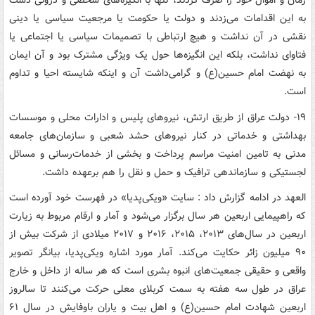
زمان و اموال خود را صرف کردند، تنها با انگیزه‌های شخصی و درونی دست
به این اقدامات می‌زدند و دولت یا حکومت یا مرجعیت سیاسی یا دینی
نقشی در آن نداشت و هیچ ارتباطی با تصمیمات سیاسی یا اجتماعی یا
فتاوای نداشت، بلکه این انگیزه‌ها حول یک ویژگی مشترک بود و آن ایمان
به نهضت امام حسین(ع) و گرامی‌داشت آن و اینکه شایسته احیا و تداوم
است.
۱۹- دولت عراق از طریق ارتش، نیروهای پلیس و ادارات‌ محلی و موسسات
بهداشتی و خدماتی در کنار نیروهای حشد شعبی و سازمان‌های جامعه
مدنی به تامین امنیت مراسم پرداخت و بخشی از خدمات‌رسانی و مسائل
لجستیکی و سازماندهی ترافیک و حمل و نقل را هم برعهده داشت.
العهد در ادامه گزارش داد : سایت «ویکی‌پدیا» در فهرست خود آورده است
که راهپیمایی اربعین هر سال برگزار می‌شود و آمار و ارقام مربوط به زیارت
اربعین در سال‌های ۲۰۱۳، ۲۰۱۵، ۲۰۱۶ و ۲۰۱۷ میلادی از شرکت بیش از
۹۰ میلیون زائر حکایت می‌کند. آمار مورد اشاره ویکی‌پدیا، بیانگر تصویر
واقعی و حقیقی جمعیت‌های انبوه بشری است که هر ساله از داخل و خارج
عراق در طول سه هفته به سمت کربلای معلی حرکت می‌کنند تا سالروز
اربعین شهادت امام حسین(ع) و اهل بیت و یاران باوفایش در سال ۶۱