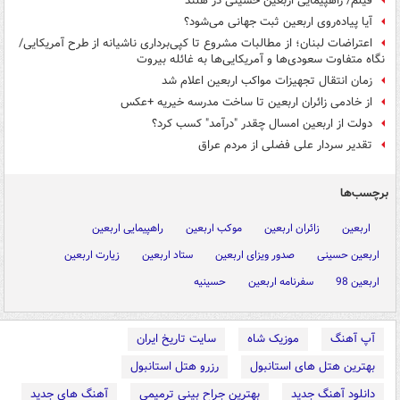
فیلم/ راهپیمایی اربعین حسینی در هلند
آیا پیاده‌روی اربعین ثبت جهانی می‌شود؟
اعتراضات لبنان؛ از مطالبات مشروع تا کپی‌برداری ناشیانه از طرح آمریکایی/
نگاه متفاوت سعودی‌ها و آمریکایی‌ها به غائله بیروت
زمان انتقال تجهیزات مواکب اربعین اعلام شد
از خادمی زائران اربعین تا ساخت مدرسه خیریه +عکس
دولت از اربعین امسال چقدر "درآمد" کسب کرد؟
تقدیر سردار علی فضلی از مردم عراق
برچسب‌ها
اربعین
زائران اربعین
موکب اربعین
راهپیمایی اربعین
اربعین حسینی
صدور ویزای اربعین
ستاد اربعین
زیارت اربعین
اربعین 98
سفرنامه اربعین
حسینیه
آپ آهنگ
موزیک شاه
سایت تاریخ ایران
بهترین هتل های استانبول
رزرو هتل استانبول
دانلود آهنگ جدید
بهترین جراح بینی ترمیمی
آهنگ های جدید