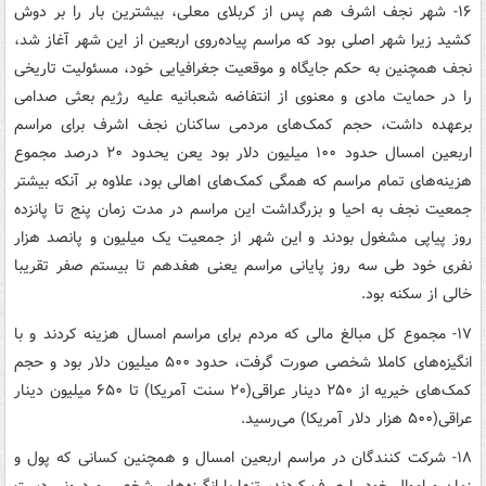
۱۶- شهر نجف اشرف هم پس از کربلای معلی، بیشترین بار را بر دوش
کشید زیرا شهر اصلی بود که مراسم پیاده‌روی اربعین از این شهر آغاز شد،
نجف همچنین به حکم جایگاه و موقعیت جغرافیایی خود، مسئولیت تاریخی
را در حمایت مادی و معنوی از انتفاضه شعبانیه علیه رژیم بعثی صدامی
برعهده داشت، حجم کمک‌های مردمی ساکنان نجف اشرف برای مراسم
اربعین امسال حدود ۱۰۰ میلیون دلار بود یعن یحدود ۲۰ درصد مجموع
هزینه‌های تمام مراسم که همگی کمک‌های اهالی بود، علاوه بر آنکه بیشتر
جمعیت نجف به احیا و بزرگداشت این مراسم در مدت زمان پنج تا پانزده
روز پیاپی مشغول بودند و این شهر از جمعیت یک میلیون و پانصد هزار
نفری خود طی سه روز پایانی مراسم یعنی هفدهم تا بیستم صفر تقریبا
خالی از سکنه بود.
۱۷- مجموع کل مبالغ مالی که مردم برای مراسم امسال هزینه کردند و با
انگیزه‌های کاملا شخصی صورت گرفت، حدود ۵۰۰ میلیون دلار بود و حجم
کمک‌های خیریه از ۲۵۰ دینار عراقی(۲۰ سنت آمریکا) تا ۶۵۰ میلیون دینار
عراقی(۵۰۰ هزار دلار آمریکا) می‌رسید.
۱۸- شرکت کنندگان در مراسم اربعین امسال و همچنین کسانی که پول و