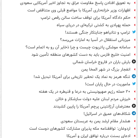
به تعویق افتادن پاسخ مقاومت عراق به تجاوز اخیر آمریکایی سعودی
اظهارات وزیر خزانه‌داری آمریکا با مواضع قبلی وی متناقض است
حکم دادگاه آمریکا برای توقف ساخت سالن رقص ترامپ
حمله پهپادی به کشتی ترکیه‌ای در دریای سیاه
ترامپ و نتانیاهو جنایتکار جنگی هستند!
میزبانی استقلال در آسیا به امارات می‌رسد؟
سامانه موشکی پاتریوت چیست و چرا ذخایر آن رو به اتمام است؟
امنیت خلیج فارس باید به دست کشورهای منطقه تأمین شود
بارش باران در فاروج خراسان شمالی
انفجار بزرگ در شهر المخا یمن
تنگه هرمز به نماد یک تحقیر تاریخی برای آمریکا تبدیل شد!
ماموریت در حال پایان است!
۲۰ حمله رژیم صهیونیستی به درعا و قنیطره در یک هفته
خیزش مردم لبنان علیه دولت سازشکار و خائن
معترضان آرژانتینی پرچم آمریکا را پایین کشیدند
شکاف‌های عمیق در اسرائیل!
هشدار مقام ارشد یمن به عربستان سعودی
اردوغان: توافقنامه مکه پذیرای مشارکت کشورهای دوست است
ادعای بسنت درباره توافق ایران و آمریکا