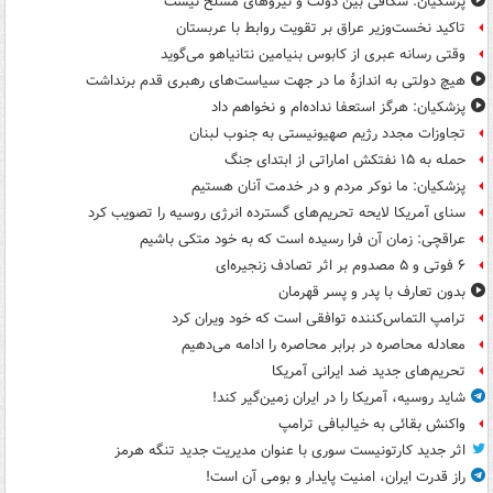
پزشکیان: شکافی بین دولت و نیروهای مسلح نیست
تاکید نخست‌وزیر عراق بر تقویت روابط با عربستان
وقتی رسانه عبری از کابوس بنیامین نتانیاهو می‌گوید
هیچ دولتی به اندازۀ ما در جهت سیاست‌های رهبری قدم برنداشت
پزشکیان: هرگز استعفا نداده‌ام و نخواهم داد
تجاوزات مجدد رژیم صهیونیستی به جنوب لبنان
حمله به ۱۵ نفتکش‌ اماراتی از ابتدای جنگ
پزشکیان: ما نوکر مردم و در خدمت آنان هستیم
سنای آمریکا لایحه تحریم‌های گسترده انرژی روسیه را تصویب کرد
عراقچی: زمان آن فرا رسیده است که به خود متکی باشیم
۶ فوتی و ۵ مصدوم بر اثر تصادف زنجیره‌ای
بدون تعارف با پدر و پسر قهرمان
ترامپ التماس‌کننده توافقی است که خود ویران کرد
معادله محاصره در برابر محاصره را ادامه می‌دهیم
تحریم‌های جدید ضد ایرانی آمریکا
شاید روسیه، آمریکا را در ایران زمین‌گیر کند!
واکنش بقائی به خیالبافی ترامپ
اثر جدید کارتونیست سوری با عنوان مدیریت جدید تنگه هرمز
راز قدرت ایران، امنیت پایدار و بومی آن است!