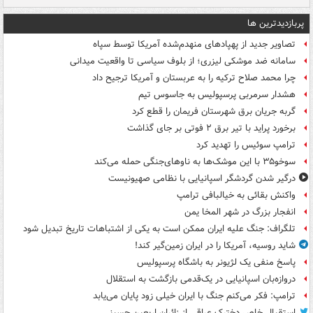
پربازدیدترین ها
تصاویر جدید از پهپادهای منهدم‌شده آمریکا توسط سپاه
سامانه ضد موشکی لیزری؛ از بلوف سیاسی تا واقعیت میدانی
چرا محمد صلاح ترکیه را به عربستان و آمریکا ترجیح داد
هشدار سرمربی پرسپولیس به جاسوس تیم
گربه جریان برق شهرستان فریمان را قطع کرد
برخورد پراید با تیر برق ۲ فوتی بر جای گذاشت
ترامپ سوئیس را تهدید کرد
سوخو۳۵ با این موشک‌ها به ناوهای‌جنگی حمله می‌کند
درگیر شدن گردشگر اسپانیایی با نظامی صهیونیست
واکنش بقائی به خیالبافی ترامپ
انفجار بزرگ در شهر المخا یمن
تلگراف: جنگ علیه ایران ممکن است به یکی از اشتباهات تاریخ تبدیل شود
شاید روسیه، آمریکا را در ایران زمین‌گیر کند!
پاسخ منفی یک لژیونر به باشگاه پرسپولیس
دروازه‌بان اسپانیایی در یک‌قدمی بازگشت به استقلال
ترامپ: فکر می‌کنم جنگ با ایران خیلی زود پایان می‌یابد
استقبال خاص دخترک عراقی از زائران اربعین حسینی