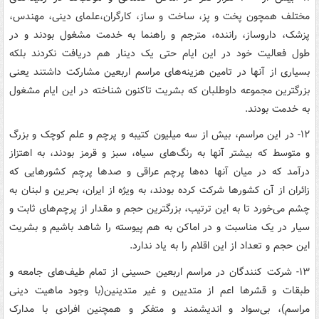
مختلف همچون پخت و پز، ساخت و ساز، کارگران،علمای دینی، مهندس،
پزشک، داروساز، راننده، مترجم و راهنما به خدمت مشغول بودند و در
طول فعالیت‌ خود در این ایام حتی یک دینار هم دریافت نکردند بلکه
بسیاری از آنها در تامین هزینه‌های مراسم اربعین مشارکت داشتند یعنی
بزرگترین مجموعه داوطلبان که بشریت تاکنون شناخته در این ایام مشغول
به خدمت بودند.
۱۲- در این مراسم، بیش از سه میلیون کتیبه و پرچم و علم کوچک و بزرگ
و متوسط که بیشتر آنها به رنگ‌های سیاه، سبز و قرمز بودند، به اهتزاز
درآمد که در میان آنها ده‌ها پرچم عراقی و صدها پرچم کشورهایی که
زائران از آن کشورها شرکت کرده بودند، به ویژه از ایران، بحرین و لبنان به
چشم می‌خورد تا به این ترتیب، بزرگترین حجم و مقدار از پرچم‌های ثابت و
سیار در یک مناسبت و در اماکن به هم پیوسته را شاهد باشیم و بشریت
این حجم و تعداد از این اقلام را به یاد ندارد.
۱۳- شرکت کنندگان در مراسم اربعین حسینی از تمام طیف‌های جامعه و
طبقات و قشرها اعم از متدیین و غیر متدینین(با وجود ماهیت دینی
مراسم)، بی‌سواد و اندیشمند و متفکر و همچنین افرادی با مدارک