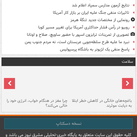
نتایج آزمون مدارس سمپاد اعلام شد
تاثیرات منفی جنگ علیه ایران بر بازار کار آمریکا
رونمایی از مختصات جدید تنگۀ هرمز
روبیو در رأس فشار حداکثری آمریکا برای تغییر مسیر کوبا
تصویری از تمرینات ترابزون اسپور با حضور ساویچ، صلاح و اونانا
نبرد ما علیه طرح سلطه‌جویی عربستان است، نه مردم جنوب یمن
پاسخ منفی یک لژیونر به باشگاه پرسپولیس
سلامت
باغچه‌های خانگی در کاهش خطر ابتلا
چرا مغز در هنگام خواب، انرژی خود را
آی
به دیابت موثرند
خالی می‌کند؟
کا
نسخه دسکتاپ
کليه حقوق اين سايت متعلق به پایگاه خبري-تحليلي مشرق نيوز می باشد و