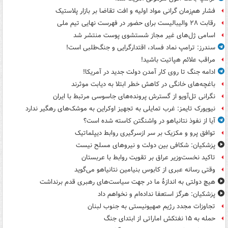
فشار هم‌زمان گرانی مواد اولیه و افت تقاضا بر بازار پلاستیک
رقابت ۲۸ والیبالیست برای حضور در فهرست نهایی تیم ملی
اسامی ژل‌های غیر مجاز شستشوی پوست منتشر شد
سندرز: ترامپ نماد فساد، اقتدارگرایی و جنگ‌طلبی است!
مراقب علائم هپاتیت باشید!
ادامه جنگ تا روی کار آمدن دولت جدید در آمریکا!
باغچه‌های خانگی در کاهش خطر ابتلا به دیابت موثرند
نگرانی تل‌آویو از گسترش پرونده‌های جاسوسی مرتبط با ایران
نیویورک تایمز: غرب تمایلی به تجهیز اوکراین به موشک‌های رهگیر ندارد
آیا از نفوذ نتانیاهو در واشنگتن کاسته شده است؟
توافق پرو و مکزیک بر سر ازسرگیری روابط دیپلماتیک
پزشکیان: شکافی بین دولت و نیروهای مسلح نیست
تاکید نخست‌وزیر عراق بر تقویت روابط با عربستان
وقتی رسانه عبری از کابوس بنیامین نتانیاهو می‌گوید
هیچ دولتی به اندازۀ ما در جهت سیاست‌های رهبری قدم برنداشت
پزشکیان: هرگز استعفا نداده‌ام و نخواهم داد
تجاوزات مجدد رژیم صهیونیستی به جنوب لبنان
حمله به ۱۵ نفتکش‌ اماراتی از ابتدای جنگ