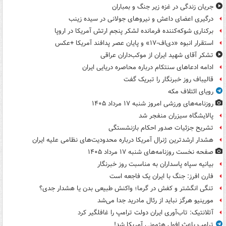
جریان زندگی در غزه زیر جنگ و بمباران
درگیری اعضای داعش و نیروهای جولانی در سیده زینب
برکناری شوکه‌کننده فرمانده لشکر پنجم ارتش آمریکا در اروپا
استقرار انبوه «دی‌اف‑۱۷» و پایان عصر پدافند آمریکا +عکس
تشکر آقای شهید ایران از موکب‌داران عراقی
ادامه ادعاهای سنتکام درباره محاصره دریایی ایران
قالیباف روز خبرنگار را تبریک گفت
رویای ائتلاف مکه
روزنامه‌های ورزشی امروز ‌شنبه ۱۷ مرداد ۱۴۰۵
پالایشگاه سیزران منفجر شد
تشریح جزئیات صدور احکام بازنشستگی
هشدار ارشدترین ژنرال آمریکا درباره محدودیت‌های نظامی علیه ایران
صفحه نخست روزنامه‌های شنبه ۱۷ مرداد ۱۴۰۵
بیانیه سپاه پاسداران به مناسبت روز خبرنگار
فارن افرز: جنگ با ایران یک فاجعه است
تنگی انگشتر و کفش در گرما؛ واکنش طبیعی بدن یا هشدار جدی؟
مورینیو هرگز نباید از رئال مادرید جدا می‌شد
آتلانتیک: تاب‌آوری ایران دولت ترامپ را غافلگیر کرد
ترامپ باعث افول هژمونی آمریکا شد!