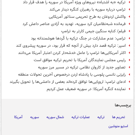
ترکیه «به اشتباه» نیروهای ویژه آمریکا در سوریه را هدف قرار داد
ترامپ درباره سوریه با رهبران کنگره دیدار می‌کند
واکنش اردوغان به طرح تحریمی سناتور آمریکایی
فرمانده شبه‌نظامیان کرد سوریه، تهدید به آزادی عناصر داعش کرد
فیلم/ کنایه سنگین جیمی کارتر به ترامپ
ترامپ: عدم مشارکت در جنگ ترکیه با کٌردها هوشمندانه بود
اسپر: ترکیه قصد دارد بیش از آنچه که قرار بود، در سوریه پیشروی کند
اکثر آمریکایی‌ها ترامپ را عامل خدشه‌دار کردن اعتبار آمریکا می‌دانند
رئیس مجلس نمایندگان آمریکا با تحریم ترکیه موافق است
تصاویر جدید از کاروان نظامی ترکیه در مسیر مرز سوریه
رایزنی نانسی پلوسی با پادشاه اردن درخصوص آخرین تحولات منطقه
ادعای ترامپ: اروپایی‌ها توافق کرده‌اند بعضی از داعشی‌ها را تحویل بگیرند
نماینده کنگره آمریکا: در سوریه ضعیف عمل کردیم
برچسب‌ها
تحریم ها
ترکیه
عملیات ترکیه
شمال سوریه
سوریه
آمریکا
استیو منوشین