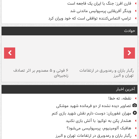
فارن افرز: جنگ با ایران یک فاجعه است
وینگر آفریقایی پرسپولیس ماندنی شد
ترامپ التماس‌کننده توافقی است که خود ویران کرد
حوادث
رگبار باران و رعدوبرق در ارتفاعات
۶ فوتی و ۵ مصدوم بر اثر تصادف
گر
تهران و البرز
زنجیره‌ای
قط
آخرین اخبار
نقطه، ته خط!
تصاویر دیده‌ نشده از دو فرمانده شهید موشکی
مهران غفوریان: دوست دارم نقش شهید بازی کنم
هشدار پکن به توکیو: با آتش بازی نکنید
هافبک آلومینیوم، پرسپولیسی می‌شود؟
رگبار باران و رعدوبرق در ارتفاعات تهران و البرز