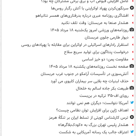
عامل افزایش قبوض آب و برق برخی مشترکان چه بود؟
سرنگون‌کردن پهپاد اوکراینی با آتش رگبار روس‌ها
افشاگری روزنامه عبری درباره بدرفتاری‌های همسر نتانیاهو
هشدار صنعا به عربستان: وقت تلف نکنید
روزنامه‌های ورزشی امروز یک‌شنبه ۱۸ مرداد ۱۴۰۵
دیوار طارمی جلوی عربستان
استقرار رادارهای اسرائیلی در اوکراین برای مقابله با پهپادهای روسی
درخواست پنتاگون برای تولید سریع سلاح
مقاومت یمن؛ دو خیز اساسی
صفحه نخست روزنامه‌های یکشنبه ۱۸ مرداد ۱۴۰۵
آتش‌سوزی در تأسیسات آرامکو در جنوب غرب عربستان
حذف لبنیات چه بلایی سر بیماران کلیوی می آورد
طبیعت بکر جاده اسالم به خلخال
رویای اف-۳۵ ترکیه در بن‌بست
آمریکا نتوانست؛ دیگران هم نمی توانند
اهداف ژاپن برای افزایش توان نظامی چیست؟
ترس کارشناس کویتی از تسلط ایران بر تنگۀ هرمز
هشدار پلیس تهران بزرگ به «کودک‌بلاگرها»
اعتراف جالب یک رسانه آمریکایی به شکست