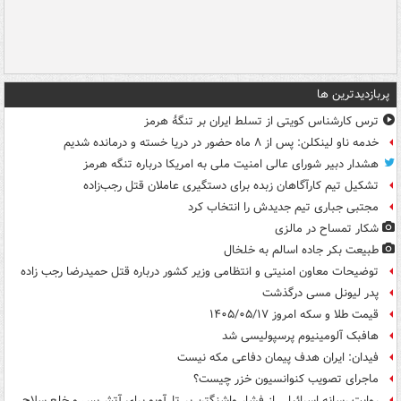
پربازدیدترین ها
ترس کارشناس کویتی از تسلط ایران بر تنگۀ هرمز
خدمه ناو لینکلن: پس از ۸ ماه حضور در دریا خسته و درمانده‌ شدیم
هشدار دبیر شورای عالی امنیت ملی به امریکا درباره تنگه هرمز
تشکیل تیم کارآگاهان زبده برای دستگیری عاملان قتل رجب‌زاده
مجتبی جباری تیم جدیدش را انتخاب کرد
شکار تمساح در مالزی
طبیعت بکر جاده اسالم به خلخال
توضیحات معاون امنیتی و انتظامی وزیر کشور درباره قتل حمیدرضا رجب زاده
پدر لیونل مسی درگذشت
قیمت طلا و سکه امروز ۱۴۰۵/۰۵/۱۷
هافبک آلومینیوم پرسپولیسی شد
فیدان: ایران هدف پیمان دفاعی مکه نیست
ماجرای تصویب کنوانسیون خزر چیست؟
روایت رسانه اسرائیلی از فشار واشنگتن بر تل‌آویو برای آتش‌بس و خلع سلاح