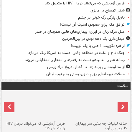
قرص آزمایشی که می‌تواند درمان HIV را متحول کند
شکار تمساح در مالزی
دلایل پارگی رگ خونی در چشم
توافق مکه برای سعودی امنیت آور نیست!
علل مرگ زنان در ایران؛ بیماری‌های قلبی همچنان در صدر
میدان‌داری یک دهه نودی در بین‌الحرمین
از غزه بگویید...! حتی با یک توییت!
جنگ تاج و تخت در منطقه؛ وقتی اعتماد به آمریکا رنگ می‌بازد
رسانه عبری: نتانیاهو دست به رفتارهای انتحاری انتخاباتی می‌زند
از مظلوم‌نمایی براندازها تا افشای دروغ مراد ویسی
حملات توپخانه‌ای رژیم صهیونیستی به جنوب لبنان
سلامت
حذف لبنیات چه بلایی سر بیماران
قرص آزمایشی که می‌تواند درمان HIV
عل
کلیوی می آورد
را متحول کند
قل