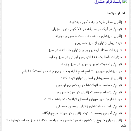
اخبار مرتبط
زائران سفر خود را به تأخیر بیندازند
فیلم/ ترافیک بی‌سابقه در ۷۰ کیلومتری مهران
زائران مرزهای بسته به سمت خسروی نیایند
تردد روان زائران از مرز خسروی
تمهیدات ستاد اربعین برای زائران جامانده در مرز
جزئیات فعالیت ۱۰۰ اتوبوس ایرانی در مرز چذابه
فیلم/ وضعیت عبور و مرور در مرز چزابه
در مرزهای مهران، شلمچه،‌ چذابه و خسروی چه خبر است؟ +فیلم
زائران از مسیرهای اصلی عراق تردد کنند
فیلم/ حماسه خانواده‌ها در پیاده‌روی اربعین
فیلم/ ازدحام جمعیت زائران در مرز خسروی
ذوالفقاری: مرز مهران امسال ترافیک نخواهد داشت
فیلم/ باید و نبایدهای زائران اربعین حسینی
فیلم/ آخرین وضعیت تردد زائران در مرزهای چهارگانه
زائران برای خروج از کشور به مرز خسروی مراجعه نکنند/ مرز چذابه دوباره باز
شد