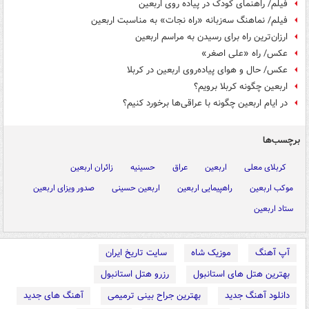
فیلم/ راهنمای کودک در پیاده روی اربعین
فیلم/ نماهنگ سه‌زبانه «راه نجات» به مناسبت اربعین
ارزان‌ترین راه برای رسیدن به مراسم اربعین
عکس/ راه «علی اصغر»
عکس/ حال و هوای پیاده‌روی اربعین در کربلا
اربعین چگونه کربلا برویم؟
در ایام اربعین چگونه با عراقی‌ها برخورد کنیم؟
برچسب‌ها
کربلای معلی
اربعین
عراق
حسینیه
زائران اربعین
موکب اربعین
راهپیمایی اربعین
اربعین حسینی
صدور ویزای اربعین
ستاد اربعین
آپ آهنگ
موزیک شاه
سایت تاریخ ایران
بهترین هتل های استانبول
رزرو هتل استانبول
دانلود آهنگ جدید
بهترین جراح بینی ترمیمی
آهنگ های جدید