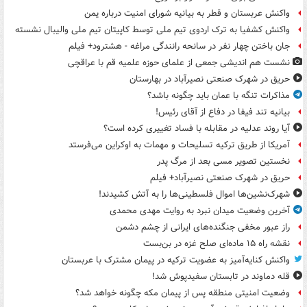
واکنش عربستان و قطر به بیانیه شورای امنیت درباره یمن
واکنش کشفیا به ترک اردوی تیم ملی توسط کاپیتان تیم ملی والیبال نشسته
جان باختن چهار نفر در سانحه رانندگی مراغه - هشترود+ فیلم
نشست هم اندیشی جمعی از علمای حوزه علمیه قم با عراقچی
حریق در شهرک صنعتی نصیرآباد در بهارستان
مذاکرات تنگه با عمان باید چگونه باشد؟
بیانیه تند فیفا در دفاع از آقای رئیس!
آیا روند عدلیه در مقابله با فساد تغییری کرده است؟
آمریکا از طریق ترکیه تسلیحات و مهمات به اوکراین می‌فرستد
نخستین تصویر مسی بعد از مرگ پدر
حریق در شهرک صنعتی نصیرآباد+ فیلم
شهرک‌نشین‌ها اموال فلسطینی‌ها را به آتش کشیدند!
آخرین وضعیت میدان نبرد به روایت مهدی محمدی
راز عبور مخفی جنگنده‌های ایرانی از چشم دشمن
نقشه راه ۱۵ ماده‌ای صلح غزه در بن‌بست
واکنش کنایه‌آمیز به عضویت ترکیه در پیمان مشترک با عربستان
قله دماوند در تابستان سفیدپوش شد!
وضعیت امنیتی منطقه پس از پیمان مکه چگونه خواهد شد؟