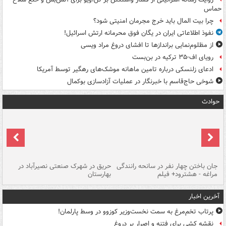
حماس
چرا بیت المال باید خرج مجرمان امنیتی شود؟
نفوذ اطلاعاتی ایران در یگان فوق محرمانه ارتش اسرائیل!
از مظلوم‌نمایی براندازها تا افشای دروغ مراد ویسی
رویای اف-۳۵ ترکیه در بن‌بست
ادعای زلنسکی درباره تامین ماهانه موشک‌های رهگیر توسط آمریکا
شوخی حاج‌قاسم با خبرنگار در عملیات آزادسازی بوکمال
حوادث
جان باختن چهار نفر در سانحه رانندگی
حریق در شهرک صنعتی نصیرآباد در
حر
مراغه - هشترود+ فیلم
بهارستان
فی
آخرین اخبار
پرتاب تخم‌مرغ به سمت نخست‌وزیر کوزوو در وسط پارلمان!
نقشه کشی برای فتنه و اصرار بر دروغ