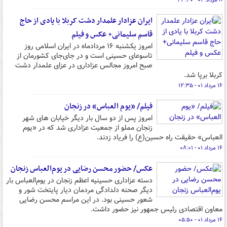
۸ مرداد ۰۲ - ۲۳:۴۰
ایران عزادار علمدار دشت کربلا با یادی از حاج
قاسم سلیمانی+ عکس و فیلم
امروز یکشنبه ۱۶ مردادماه در ایران اسلامی روز
تاسوعای حسینی است و در جای‌جای کشورمان از
صبح امروز مجالس عزاداری در عزای علمدار دشت
کربلا برپا شد.
۱۶ مرداد ۰۱ - ۱۲:۳۵
فیلم/ «یوم العباس» در زنجان
امروز پس از دو سال بار دیگر خیابان های شهر
زنجان مملو از جمعیت عزاداری شد که در «یوم
العباس» حقیقت راه حسین(ع) را فریاد زدند.
۱۶ مرداد ۰۱ - ۰۸:۰۱
عکس/ حضور محسن رضایی در یوم‌العباس زنجان
دسته عزاداری حسینیه اعظم زنجان در یوم‌العباس بار
دیگر صحنه دلدادگی مردمان دیار پایتخت شور و
شعور حسینی بود. در این مراسم محسن رضایی
معاون اقتصادی رئیس جمهور نیز حضور داشت.
۱۶ مرداد ۰۱ - ۰۵:۵۰