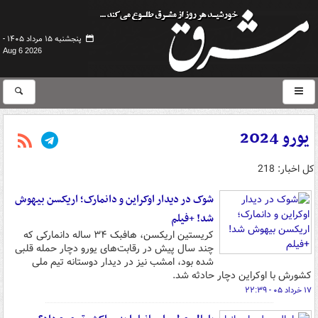
پنجشنبه ۱۵ مرداد ۱۴۰۵ -
Aug 6 2026
یورو 2024
کل اخبار: 218
شوک در دیدار اوکراین و دانمارک؛ اریکسن بیهوش
شد! +فیلم
کریستین اریکسن، هافبک ۳۴ ساله دانمارکی که
چند سال پیش در رقابت‌های یورو دچار حمله قلبی
شده بود، امشب نیز در دیدار دوستانه تیم ملی
کشورش با اوکراین دچار حادثه شد.
۱۷ خرداد ۰۵ - ۲۲:۳۹