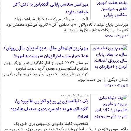
میزانسن سکانس پایانی گلادیاتور به داش آکل
شباهت دارد!
افخمی : من فکر می‌کنم به خاطر شباهت زیاد
میزانسن پایان فیلم «گلادیاتور ۱» با «داش آکل» تقریباً می‌شود مطمئن بود
که ریدلی اسکات «داش آکل» را دیده.»
۱۲ دی ۰۳ - ۱۸:۵۰
مهم‌ترین فیلم‌های سال، به بهانه پایان سال پررونق /
عدالت، آرمان و آخرالزمان به روایت هالیوود!
در سال ۲۰۲۴ خبری از آثار کارگردان‌های بزرگی چون
مارتین اسکورسیزی، وودی آلن، دیوید فینچر،
کوئنتین تارانتینو، الخاندرو ایناریتو، کریستوفر نولان و
کسان دیگری از این دست نبود.
۱۱ دی ۰۳ - ۲۳:۴۷
مشرق گزارش می‌دهد
یک دنباله‌سازی بی‌روح و تکراری هالیوودی/
گلادیاتور هم به دام سری‌دوزی ضعیف هالیوود
افتاد؟
شخصیت کاملا تقلیدی لوسیوس برای خلق یک
ماکسیموس تازه در نسخه باسازی شده یک تهدید در سری دوزی های مرسوم