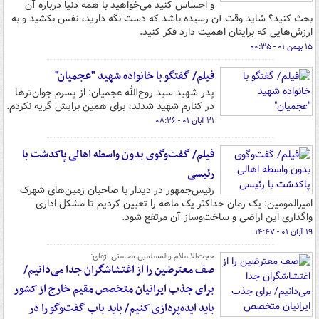
و احساس کنید می‌خواهید با همه دنیا درباره آن
بحث کنید؟ شاید وقت آن رسیده باشد که دست نگه دارید، نفس بکشید و به
ارزش‌هایی که برایتان اهمیت دارد فکر کنید.
۱۵ بهمن ۰۱ - ۰۰:۳۵
فیلم/ گفتگو با خانواده شهید "عجمیان"
پدر شهید سید روح‌الله عجمیان: از پسرم جوان‌ترها
در کنارم شهید شدند، برای همین برایش گریه نکردم.
۲۱ آبان ۰۱ - ۰۸:۲۶
فیلم/ گفت‌وگوی بدون واسطه اهالی پاکدشت با
رئیسی
رئیس‌جمهور در دیدار با صاحبان زمین‌های شهرک
امیرالمومین: یک زمان حداکثر یک ماهه را تعیین کردیم تا مشکل اداری
واگذاری این اراضی و ساخت‌وساز آن مرتفع شود.
۱۹ آبان ۰۱ - ۱۴:۴۷
حجت‌الاسلام والمسلمین محسنی اژه‌ای:
صف معترضین را از اغتشاشگران جدا می‌دانیم/
برای جذب ایرانیان متخصص مقیم خارج از کشور
باید ایده‌پردازی کنیم/ باید باب گفت‌‍وگو را در