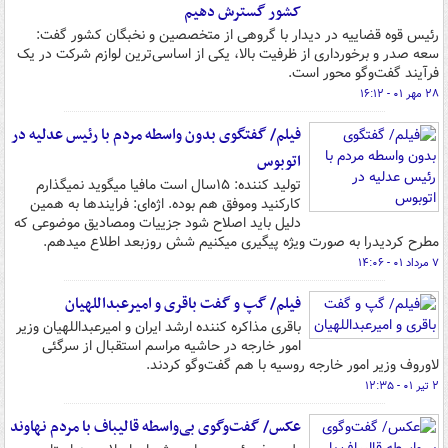
کشور گسترش دهیم
رئیس قوه قضاییه در دیدار با گروهی از متخصصین و نخبگان کشور گفت:
سعه‌ صدر و برخورداری از ظرفیت بالا، یکی از اساسی‌ترین لوازم شرکت در یک
فرآیند گفت‌وگو محور است.
۲۸ مهر ۰۱ - ۱۶:۱۲
فیلم/ گفتگوی بدون واسطه مردم با رئیس عدلیه در
اتوبوس
تولید کننده: ۱۵سال است مافیا میگوید نمیگذارم
کارکنید وموفق هم بوده. اژه‌ای: فرایندها به همین
دلیل باید اصلاح شود جزییات ومصادیق موضوعی که
مطرح کردیدرا به صورت ویژه پیگیری میکنیم شش روزبعد اطلاع میدهم.
۷ مرداد ۰۱ - ۱۴:۰۶
فیلم/ گپ و گفت باقری و امیرعبداللهیان
باقری مذاکره کننده ارشد ایران و امیرعبداللهیان وزیر
امور خارجه در حاشیه مراسم استقبال از سرگئی
لاوروف وزیر امور خارجه روسیه با هم گفت‌وگو کردند.
۲ تیر ۰۱ - ۱۲:۳۵
عکس/ گفت‌وگوی بی‌واسطه قالیباف با مردم نهاوند