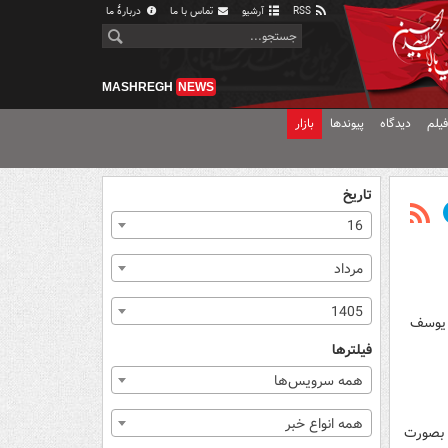
RSS
آرشیو
تماس با ما
دربارهٔ ما
MASHREGH
NEWS
یلم
دیدگاه
پیوندها
بازار
تاریخ
16
مرداد
1405
ر یوسف
فیلترها
همه سرویس‌ها
همه انواع خبر
س بصورت