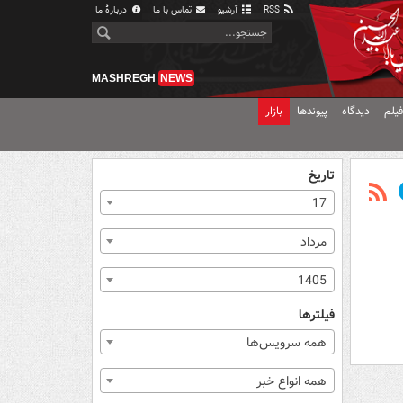
RSS
آرشیو
تماس با ما
دربارهٔ ما
MASHREGH
NEWS
یلم
دیدگاه
پیوندها
بازار
تاریخ
17
مرداد
1405
فیلترها
همه سرویس‌ها
همه انواع خبر