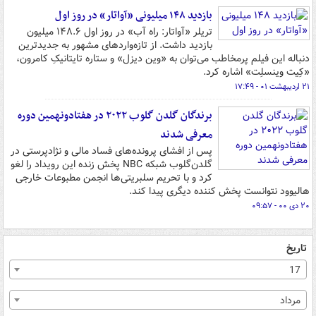
بازدید ۱۴۸ میلیونی «آواتار» در روز اول
تریلر «آواتار: راه آب» در روز اول ۱۴۸.۶ میلیون
بازدید داشت. از تازه‌واردهای مشهور به جدیدترین
دنباله این فیلم پرمخاطب می‌توان به «وین دیزل» و ستاره تایتانیکِ کامرون،
«کِیت وینسلِت» اشاره کرد.
۲۱ اردیبهشت ۰۱ - ۱۷:۴۹
برندگان گلدن گلوب ۲۰۲۲ در هفتادونهمین دوره
معرفی شدند
پس از افشای پرونده‌های فساد مالی و نژادپرستی در
گلدن‌گلوب شبکه NBC پخش زنده این رویداد را لغو
کرد و با تحریم سلبریتی‌ها انجمن مطبوعات خارجی
هالیوود نتوانست پخش کننده دیگری پیدا کند.
۲۰ دی ۰۰ - ۰۹:۵۷
تاریخ
17
مرداد