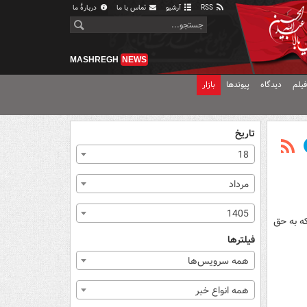
RSS
آرشیو
تماس با ما
دربارهٔ ما
MASHREGH
NEWS
یلم
دیدگاه
پیوندها
بازار
تاریخ
18
مرداد
1405
ه به حق
فیلترها
همه سرویس‌ها
همه انواع خبر