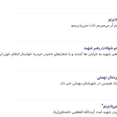
ذیریم
م لُر می‌میریم ذلت نمی‌پذیریمو
جم شهادت رهبر شهید
 شهید به خیابان ها آمدند و با شعارهای «حیدر حیدر» خواستار انتقام خون این
رستان بهمئی
هباد هرمس در شهرشتان بهمئی خبر داد.
ی‌پذیریم"
در شهید امت آیت‌الله العظمی خامنه‌ای(ره).