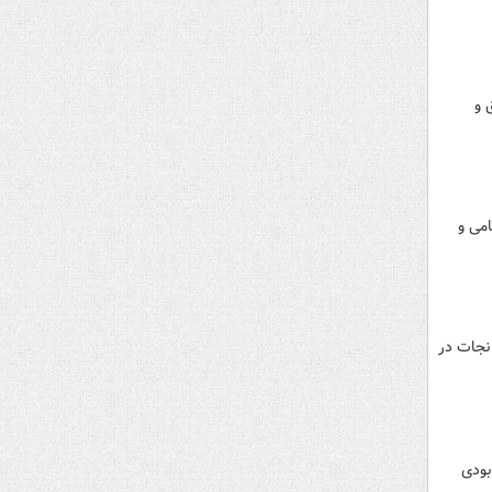
 و
امی و
 نجات در
بودی