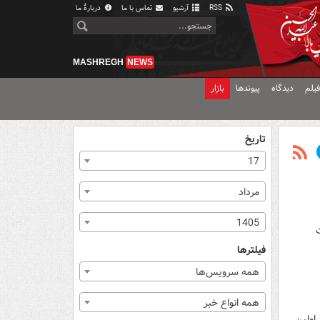
RSS
آرشیو
تماس با ما
دربارهٔ ما
MASHREGH
NEWS
یلم
دیدگاه
پیوندها
بازار
تاریخ
17
مرداد
1405
فیلترها
همه سرویس‌ها
همه انواع خبر
، اولین