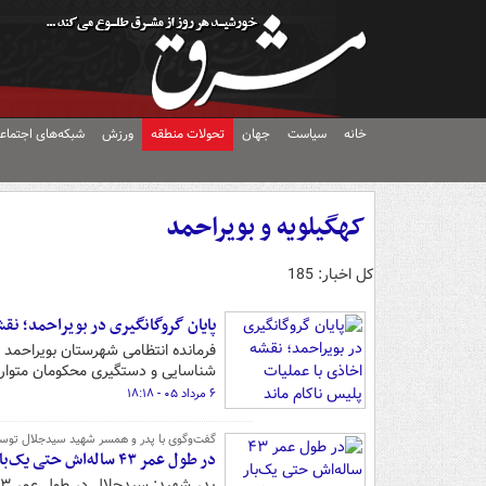
خانه
سیاست
جهان
تحولات منطقه
ورزش
شبکه‌های اجتماع
کهگیلویه و بویراحمد
کل اخبار: 185
پایان گروگانگیری در بویراحمد؛ نقش
فرمانده انتظامی شهرستان بویراحمد 
شناسایی و دستگیری محکومان متواری
۶ مرداد ۰۵ - ۱۸:۱۸
گفت‌وگوی با پدر و همسر شهید سیدجلال توس
در طول عمر ۴۳ ساله‌اش حتی یک‌بار به تندی با ما حرف نزد/ عاشق نبرد با صهیونیست‌ها بود