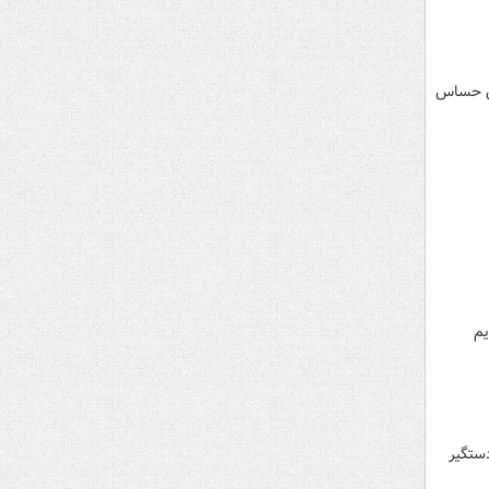
طق حساس
یم
 زودی دستگیر