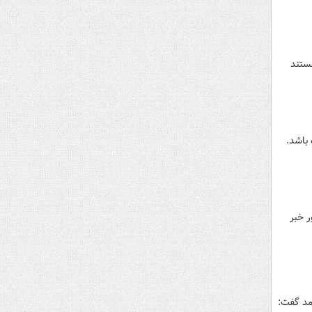
هستند
 باشد.
بلادشاپور خبر
 بویراحمد گفت: