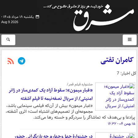
یکشنبه ۱۸ مرداد ۱۴۰۵ -
Aug 9 2026
کامران تفتی
کل اخبار: 7
جشنواره فیلم فجر/
«غبار میمون»؛ سقوط آزاد یک کمدی‌ساز در ژانر
امنیتی/ از سریال نصفه‌نیمه تا فیلم آشفته
«غبار میمون» بیش از آن‌که فیلمی سینمایی باشد،
مجموعه‌ای از تصمیم‌های اشتباه است؛ اثری آشفته،
پرادعا و بی‌هدف که تماشاگر را سردرگم و خسته رها می‌کند.
۱۵ بهمن ۰۴ - ۱۶:۳۲
در جشنوارۀ چهل‌وچهارم چه بازیگرانی حضور