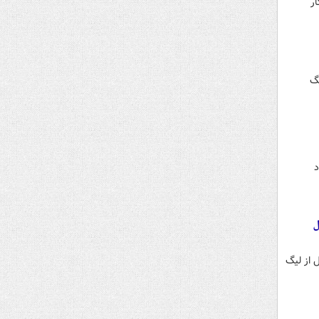
ر
یگ
د
ومان پول
 از لیگ