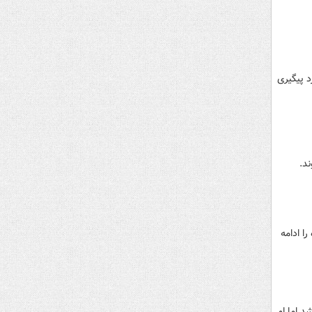
 پیگیری
ا ادامه
د اما او