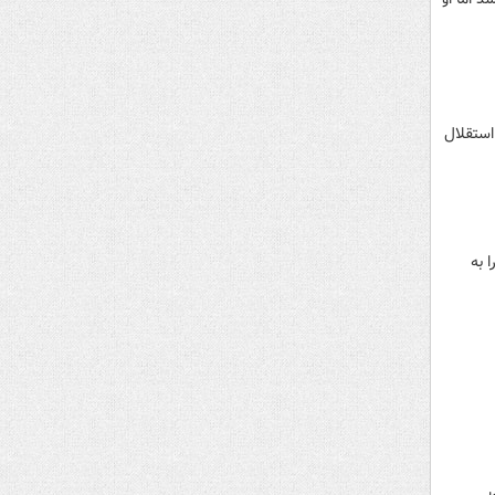
استقلال
 به