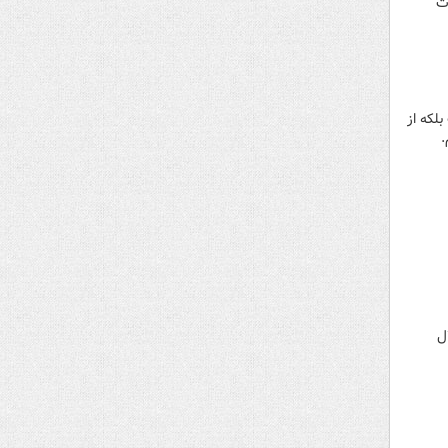
ات
لکه از
.
ل