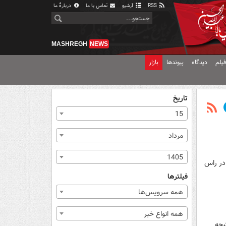
RSS
آرشیو
تماس با ما
دربارهٔ ما
MASHREGH
NEWS
یلم
دیدگاه
پیوندها
بازار
تاریخ
15
مرداد
1405
 در راس
فیلترها
همه سرویس‌ها
همه انواع خبر
یجه