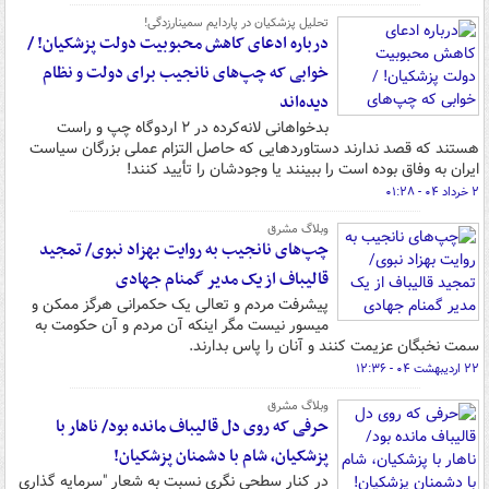
تحلیل پزشکیان در پاردایم سمینارزدگی!
درباره ادعای کاهش محبوبیت دولت پزشکیان! /
خوابی که چپ‌های نانجیب برای دولت و نظام
دیده‌اند
بدخواهانی لانه‌کرده در ۲ اردوگاه چپ و راست
هستند که قصد ندارند دستاوردهایی که حاصل التزام عملی بزرگان سیاست
ایران به وفاق بوده است را ببینند یا وجودشان را تأیید کنند!
۲ خرداد ۰۴ - ۰۱:۲۸
وبلاگ مشرق
چپ‌های نانجیب به روایت بهزاد نبوی/ تمجید
قالیباف از یک مدیر گمنام جهادی
پیشرفت مردم و تعالی یک حکمرانی هرگز ممکن و
میسور نیست مگر اینکه آن مردم و آن حکومت به
سمت نخبگان عزیمت کنند و آنان را پاس بدارند.
۲۲ اردیبهشت ۰۴ - ۱۲:۳۶
وبلاگ مشرق
حرفی که روی دل قالیباف مانده بود/ ناهار با
پزشکیان، شام با دشمنان پزشکیان!
در کنار سطحی نگری نسبت به شعار "سرمایه گذاری