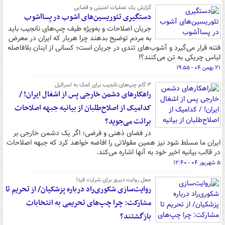
گزارش یک عملیات امنیتی و قضایی
دستگیری تئوریسین‌های آشوب در پساآشوب
جریان اصلاحات و به‌ویژه طیف چپ‌های نانجیب باید
به مردم توضیح بدهند چرا هربار که ایران در معرض
فتنه قرار می‌گیرد و آشوب‌های تندی در جریان است؛ کسانی از اینان بلافاصله
لباس چریکی به تن می‌کنند؟!
۲۱ بهمن ۰۴ - ۱۹:۵۵
۳ گام چپ‌های نانجیب برای کمک به اسرائیل
راهکارهای دشمن خارجی پس از اشغال ایران! /
کدامیک از اصلاح‌طلبان از بیانیه جبهه اصلاحات
برائت می‌جوید؟
در فضای ذهنی و فرضی؛ اگر یک دشمن خارجی بر
ایران ما مسلط شود نیز همین مقولاتی را افاضه خواهد کرد که جبهه اصلاحات
در قالب بیانیه اخیر خود به آنها اشاره می‌کند.
۵ شهریور ۰۴ - ۱۲:۴۰
جعل روایت دیروز برای شرارت فردا
روایت‌سازی شکوری‌راد درباره پزشکیان/ از تحریم تا
مشارکت: چرا چپ‌های تحریمی به انتخابات
بازگشتند؟