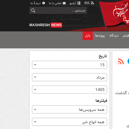
RSS
آرشیو
تماس با ما
دربارهٔ ما
MASHREGH
NEWS
یلم
دیدگاه
پیوندها
بازار
تاریخ
15
مرداد
1405
فیلترها
همه سرویس‌ها
همه انواع خبر
ی