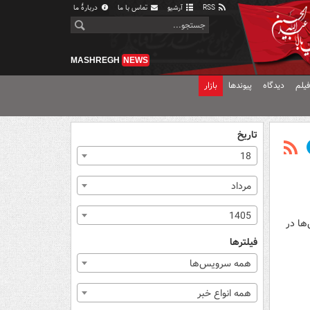
RSS
آرشیو
تماس با ما
دربارهٔ ما
MASHREGH
NEWS
یلم
دیدگاه
پیوندها
بازار
تاریخ
18
مرداد
1405
‌ها در
فیلترها
همه سرویس‌ها
همه انواع خبر