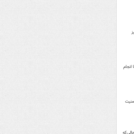
ز
 انجام
منیت
الی‌که