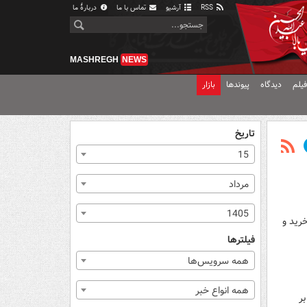
RSS
آرشیو
تماس با ما
دربارهٔ ما
MASHREGH
NEWS
یلم
دیدگاه
پیوندها
بازار
تاریخ
15
مرداد
1405
خرید و
فیلترها
همه سرویس‌ها
همه انواع خبر
ر