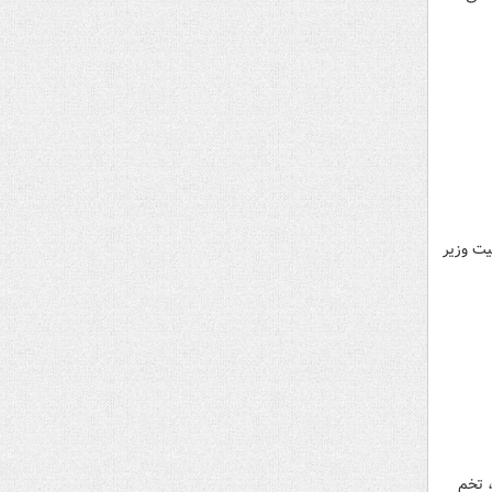
ت وزیر
، تخم