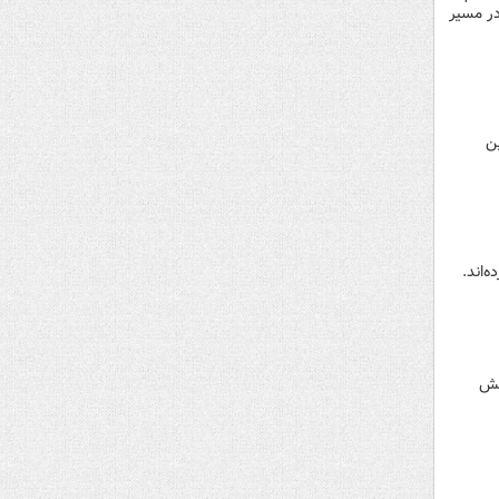
در مسیر
ن
‌اند.
نش