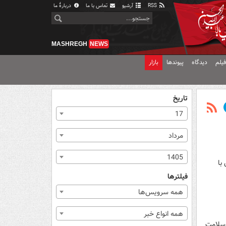
RSS
آرشیو
تماس با ما
دربارهٔ ما
MASHREGH
NEWS
یلم
دیدگاه
پیوندها
بازار
تاریخ
17
مرداد
1405
با
فیلترها
همه سرویس‌ها
همه انواع خبر
 سلامت