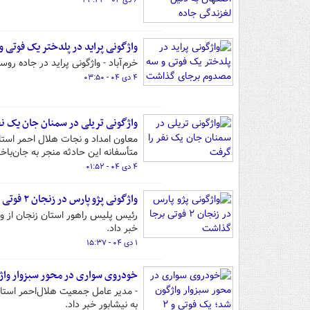
۶ دی ۰۴ - ۲۳:۲۳
واژگونی پراید در پلدختر یک فوتی
خرم‌آباد - واژگونی پراید در جاده
۴ دی ۰۴ - ۰۳:۵۰
واژگونی تریلی در سمنان جان یک نف
معاون امداد و نجات هلال احمر استا
متأسفانه این حادثه منجر به جان‌با
۴ دی ۰۴ - ۰۱:۵۲
واژگونی پژو پارس در زنجان ۲ فوتی برجا گذاشت
خبر داد.
۱ دی ۰۴ - ۱۵:۳۷
خودروی سواری در محور سبزوار واژگون ش
به نیشابور خبر داد.