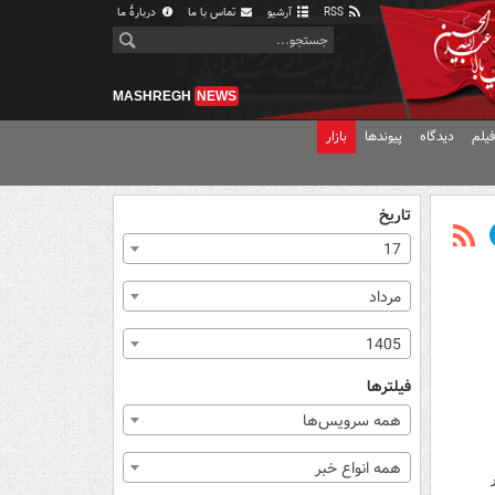
RSS
آرشیو
تماس با ما
دربارهٔ ما
MASHREGH
NEWS
یلم
دیدگاه
پیوندها
بازار
تاریخ
17
مرداد
1405
فیلترها
همه سرویس‌ها
همه انواع خبر
 در محور