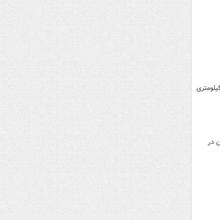
یلومتری
ندج-دهگلان در