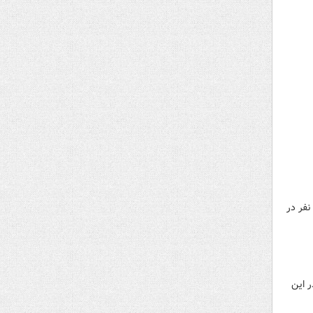
نفر در
 این