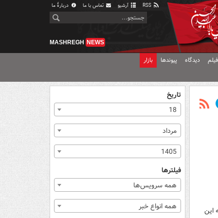
RSS
آرشیو
تماس با ما
دربارهٔ ما
MASHREGH
NEWS
یلم
دیدگاه
پیوندها
بازار
تاریخ
18
مرداد
1405
فیلترها
همه سرویس‌ها
همه انواع خبر
 این