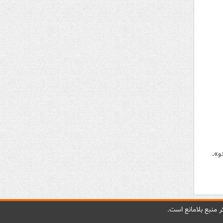
و».
 منبع بلامانع است.