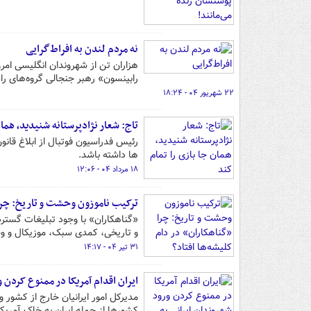
نه مردم لندن به افراط‌گرایی
رابینسون» رهبر جنجالی گروه‌های را
۲۲ شهریور ۰۴ - ۱۸:۲۴
تاج: شعار نژادپرستانه شنیدید، همان
رئیس فدراسیون فوتبال از ابلاغ قان
ها داشته باشد.
۱۸ مرداد ۰۴ - ۱۲:۰۶
ترکیب ناموزون وحشت و تاریخ: چرا 
«گناهکاران» با وجود تبلیغات گسترد
و تاریخی، کمدی سبک، موزیکال و 
۳۱ تیر ۰۴ - ۱۴:۱۷
ایران اقدام آمریکا در ممنوع کردن و
مدیرکل امور ایرانیان خارج از کشور 
کشورها از جمله ایران به خاک آمریکا 