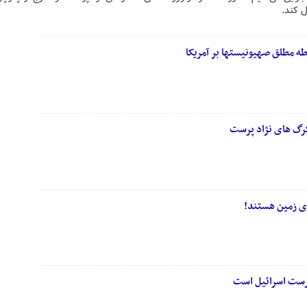
ل کند.
طه مطلق صهیونیستها بر آمریکا
گ های نژاد پرست
وی زمین هستند!
ادپرست اسرائیل است