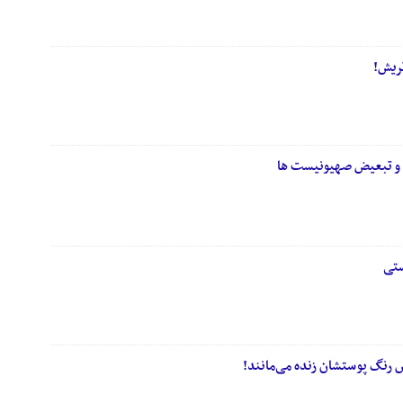
تریش!
ی و تبعیض صهیونیست ها
ستی
س رنگ پوستشان زنده می‌مانند!