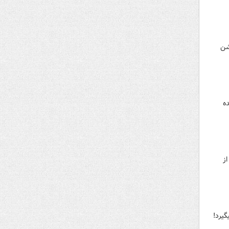
خی جشن
ده
ز
گیرد!