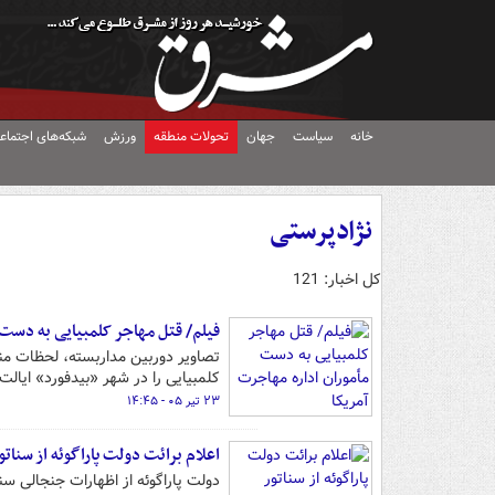
خانه
سیاست
جهان
تحولات منطقه
ورزش
شبکه‌های اجتماع
نژادپرستی
کل اخبار: 121
فیلم/ قتل مهاجر کلمبیایی به دست 
کلمبیایی را در شهر «بیدفورد» ایال
۲۳ تیر ۰۵ - ۱۴:۴۵
اعلام برائت دولت پاراگوئه از سنات
دولت پاراگوئه از اظهارات جنجالی سنات