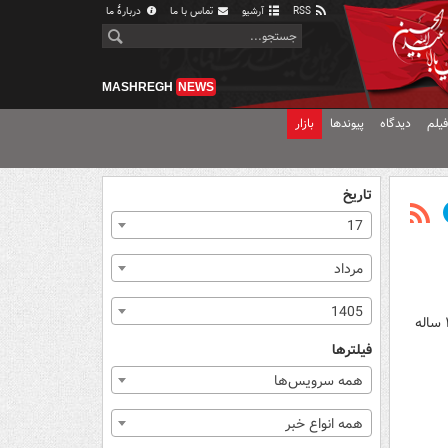
RSS
آرشیو
تماس با ما
دربارهٔ ما
MASHREGH
NEWS
یلم
دیدگاه
پیوندها
بازار
تاریخ
17
مرداد
1405
تصاویر دوربین مداربسته، لحظات منتهی به تیراندازی مرگبار مأموران اداره مهاجرت و گمرک آمریکا (ICE) به یک مرد ۲۶ ساله
فیلترها
همه سرویس‌ها
همه انواع خبر