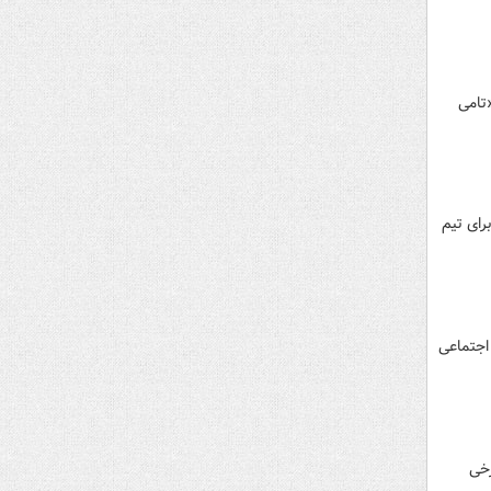
اران «تامی
رای تیم
اجتماعی
رخی