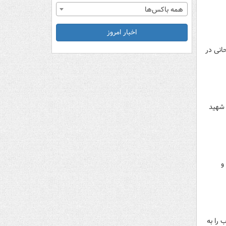
همه باکس‌ها
اخبار امروز
انی در
 شهید
و
 را به