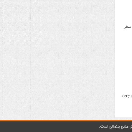
 سفر
ی چون
 منبع بلامانع است.