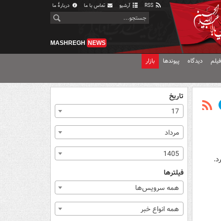
RSS
آرشیو
تماس با ما
دربارهٔ ما
MASHREGH
NEWS
یلم
دیدگاه
پیوندها
بازار
تاریخ
17
مرداد
1405
د.
فیلترها
همه سرویس‌ها
همه انواع خبر