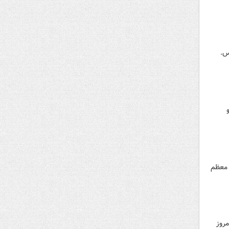
س.
 معظم
مروز