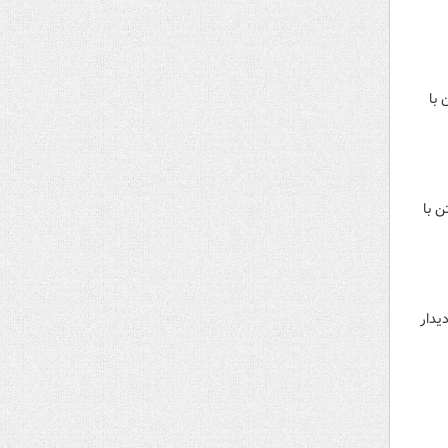
 با
م و رفتن با
یدار