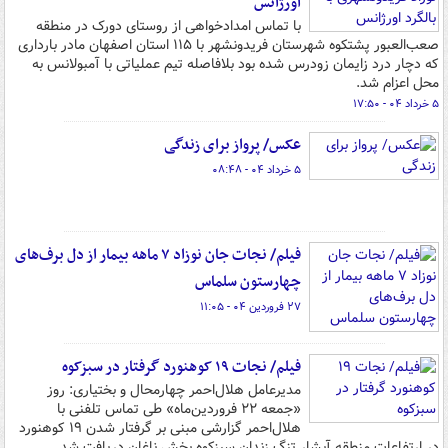
اورژانس
با تماس امدادخواهی از روستای دورک در منطقه
صعب‌العبور پشتکوه شهرستان فریدونشهر با ۱۱۵ استان اصفهان مادر بارداری
که دچار درد زایمان زودرس شده بود بلافاصله تیم عملیاتی با آمبولانس به
محل اعزام شد.
۵ خرداد ۰۴ - ۱۷:۵۰
عکس/ پرواز برای زندگی
۵ خرداد ۰۴ - ۰۸:۴۸
فیلم/ نجات جان نوزاد ۷ ماهه بیمار از دل برف‌های
چهارستون سلماس
۲۷ فروردین ۰۴ - ۱۱:۰۵
فیلم/ نجات ۱۹ کوهنورد گرفتار در سبزکوه
مدیرعامل هلال‌احمر چهارمحال و بختیاری: روز
«جمعه ۲۲ فروردین‌ماه» طی تماس تلفنی با
هلال‌احمر گزارشی مبنی بر گرفتار شدن ۱۹ کوهنورد
در ارتفاعات منطقه آبشار تنگ زندان سبزکوه بخش ناغان دریافت شد.