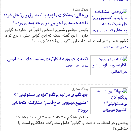
وبلاگ مشرق
روحانی: مشکلات ما باید با "صندوق رأی" حل شود/
نقشه چپ‌های تحریمی برای جنازه‌های مردم!
رئیس مجلس شورای اسلامی اخیراً در اشاره به گرانی
دارو از این گفته است که این گرانی حتی از نرخ تورم
کشور هم بیشتر است. اما علت این "گرانی بیقاعده" چیست؟
۲۰ دی ۰۲ - ۰۹:۴۵
نکته‌ای در مورد ناکارآمدی سازمان‌های بین‌المللی
۱۸ آذر ۰۲ - ۰۱:۱۶
وبلاگ مشرق
جهانگیری در لبه پرتگاهِ "درّه‌ بی‌مسئولیتی"!/
"تشییع میلیونی حاج‌قاسم" مشارکت انتخاباتی
نبود؟!
چرا در هنگام مشکلات معیشتی باید مشارکت
بیشتری در انتخابات داشت و "گرانی" عامل مشارکت حداکثری است یا
حداقلی؟!