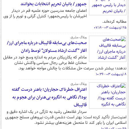
جمهور / بانیان تحریم انتخابات بخوانند
اعضای جامعه مدرسین حوزه علمیه قم در دیدار
اخیرشان با رئیس‌جمهور؛ کنترل گرانی و تورم را از وی
مطالبه کرده‌اند.
۲۵ اردیبهشت ۰۳ - ۰۷:۱۸
وبلاگ مشرق
صحبت‌های بی‌سابقه قالیباف درباره ماجرای ارز/
آغاز "گشت ارشاد مسئولان" توسط رادان
مادام که یکان‌یکان مردم به اندازه وسع خود در مقابل
سخنان غلط برخی رجال سیاسی واکنش نشان
ندهند؛ بیشتر شدن سرعت حل مشکلات با چالش مواجه خواهد بود.
۸ اردیبهشت ۰۳ - ۱۰:۳۶
وبلاگ مشرق
اعتراف خطرناک حجاریان؛ باهنر درست گفته
بود!/ نگاهی به انگیزه بی‌هنران برای هجوم به
قالیباف
سردار غلامعلی رشید به تازگی در یک اشاره دقیق و
امنیت‌ساز تأکید کرده است: بهتر است دشمن قدرت نیروهای مسلح جمهوری
اسلامی ایران را باور کند تا متحمل هزینه‌های بیشتر نشود.
۲۵ بهمن ۰۲ - ۱۰:۱۸