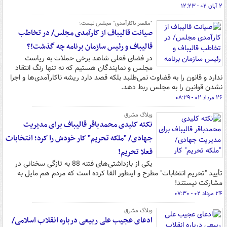
۲ آبان ۰۲ - ۱۲:۲۳
"مقصر ناکارآمدی" مجلس نیست؛
صیانت قالیباف از کارآمدی مجلس/ در تخاطب
قالیباف و رئیس سازمان برنامه چه گذشت!؟
در فضای فعلی شاهد برخی حملات به ریاست
مجلس و نمایندگان هستیم که نه تنها رنگ انتقاد
ندارد و قانون را به قضاوت نمی‌طلبد بلکه قصد دارد ریشه ناکارآمدی‌ها و اجرا
نشدن قوانین را به مجلس ربط دهد.
۲۶ مرداد ۰۲ - ۰۸:۲۹
وبلاگ مشرق
نکته کلیدی محمدباقر قالیباف برای مدیریت
جهادی/ "ملکه تحریم" کار خودش را کرد؛ انتخابات
فعلا تحریم!
یکی از بازداشتی‌های فتنه 88 به تازگی سخنانی در
تأیید "تحریم انتخابات" مطرح و اینطور القا کرده است که مردم هم مایل به
مشارکت نیستند!
۲۴ مرداد ۰۲ - ۰۷:۳۰
وبلاگ مشرق
ادعای عجیب علی ربیعی درباره انقلاب اسلامی/