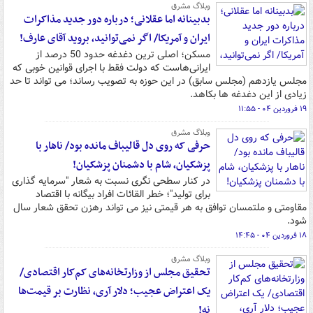
وبلاگ مشرق
بدبینانه اما عقلانی؛ درباره دور جدید مذاکرات
ایران و آمریکا/ اگر نمی‌توانید، بروید آقای عارف!
مسکن؛ اصلی ترین دغدغه حدود 50 درصد از
ایرانی‌هاست که دولت فقط با اجرای قوانین خوبی که
مجلس یازدهم (مجلس سابق) در این حوزه به تصویب رساند؛ می تواند تا حد
زیادی از این دغدغه ها بکاهد.
۱۹ فروردین ۰۴ - ۱۱:۵۵
وبلاگ مشرق
حرفی که روی دل قالیباف مانده بود/ ناهار با
پزشکیان، شام با دشمنان پزشکیان!
در کنار سطحی نگری نسبت به شعار "سرمایه گذاری
برای تولید"؛ خطر القائات افراد بیگانه با اقتصاد
مقاومتی و ملتمسان توافق به هر قیمتی نیز می تواند رهزن تحقق شعار سال
شود.
۱۸ فروردین ۰۴ - ۱۴:۴۵
وبلاگ مشرق
تحقیق مجلس از وزارتخانه‌های کم‌کار اقتصادی/
یک اعتراض عجیب؛ دلار آری، نظارت بر قیمت‌ها
نه!