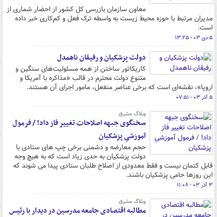
معاون سازمان بازرسی کل کشور از احضار شماری از
مدیران مرتبط با حوزه محیط زیست به واسطه ترک فعل و کم‌کاری خبر داده
است.
۵ دی ۰۳ - ۱۳:۲۵
دولت پزشکیان و رفیقان ناهمدل
کاریکاتور ساختن از همه مسئولیت‌های سنگین و
متنوع دولت محترم در قالب «مذاکره با آمریکا و
اروپا»، نقشه‌ای است که برخی عناصر منفعل، مامور اجرای آن هستند.
۵ آذر ۰۳ - ۰۷:۵۱
وبلاگ مشرق
سخنگوی جبهه اصلاحات تغییر فاز داد! / فرمول
آموزشیِ پزشکیان
حجم معارضه و دشمنی برخی چپ های ستادی با
دولت پزشکیان به حدی زیاد است که به هیچ وجه
قابل کتمان نیست و فقط معدودی از اصلاح طلبان ستادی پیدا می شوند که
این روزها حامی پزشکیان باشند.
۳ آذر ۰۳ - ۱۱:۰۸
وبلاگ مشرق
مطالبه اقتصادی جامعه مدرسین در دیدار با رئیس