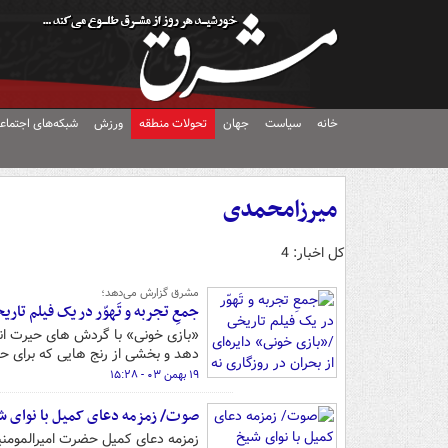
خانه
سیاست
جهان
تحولات منطقه
ورزش
شبکه‌های اجتماع
میرزامحمدی
کل اخبار: 4
مشرق گزارش می‌دهد؛
جمعِ تجربه و تَهوّر در یک فیلم تا
«بازی خونی» با گردش های حیرت انگی
دهد و بخشی از رنج هایی که برای ح
۱۹ بهمن ۰۳ - ۱۵:۲۸
صوت/ زمزمه دعای کمیل با نوای 
زمزمه دعای کمیل حضرت امیرالمومنین