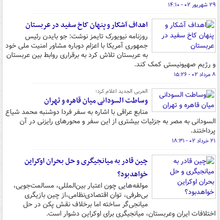
۲۹ شهریور ۰۲ - ۱۴:۱۰
اهداف آشکار و پنهان کاخ سفید در عربستان
روزنامه نیویورک تایمز نوشت: جو بایدن رئیس
جمهوری آمریکا با اعزام دوباره مشاور امنیت ملی خود
به عربستان تلاش کرد به برقراری روابط بین عربستان
و رژیم صهیونیستی کمک کند.
۸ مرداد ۰۲ - ۱۵:۲۶
العربی الجدید اعلام کرد؛
وساطت السودانی میان قاهره و تهران
منابع عراقی با اشاره به سفر فردا دوشنبه محمد شیاع
السودانی به مصر به جزئیات بیشتری از این سفر و محورهای رایزنی در آن
پرداختند.
۲۱ خرداد ۰۲ - ۱۸:۳۱
چین قادر به میانجیگری و حل بحران اوکراین
خواهدبود؟
مولفه‌هایی چون اعتبار بین‌المللی، مسالمت‌جویی،
بی‌طرفی، توان اقتصادی‌نظامی،از چین بازیگری
میانجی‌گر ساخته‌ اما برخلاف نقش پکن در حل
اختلافات ایران وعربستان، میانجیگری برای اوکراین دشوار است.