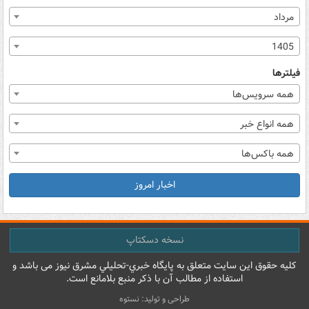
مرداد
1405
فیلترها
همه سرویس‌ها
همه انواع خبر
همه باکس‌ها
اخبار امروز
نسخه دسکتاپ
کليه حقوق اين سايت متعلق به پایگاه خبري-تحليلي مشرق نيوز می باشد و
استفاده از مطالب آن با ذکر منبع بلامانع است.
طراحی و تولید: نستوه