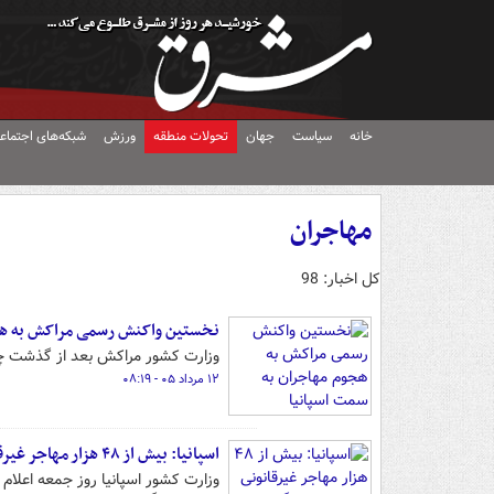
خانه
سیاست
جهان
تحولات منطقه
ورزش
شبکه‌های اجتماع
مهاجران
کل اخبار: 98
نخستین واکنش رسمی مراکش به هج
وزارت کشور مراکش بعد از گذشت چند 
۱۲ مرداد ۰۵ - ۰۸:۱۹
اسپانیا: بیش از ۴۸ هزار مهاجر غیرقانونی به مراکش بازگردانده شدند