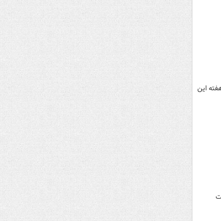
که ظرف یک هفته این
داخت