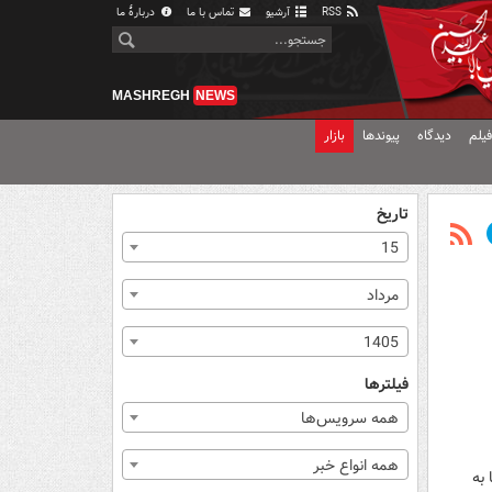
RSS
آرشیو
تماس با ما
دربارهٔ ما
MASHREGH
NEWS
یلم
دیدگاه
پیوندها
بازار
تاریخ
15
مرداد
1405
فیلترها
همه سرویس‌ها
همه انواع خبر
نیا به