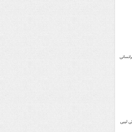
رانسانی
د، در نزدیکی لیبی