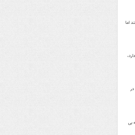
د اما
مرز دارد،
در
 پس از دو هفته بی