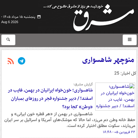
پنجشنبه ۱۵ مرداد ۱۴۰۵ -
Aug 6 2026
منوچهر شاهسواری
کل اخبار: 25
گزارش مشرق؛
شاهسواری؛ خون‌خواه ایرانیان در بهمن، غایب در
اسفند! / دبیر جشنواره فجر در روزهای بمباران
«وطن» کجا بود؟
شاهسواری در بهمن از «هر قطره خون ایرانی» و
حفظ خانه وطن دم می‌زد، اما حالا که موشک‌های آمریکا و اسرائیل بر سر ایران
می‌بارند، سکوت مطلق اختیار کرده است.
۲۲ فروردین ۰۵ - ۱۸:۴۸