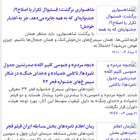
شاهسواری برگشت؛ فستیوال تکرار یا اصلاح؟/
جشنواره‌ای که به همه جایزه می‌دهد، جز به اعتبار
خودش!
با برگشت شاهسواری، باید منتظر همان
قرعه‌کشی‌ها، همان سیمرغ‌های دل‌خوش‌کنک و همان جنجال‌ها باشیم. چیزی
عوض می‌شود؟ احتمالاً نه.
۶ مرداد ۰۴ - ۱۷:۱۰
«بچه مردم» و «موسی کلیم الله» صدرنشین جدول
نامزدها/ ناکامی «صیاد» و «خدای جنگ» در شکار
سیمرغ‌های جشنواره فجر ۴۳
نامزدهای سودای سیمرغ جشنواره فجر ۳۴ معرفی
شدند. «بچه مردم» و «موسی» با بیشترین نامزد پیشتاز هستند و دو فیلم
«صیاد» و «خدای جنگ» به دلیل کیفیت متوسط این آثار، مورد توجه هیئت
داوران قرار نگرفتند.
۲۱ بهمن ۰۳ - ۱۹:۴۷
زمان اعلام نامزدهای بخش مسابقه ایران فیلم فجر
نامزدهای بخش مسابقه سینمای ایران چهل و سومین
جشنواره فیلم فجر، عصر امروز ۲۱ بهمن ماه در سالن