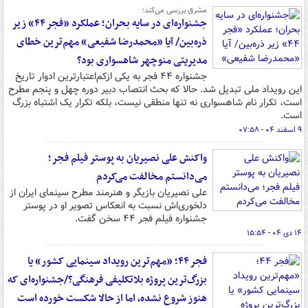
مشرق بررسی می‌کند؛
جشنواره‌ای در سایه بحران؛ عملکرد «فجر ۴۴» زیر
ذره‌بین/ آیا «محمدرضا شفیعی» مهم‌ترین خطای
مدیریتی منوچهر شاهسواری بود؟
جشنواره ۴۴ فجر به یکی ازکم‌اعتبارترین ادوار تاریخ
این رویداد ملی تبدیل شد. حالا که بحث انتصاب دبیر دوره چهل و پنجم مطرح
است، تکرار نام شاهسواری نه تنها منطقی نیست، بلکه تکرار یک اشتباه بزرگ
است.
۹ اسفند ۰۴ - ۰۷:۵۸
واکنش علی نصیریان به پوستر فیلم فجر؛
می‌دانستم مخالفت می‌کردم
علی نصیریان بازیگر و هنرمند مطرح سینمای ایران از
دلخوری‌اش نسبت به انعکاس تصویر او در پوستر
جشنواره فیلم فجر ۴۴ سخن گفت.
۱۴ دی ۰۴ - ۱۵:۵۴
فجر ۴۴؛ «مهم‌ترین رویداد سینمایی کشور» یا
بزرگ‌ترین پروژه بلاتکلیفی فرهنگی؟/جشنواره‌ای که
هنوز شروع نشده، اما از حالا شکست خورده است