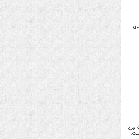
های
ده است درحالیکه وزن
است.