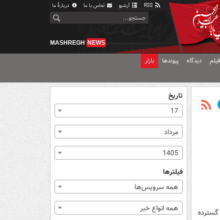
RSS
آرشیو
تماس با ما
دربارهٔ ما
MASHREGH
NEWS
یلم
دیدگاه
پیوندها
بازار
تاریخ
17
مرداد
1405
فیلترها
همه سرویس‌ها
همه انواع خبر
 گسترده