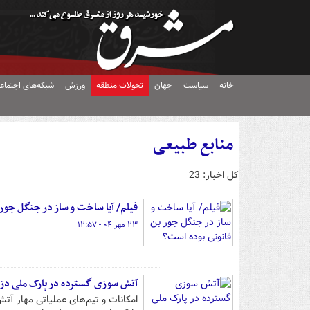
خانه
سیاست
جهان
تحولات منطقه
ورزش
شبکه‌های اجتماع
منابع طبیعی
کل اخبار: 23
فیلم/ آیا ساخت و ساز در جنگل جور
۲۳ مهر ۰۴ - ۱۲:۵۷
آتش سوزی گسترده در پارک ملی دز
امکانات و تیم‌های عملیاتی مهار آ