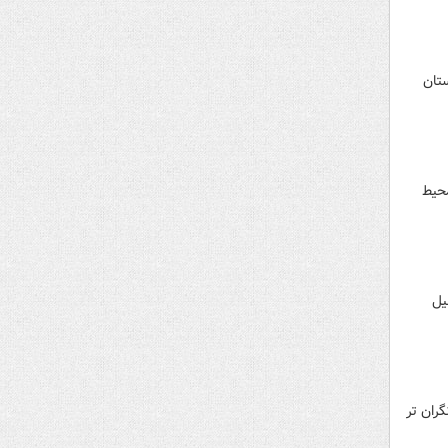
تان
محیط
یل
ران تر