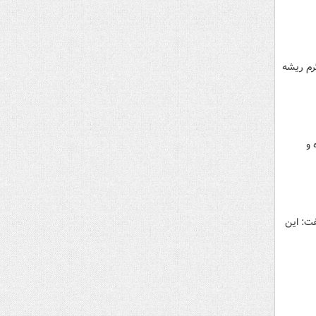
 مواصلاتی دشت ارژن قاچاقچیان با ۱۰هزار کیلوگرم ریشه
 و
ت: این