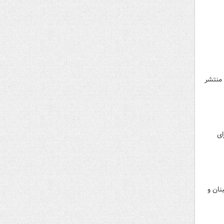
منتشر
ای
نان و