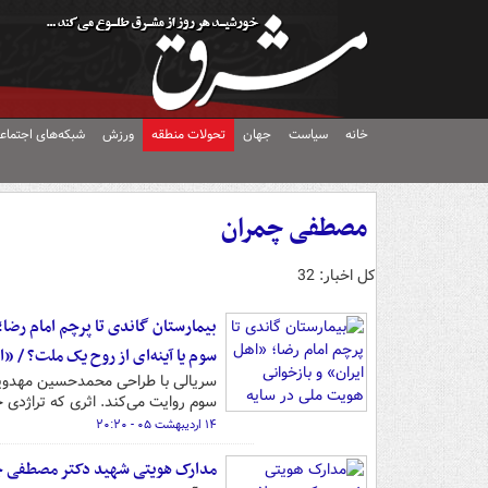
خانه
سیاست
جهان
تحولات منطقه
ورزش
شبکه‌های اجتماع
مصطفی چمران
کل اخبار: 32
بیمارستان گاندی تا پرچم امام رضا
سوم یا آینه‌ای از روح یک ملت؟ / «
سریالی با طراحی محمدحسین مهدویان
سوم روایت می‌کند. اثری که تراژدی 
۱۴ اردیبهشت ۰۵ - ۲۰:۲۰
مدارک هویتی شهید دکتر مصطفی چمرا