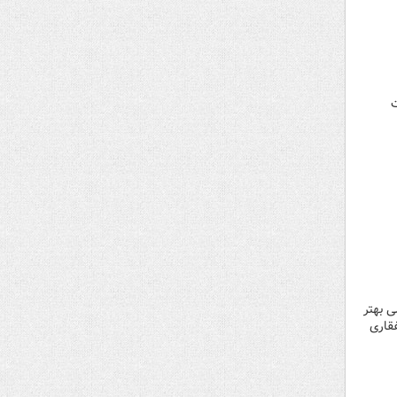
ت
ی بهتر
فقاری