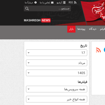
RSS
آرشیو
تماس با ما
دربارهٔ ما
MASHREGH
NEWS
یلم
دیدگاه
پیوندها
بازار
تاریخ
17
مرداد
1405
فیلترها
همه سرویس‌ها
همه انواع خبر