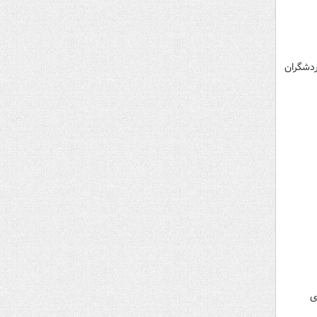
دشگران
ی