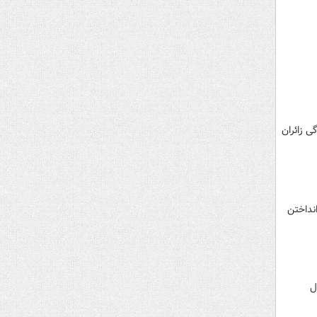
ی زائران
نداختن
ل