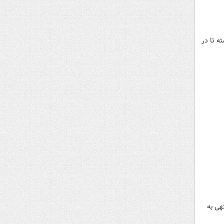
ه تا در
هی به