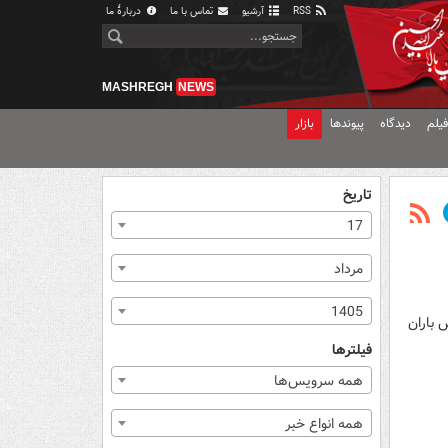
RSS
آرشیو
تماس با ما
دربارهٔ ما
MASHREGH
NEWS
یلم
دیدگاه
پیوندها
بازار
تاریخ
17
مرداد
1405
 باران
فیلترها
همه سرویس‌ها
همه انواع خبر