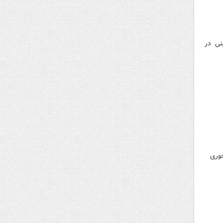
ینی در
حوری