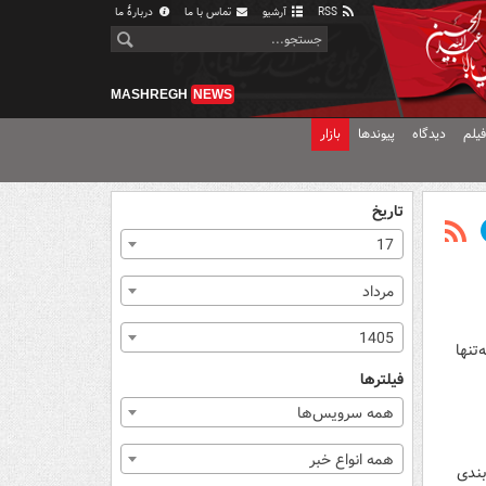
RSS
آرشیو
تماس با ما
دربارهٔ ما
MASHREGH
NEWS
یلم
دیدگاه
پیوندها
بازار
تاریخ
17
مرداد
1405
تنها
فیلترها
همه سرویس‌ها
همه انواع خبر
بندی