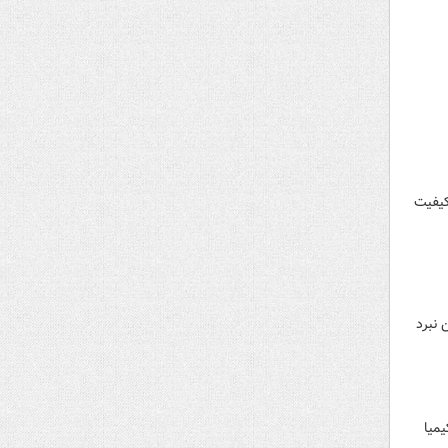
کیفیت
 نبرد
میا