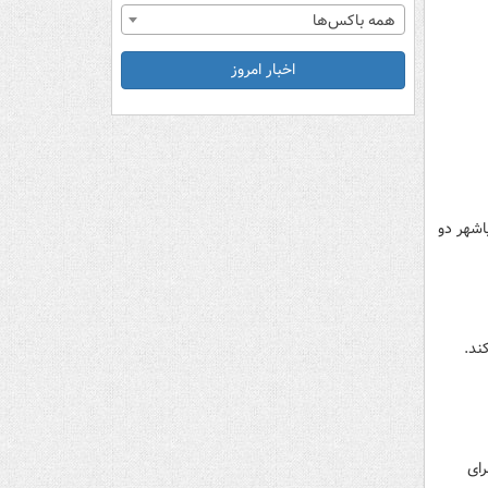
همه باکس‌ها
اخبار امروز
» و «آریاشهر دو
رای