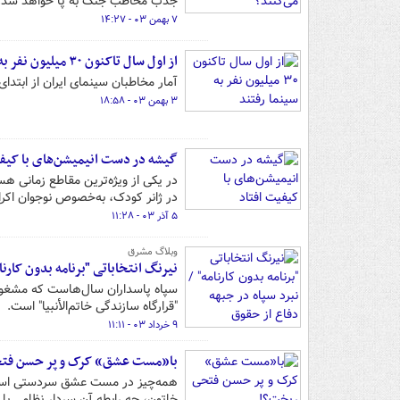
جذب مخاطب جنگ به پا خواهد شد.
۷ بهمن ۰۳ - ۱۴:۲۷
از اول سال تاکنون ۳۰ میلیون نفر به سینما رفتند
آمار مخاطبان سینمای ایران از ابتدای سال تاکنون
۳ بهمن ۰۳ - ۱۸:۵۸
گیشه در دست انیمیشن‌های با کیفی
در یکی از ویژه‌ترین مقاطع زمانی هس
در ژانر کودک، به‌خصوص نوجوان اکر
۵ آذر ۰۳ - ۱۱:۲۸
وبلاگ مشرق
نیرنگ انتخاباتی "برنامه بدون کارن
سپاه پاسداران سال‌هاست که مشغول ن
"قرارگاه سازندگی خاتم‌الأنبیا" است.
۹ خرداد ۰۳ - ۱۱:۱۱
با«مست عشق» کرک و پر حسن فت
همه‌چیز در مست عشق سردستی است. 
خاتون، چه رابطه آن سردار نظامی ب