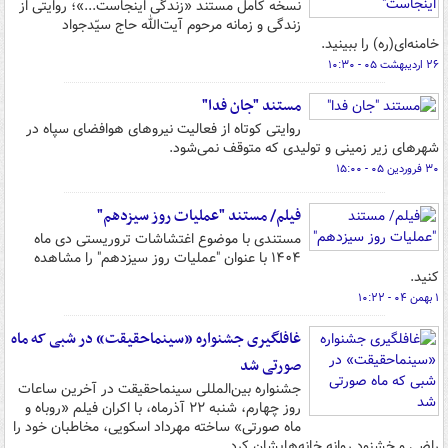
نسخه کامل مستند «زندگی اینجاست...»؛ روایتی از
زندگی و زمانه مرحوم آیت‌الله حاج سیّدجواد
خامنه‌ای(ره) را ببینید.
۲۶ اردیبهشت ۰۵ - ۱۰:۳۰
مستند "جان فدا"
روایتی کوتاه از فعالیت نیروهای هوافضای سپاه در
شهرهای زیر زمینی و تولیدی که متوقف نمی‌شود.
۳۰ فروردین ۰۵ - ۱۵:۰۰
فیلم/ مستند "عملیات روز سیزدهم"
مستندی با موضوع اغتشاشات تروریستی دی ماه
۱۴۰۴ با عنوان "عملیات روز سیزدهم" را مشاهده
کنید.
۱ بهمن ۰۴ - ۱۰:۲۲
غافلگیری جشنواره «سینماحقیقت» در شبی که ماه
صورتی شد
جشنواره بین‌المللی سینماحقیقت در آخرین ساعات
روز چهارم، شنبه ۲۲ آذرماه، با اکران فیلم «روباه و
ماه صورتی» ساخته مهرداد اسکویی، مخاطبان خود را
راضی و خشنود روانه خانه‌هایشان کرد.