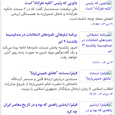
بانویی که رئیس "تکیه نفرآباد" است
علی نیکبخت مستندساز گفت که در ۲ مستند «تکیه
نفرآباد» و «نخل شمیران» به همبستگی ارزشی
اعضای محله توجه داشته است.
۲۱ تیر ۰۳ - ۰۸:۵۵
برنامه تبلیغاتی نامزدهای انتخابات در صداوسیما
یکشنبه ۳ تیر
امروز یکشنبه پخش مستند نامزدها ادامه پیدا می‌کند
و یک گفت‌وگوی ویژه خبری به صورت زنده روی آنتن
خواهد رفت.
۳ تیر ۰۳ - ۰۸:۲۰
فیلم/ مستند "عاشق خمینی(ره)"
مستندی درباره‌ی ارتباط قلبی و مستمر آیت‌الله
خامنه‌ای با حضرت امام خمینی(ره) از شروع مبارزات
انقلاب اسلامی تا زمان ارتحال بنیانگذار جمهوری اسلامی را ببینید.
۱۳ خرداد ۰۳ - ۱۴:۱۴
فیلم/ اردشیر زاهدی که بود و در تاریخ معاصر ایران
چه کرد